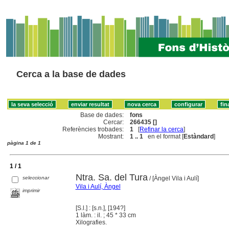
Cerca a la base de dades
Base de dades:
fons
Cercar:
266435 []
Referències trobades:
1
[
Refinar la cerca
]
Mostrant:
1 .. 1
en el format [
Estàndard
]
pàgina 1 de 1
1 / 1
Ntra. Sa. del Tura
seleccionar
/ [Àngel Vila i Aulí]
Vila i Aulí, Àngel
imprimir
[S.l.] : [s.n.], [194?]
1 làm. : il. ; 45 * 33 cm
Xilografies.