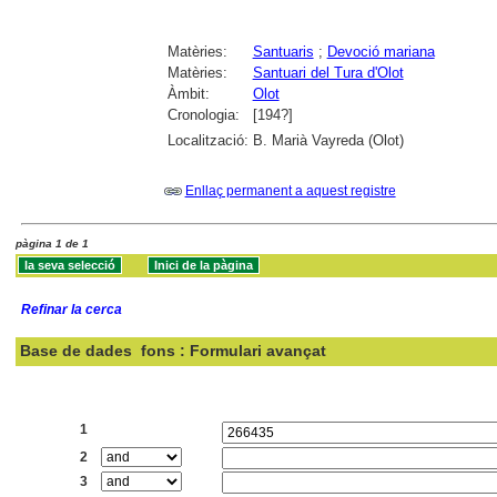
Matèries:
Santuaris
;
Devoció mariana
Matèries:
Santuari del Tura d'Olot
Àmbit:
Olot
Cronologia:
[194?]
Localització:
B. Marià Vayreda (Olot)
Enllaç permanent a aquest registre
pàgina 1 de 1
Refinar la cerca
Base de dades
fons : Formulari avançat
Cercar:
1
2
3