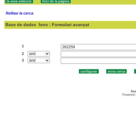
Refinar la cerca
Base de dades
fons : Formulari avançat
Cercar:
1
2
3
Sea
Powered