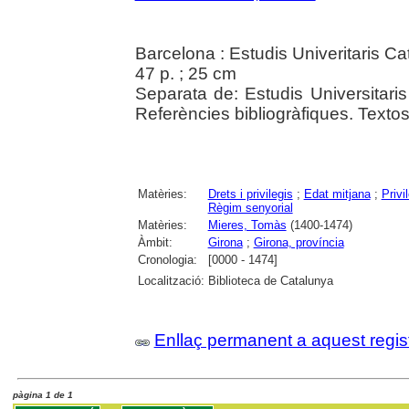
Barcelona : Estudis Univeritaris C
47 p. ; 25 cm
Separata de: Estudis Universitaris
Referències bibliogràfiques. Textos e
Matèries:
Drets i privilegis
;
Edat mitjana
;
Privi
Règim senyorial
Matèries:
Mieres, Tomàs
(1400-1474)
Àmbit:
Girona
;
Girona, província
Cronologia:
[0000 - 1474]
Localització:
Biblioteca de Catalunya
Enllaç permanent a aquest regis
pàgina 1 de 1