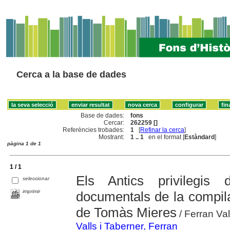
Cerca a la base de dades
Base de dades:
fons
Cercar:
262259 []
Referències trobades:
1
[
Refinar la cerca
]
Mostrant:
1 .. 1
en el format [
Estàndard
]
pàgina 1 de 1
1 / 1
Els Antics privilegis
seleccionar
imprimir
documentals de la compila
de Tomàs Mieres
/ Ferran Val
Valls i Taberner, Ferran