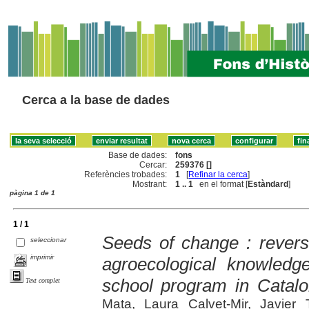
Cerca a la base de dades
Base de dades:
fons
Cercar:
259376 []
Referències trobades:
1
[
Refinar la cerca
]
Mostrant:
1 .. 1
en el format [
Estàndard
]
pàgina 1 de 1
1 / 1
Seeds of change : reversi
seleccionar
imprimir
agroecological knowledg
school program in Catalo
Text complet
Mata, Laura Calvet-Mir, Javier