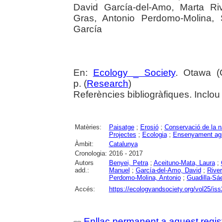
David García-del-Amo, Marta Riv
Gras, Antonio Perdomo-Molina, 
García
En:
Ecology _ Society
. Otawa (C
p. (
Research
)
Referències bibliogràfiques. Inclou
Matèries:
Paisatge
;
Erosió
;
Conservació de la n
Projectes
;
Ecologia
;
Ensenyament agr
Àmbit:
Catalunya
Cronologia:
2016 - 2017
Autors
Benyei, Petra
;
Aceituno-Mata, Laura
;
add.:
Manuel
;
García-del-Amo, David
;
River
Perdomo-Molina, Antonio
;
Guadilla-Sá
Accés:
https://ecologyandsociety.org/vol25/iss
Enllaç permanent a aquest regis