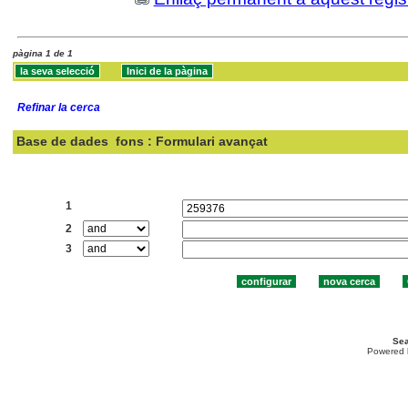
pàgina 1 de 1
Refinar la cerca
Base de dades
fons : Formulari avançat
Cercar:
1
2
3
Sea
Powered