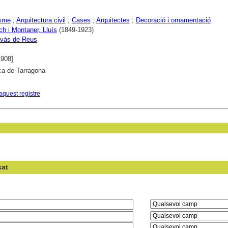
sme
;
Arquitectura civil
;
Cases
;
Arquitectes
;
Decoració i ornamentació
 i Montaner, Lluís
(1849-1923)
vàs de Reus
1908]
ca de Tarragona
aquest registre
çat
en el camp: