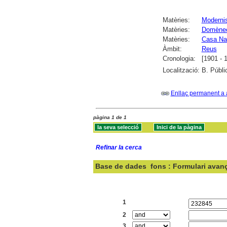
Matèries:
Moderni
Matèries:
Domènech
Matèries:
Casa Na
Àmbit:
Reus
Cronologia:
[1901 - 
Localització:
B. Públi
Enllaç permanent a 
pàgina 1 de 1
Refinar la cerca
Base de dades
fons : Formulari avan
Cercar:
1
2
3