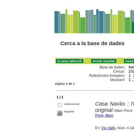
Cerca a la base de dades
Base de dades:
fo
Cercar:
232
Referències trobades:
1
Mostrant:
1 ..
pàgina 1 de 1
1 / 1
Casa Navàs : l'
seleccionar
original
/ Marc Pons
imprimir
Pons, Marc
En:
Viu Valls
, Núm. 4 (a