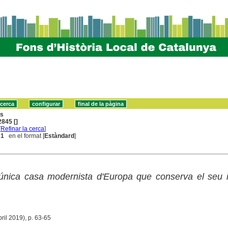
ns
845 []
[
Refinar la cerca
]
 1
en el format [
Estàndard
]
única casa modernista d'Europa que conserva el seu i
bril 2019), p. 63-65