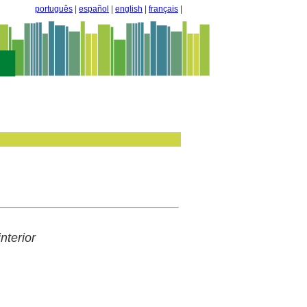
português
|
español
|
english
|
français
|
nterior