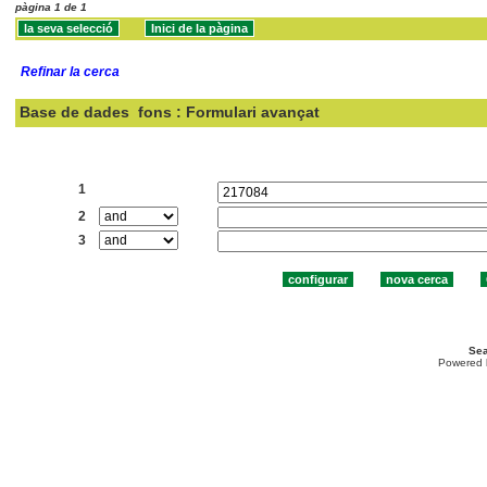
pàgina 1 de 1
Refinar la cerca
Base de dades
fons : Formulari avançat
Cercar:
1
2
3
Sea
Powered