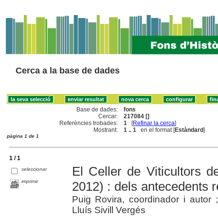
Cerca a la base de dades
Base de dades:
fons
Cercar:
217084 []
Referències trobades:
1
[
Refinar la cerca
]
Mostrant:
1 .. 1
en el format [
Estàndard
]
pàgina 1 de 1
1 / 1
El Celler de Viticultors d
seleccionar
imprimir
2012) : dels antecedents re
Puig Rovira, coordinador i auto
Lluís Sivill Vergés