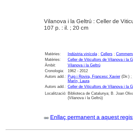
Vilanova i la Geltrú : Celler de Vitic
107 p. : il. ; 20 cm
Matèries:
Indústria vinícola
;
Cellers
;
Commemo
Matèries:
Celler de Viticultors de Vilanova i la G
Àmbit:
Vilanova i la Geltrú
Cronologia:
1962 - 2012
Autors add.:
Puig i Rovira, Francesc Xavier
(Dir.) ;
Marín, Laura
Autors add.:
Celler de Viticultors de Vilanova i la G
Localització:
Biblioteca de Catalunya; B. Joan Oliva
(Vilanova i la Geltrú)
Enllaç permanent a aquest regis