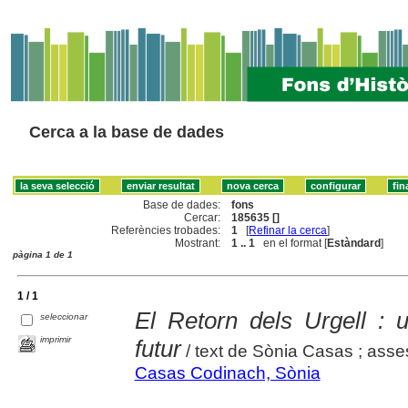
Cerca a la base de dades
Base de dades:
fons
Cercar:
185635 []
Referències trobades:
1
[
Refinar la cerca
]
Mostrant:
1 .. 1
en el format [
Estàndard
]
pàgina 1 de 1
1 / 1
El Retorn dels Urgell : 
seleccionar
imprimir
futur
/ text de Sònia Casas ; ass
Casas Codinach, Sònia