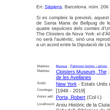
En:
Sàpiens
. Barcelona. núm. 206 (
Si es compleix la previsió, aquest
de Santa Maria de Bellpuig de le
quatre sepulcres dels comtes d'U
The Cloisters de Nova York: el d'À
no serà l'autèntic, sinó una reprod
a un acord entre la Diputació de Ll
Matèries:
Museus
;
Patrimoni històric i artístic
Matèries:
Cloisters Museum, The
de les Avellanes
Àmbit:
New York
- Estats Units
Cronologia:
[1948 - 2019]
Autors add.:
Porta, Robert
(Col·l.)
Localització:
Arxiu Històric de la Ciut