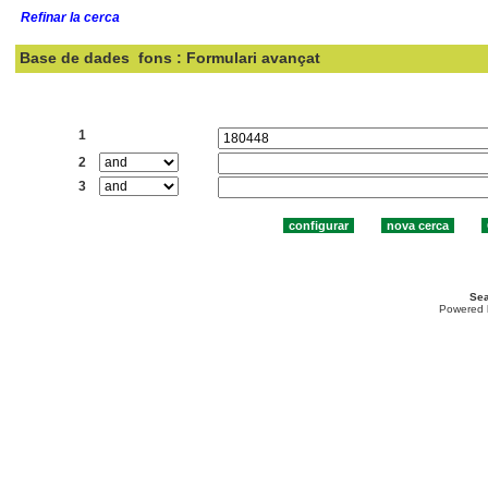
Refinar la cerca
Base de dades
fons : Formulari avançat
Cercar:
1
2
3
Sea
Powered