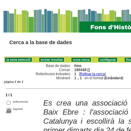
Cerca a la base de dades
Base de dades:
fons
Cercar:
180448 []
Referències trobades:
1
[
Refinar la cerca
]
Mostrant:
1 .. 1
en el format [
Estàndard
]
pàgina 1 de 1
1 / 1
Es crea una associació d
seleccionar
imprimir
Baix Ebre : l'associaci
Catalunya i escollirà la 
primer dimarts dia 24 de f