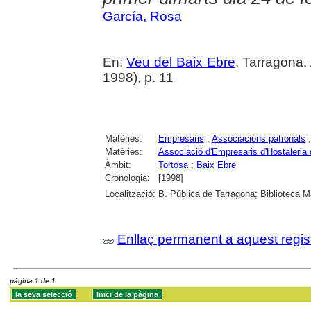
García, Rosa
En:
Veu del Baix Ebre
. Tarragona.
1998), p. 11
Matèries:
Empresaris
;
Associacions patronals
Matèries:
Associació d'Empresaris d'Hostaleria 
Àmbit:
Tortosa
;
Baix Ebre
Cronologia:
[1998]
Localització:
B. Pública de Tarragona; Biblioteca M
Enllaç permanent a aquest regis
pàgina 1 de 1