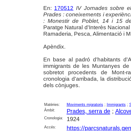
En:
170512
IV Jornades sobre e
Prades : coneixements i experiènci
: Monestir de Poblet, 14 i 15 
Paratge Natural d'Interès Nacional
Ramaderia, Pesca, Alimentació i M
Apèndix.
En base al padró d'habitants d'A
immigrants de les Muntanyes de 
sobretot procedents de Mont-ra
cronologia d'arribada, la distribuci
dels cònjuges.
Matèries:
Moviments migratoris
;
Immigrants
;
S
Àmbit:
Prades, serra de
;
Alcov
Cronologia:
1924
Accés:
https://parcsnaturals.ge