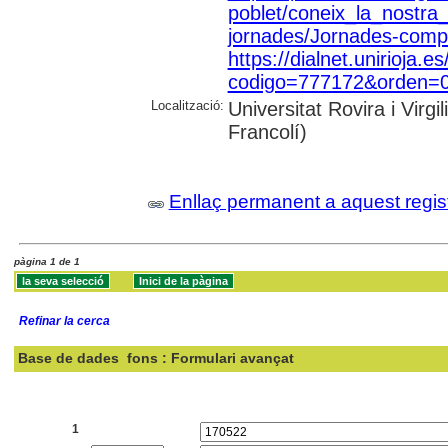
poblet/coneix_la_nostra
jornades/Jornades-compl
https://dialnet.unirioja.es
codigo=777172&orden=0&
Localització:
Universitat Rovira i Vir
Francolí)
Enllaç permanent a aquest regis
pàgina 1 de 1
Refinar la cerca
Base de dades
fons : Formulari avançat
Cercar:
1