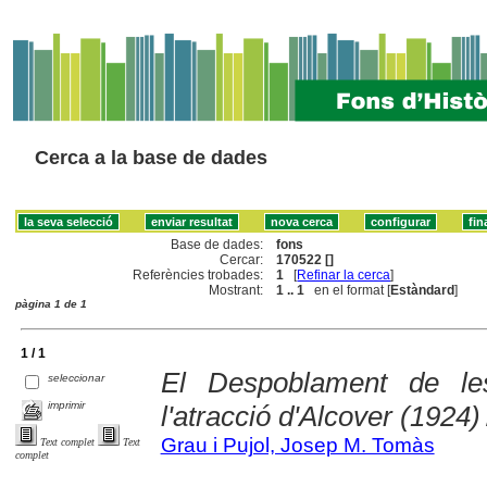
Cerca a la base de dades
Base de dades:
fons
Cercar:
170522 []
Referències trobades:
1
[
Refinar la cerca
]
Mostrant:
1 .. 1
en el format [
Estàndard
]
pàgina 1 de 1
1 / 1
El Despoblament de l
seleccionar
imprimir
l'atracció d'Alcover (1924)
Grau i Pujol, Josep M. Tomàs
Text complet
Text
complet