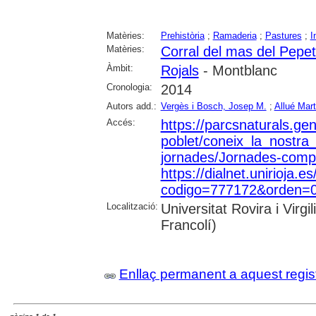
Matèries:
Prehistòria
;
Ramaderia
;
Pastures
;
I
Matèries:
Corral del mas del Pepet
Àmbit:
Rojals
- Montblanc
Cronologia:
2014
Autors add.:
Vergès i Bosch, Josep M.
;
Allué Mart
Accés:
https://parcsnaturals.ge
poblet/coneix_la_nostra
jornades/Jornades-compl
https://dialnet.unirioja.es
codigo=777172&orden=0&
Localització:
Universitat Rovira i Vir
Francolí)
Enllaç permanent a aquest regis