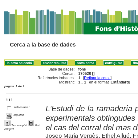
Cerca a la base de dades
Base de dades:
fons
Cercar:
170520 []
Referències trobades:
1
[
Refinar la cerca
]
Mostrant:
1 .. 1
en el format [
Estàndard
]
pàgina 1 de 1
1 / 1
L'Estudi de la ramaderia p
seleccionar
imprimir
experimentals obtingudes 
el cas del corral del mas 
Text complet
Text
complet
Josep Maria Vergès, Ethel Allué, Fr