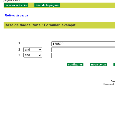
pàgina 1 de 1
Refinar la cerca
Base de dades
fons : Formulari avançat
Cercar:
1
2
3
Sea
Powered