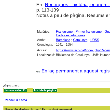
En:
Recerques : història, economia
p. 113-139
Notes a peu de pàgina. Resums en 
Matèries:
Franquisme
;
Primer franquisme
;
Gue
Dades estadístiques
Àmbit:
Barcelona
;
Catalunya
;
URSS
Cronologia:
1941 - 1954
Accés:
https://www.raco.cat/index.php/Recer
Localització:
Biblioteca de Catalunya; UAB: Human
Enllaç permanent a aquest regis
pàgina 1 de 1
Refinar la cerca
Base de dades
fons : Formulari avançat