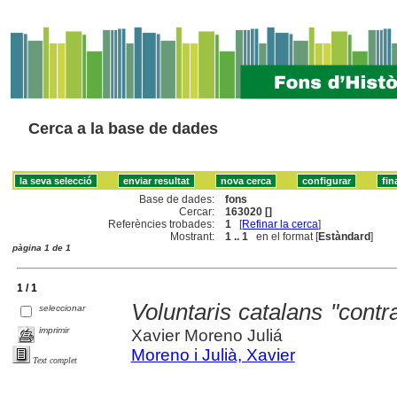
Cerca a la base de dades
Base de dades:
fons
Cercar:
163020 []
Referències trobades:
1
[
Refinar la cerca
]
Mostrant:
1 .. 1
en el format [
Estàndard
]
pàgina 1 de 1
1 / 1
Voluntaris catalans "cont
seleccionar
imprimir
Xavier Moreno Juliá
Moreno i Julià, Xavier
Text complet