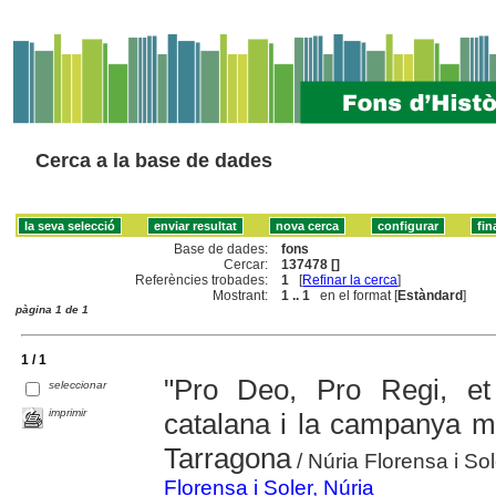
Cerca a la base de dades
Base de dades:
fons
Cercar:
137478 []
Referències trobades:
1
[
Refinar la cerca
]
Mostrant:
1 .. 1
en el format [
Estàndard
]
pàgina 1 de 1
1 / 1
"Pro Deo, Pro Regi, et 
seleccionar
imprimir
catalana i la campanya mi
Tarragona
/ Núria Florensa i So
Florensa i Soler, Núria