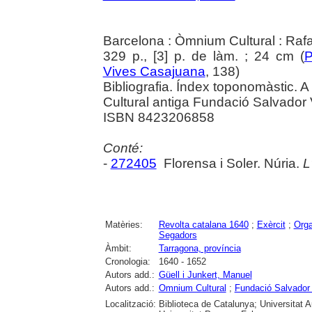
Barcelona : Òmnium Cultural : Raf
329 p., [3] p. de làm. ; 24 cm (
P
Vives Casajuana
, 138)
Bibliografia. Índex toponomàstic. A
Cultural antiga Fundació Salvador 
ISBN 8423206858
Conté:
-
272405
Florensa i Soler. Núria.
L
Matèries:
Revolta catalana 1640
;
Exèrcit
;
Orga
Segadors
Àmbit:
Tarragona, província
Cronologia:
1640 - 1652
Autors add.:
Güell i Junkert, Manuel
Autors add.:
Omnium Cultural
;
Fundació Salvador
Localització:
Biblioteca de Catalunya; Universitat 