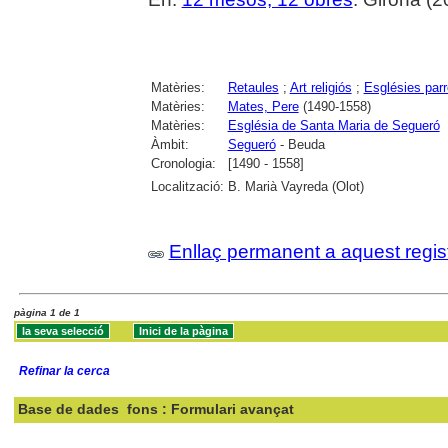
Matèries:
Retaules
;
Art religiós
;
Esglésies parr
Matèries:
Mates, Pere
(1490-1558)
Matèries:
Església de Santa Maria de Segueró
Àmbit:
Segueró
- Beuda
Cronologia:
[1490 - 1558]
Localització:
B. Marià Vayreda (Olot)
Enllaç permanent a aquest regis
pàgina 1 de 1
Refinar la cerca
Base de dades
fons : Formulari avançat