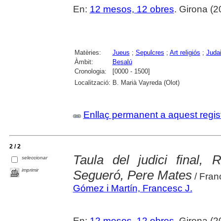
En:
12 mesos, 12 obres
. Girona (2
Matèries:
Jueus
;
Sepulcres
;
Art religiós
;
Juda
Àmbit:
Besalú
Cronologia:
[0000 - 1500]
Localització:
B. Marià Vayreda (Olot)
Enllaç permanent a aquest regis
2 / 2
Taula del judici final,
seleccionar
imprimir
Segueró, Pere Mates
/ Fran
Gómez i Martín, Francesc J.
En:
12 mesos, 12 obres
. Girona (2