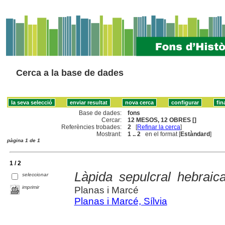
Cerca a la base de dades
Base de dades:
fons
Cercar:
12 MESOS, 12 OBRES []
Referències trobades:
2
[
Refinar la cerca
]
Mostrant:
1 .. 2
en el format [
Estàndard
]
pàgina 1 de 1
1 / 2
Làpida sepulcral hebrai
seleccionar
imprimir
Planas i Marcé
Planas i Marcé, Sílvia