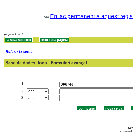
Enllaç permanent a aquest regis
pàgina 1 de 1
Refinar la cerca
Base de dades
fons : Formulari avançat
Cercar:
1
2
3
Sea
Powered