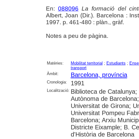
En:
088096
La formació del cint
Albert, Joan (Dir.). Barcelona : Ins
1997. p. 461-480 : plàn., gràf.
Notes a peu de pàgina.
Matèries:
Mobilitat territorial
;
Estudiants
;
Ense
transport
Àmbit:
Barcelona, província
Cronologia:
1991
Localització:
Biblioteca de Catalunya;
Autònoma de Barcelona; 
Universitat de Girona; Un
Universitat Pompeu Fabra
Barcelona; Arxiu Municipa
Districte Eixample; B. 
d'Història de Barcelona