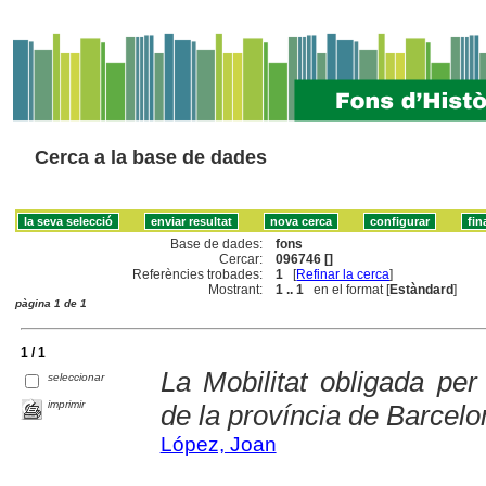
Cerca a la base de dades
Base de dades:
fons
Cercar:
096746 []
Referències trobades:
1
[
Refinar la cerca
]
Mostrant:
1 .. 1
en el format [
Estàndard
]
pàgina 1 de 1
1 / 1
La Mobilitat obligada per
seleccionar
imprimir
de la província de Barcelo
López, Joan