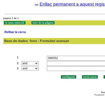
Enllaç permanent a aquest regis
pàgina 1 de 1
Refinar la cerca
Base de dades
fons : Formulari avançat
Cercar:
1
2
3
Sea
Powered