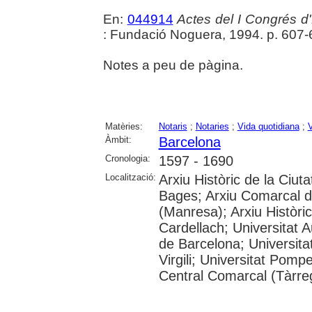
En:
044914
Actes del I Congrés d'
: Fundació Noguera, 1994. p. 607
Notes a peu de pàgina.
Matèries:
Notaris
;
Notaries
;
Vida quotidiana
;
V
Àmbit:
Barcelona
Cronologia:
1597 - 1690
Localització:
Arxiu Històric de la Ciut
Bages; Arxiu Comarcal de
(Manresa); Arxiu Històri
Cardellach; Universitat 
de Barcelona; Universitat
Virgili; Universitat Pom
Central Comarcal (Tàrreg