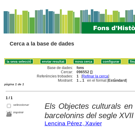
Cerca a la base de dades
Base de dades:
fons
Cercar:
096552 []
Referències trobades:
1
[
Refinar la cerca
]
Mostrant:
1 .. 1
en el format [
Estàndard
]
pàgina 1 de 1
1 / 1
Els Objectes culturals en 
seleccionar
imprimir
barcelonins del segle XVII
Lencina Pérez, Xavier