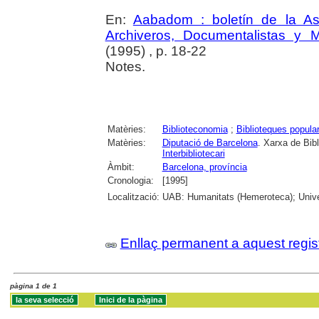
En:
Aabadom : boletín de la Aso
Archiveros, Documentalistas y 
(1995) , p. 18-22
Notes.
Matèries:
Biblioteconomia
;
Biblioteques popula
Matèries:
Diputació de Barcelona
. Xarxa de Bib
Interbibliotecari
Àmbit:
Barcelona, província
Cronologia:
[1995]
Localització:
UAB: Humanitats (Hemeroteca); Unive
Enllaç permanent a aquest regis
pàgina 1 de 1