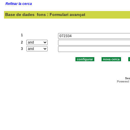
Refinar la cerca
Base de dades
fons : Formulari avançat
Cercar:
1
2
3
Sea
Powered