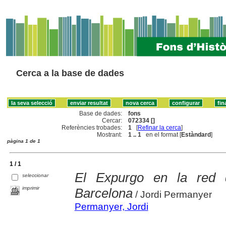
Cerca a la base de dades
Base de dades:
fons
Cercar:
072334 []
Referències trobades:
1
[
Refinar la cerca
]
Mostrant:
1 .. 1
en el format [
Estàndard
]
pàgina 1 de 1
1 / 1
El Expurgo en la red d
seleccionar
imprimir
Barcelona
/ Jordi Permanyer
Permanyer, Jordi