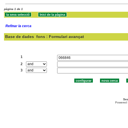
pàgina 1 de 1
Refinar la cerca
Base de dades
fons : Formulari avançat
Cercar:
1
2
3
Sea
Powered