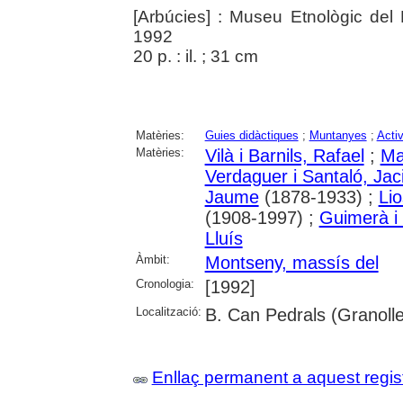
[Arbúcies] : Museu Etnològic del
1992
20 p. : il. ; 31 cm
Matèries:
Guies didàctiques
;
Muntanyes
;
Activ
Matèries:
Vilà i Barnils, Rafael
;
Ma
Verdaguer i Santaló, Jac
Jaume
(1878-1933) ;
Li
(1908-1997) ;
Guimerà i 
Lluís
Àmbit:
Montseny, massís del
Cronologia:
[1992]
Localització:
B. Can Pedrals (Granolle
Enllaç permanent a aquest regis