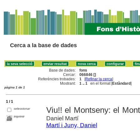
Cerca a la base de dades
Base de dades:
fons
Cercar:
066846 []
Referències trobades:
1
[
Refinar la cerca
]
Mostrant:
1 .. 1
en el format [
Estàndard
]
pàgina 1 de 1
1 / 1
Viu!! el Montseny: el Mont
seleccionar
imprimir
Daniel Martí
Martí i Juny, Daniel