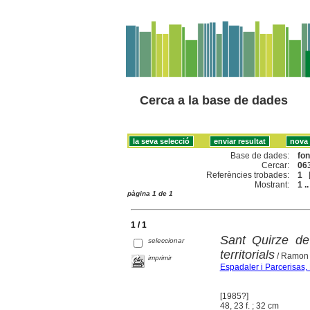
Cerca a la base de dades
Base de dades:
fo
Cercar:
063
Referències trobades:
1
Mostrant:
1 ..
pàgina 1 de 1
1 / 1
Sant Quirze de 
seleccionar
territorials
/ Ramon 
imprimir
Espadaler i Parcerisas
[1985?]
48, 23 f. ; 32 cm