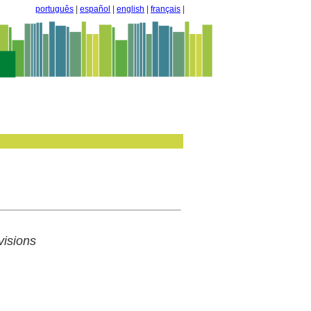
português
|
español
|
english
|
français
|
visions