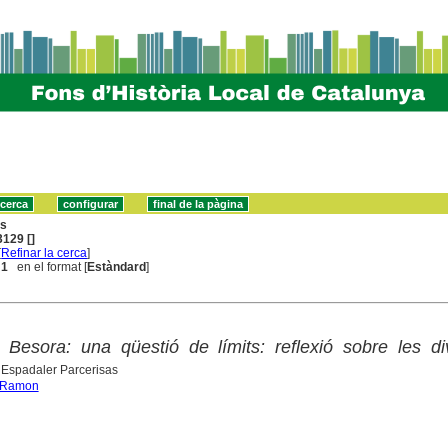
ns
129 []
[
Refinar la cerca
]
 1
en el format [
Estàndard
]
Besora: una qüestió de límits: reflexió sobre les di
Espadaler Parcerisas
, Ramon