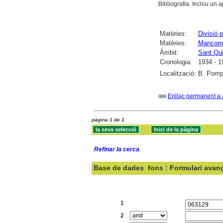
Bibliografia. Inclou un
Matèries:
Divisió p
Matèries:
Mancomun
Àmbit:
Sant Qui
Cronologia:
1934 - 1
Localització:
B. Pomp
Enllaç permanent a 
pàgina 1 de 1
Refinar la cerca
Base de dades
fons : Formulari avan
Cercar:
1
2