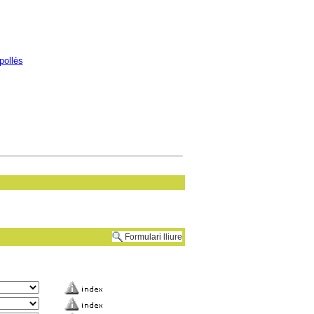
pollès
Formulari lliure