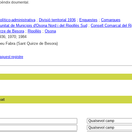
 apèndix doumental.
olítico-administrativa
;
Divisió territorial 1936
;
Enquestes
;
Comarques
itat de Municipis d'Osona Nord i del Ripollès Sud
;
Consell Comarcal del Ri
rze de Besora
;
Ripollès
;
Osona
936; 1970; 1984
eu Fabra (Sant Quirze de Besora)
aquest registre
çat
en el camp: