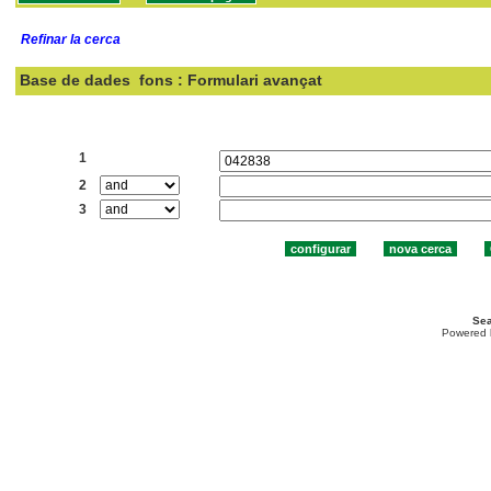
Refinar la cerca
Base de dades
fons : Formulari avançat
Cercar:
1
2
3
Sea
Powered