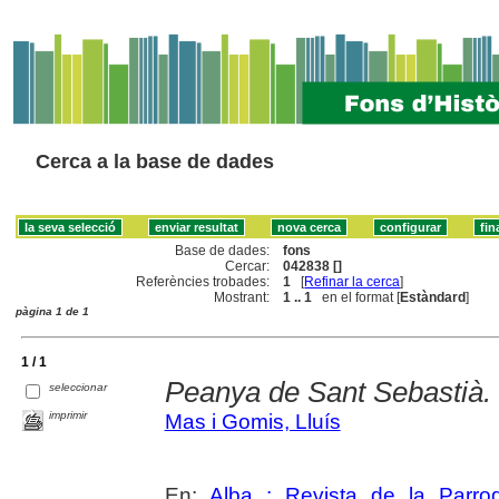
Cerca a la base de dades
Base de dades:
fons
Cercar:
042838 []
Referències trobades:
1
[
Refinar la cerca
]
Mostrant:
1 .. 1
en el format [
Estàndard
]
pàgina 1 de 1
1 / 1
Peanya de Sant Sebastià.
seleccionar
imprimir
Mas i Gomis, Lluís
En:
Alba : Revista de la Parro