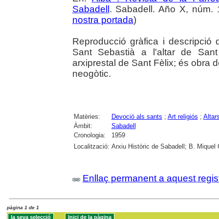
Sabadell
. Sabadell. Año X, núm. 1
nostra portada
)
Reproducció gràfica i descripció
Sant Sebastià a l'altar de San
arxiprestal de Sant Fèlix; és obra de
neogòtic.
Matèries:
Devoció als sants
;
Art religiós
;
Altar
Àmbit:
Sabadell
Cronologia:
1959
Localització:
Arxiu Històric de Sabadell; B. Miquel
Enllaç permanent a aquest regis
pàgina 1 de 1