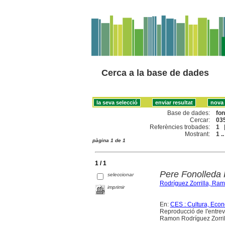
Cerca a la base de dades
Base de dades:
fo
Cercar:
035
Referències trobades:
1
Mostrant:
1 ..
pàgina 1 de 1
1 / 1
Pere Fonolleda 
seleccionar
Rodríguez Zorrilla, Ra
imprimir
En:
CES : Cultura, Econ
Reproducció de l'entrev
Ramon Rodríguez Zorril