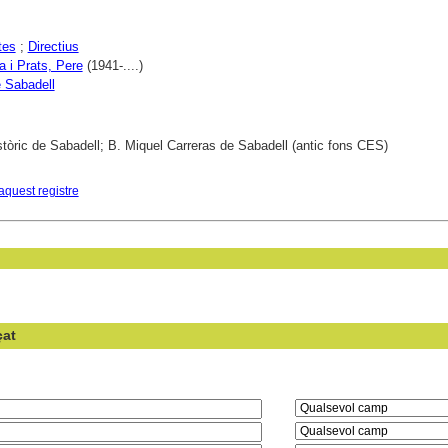
tes
;
Directius
a i Prats, Pere
(1941-....)
 Sabadell
stòric de Sabadell; B. Miquel Carreras de Sabadell (antic fons CES)
aquest registre
çat
en el camp: