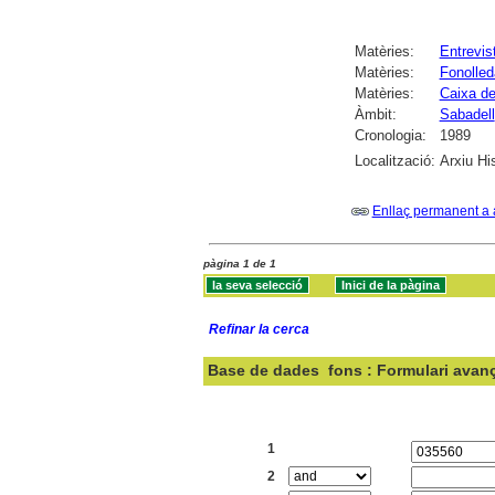
Matèries:
Entrevis
Matèries:
Fonolled
Matèries:
Caixa de
Àmbit:
Sabadell
Cronologia:
1989
Localització:
Arxiu Hi
Enllaç permanent a 
pàgina 1 de 1
Refinar la cerca
Base de dades
fons : Formulari avan
Cercar:
1
2