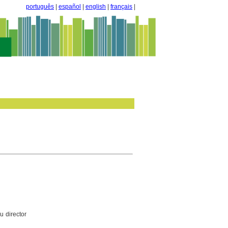
português
|
español
|
english
|
français
|
u director