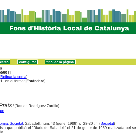
ns
560 []
[
Refinar la cerca
]
 1
en el format [
Estàndard
]
Prats
/ [Ramon Rodríguez Zorrilla]
mon
omia, Societat
. Sabadell, núm. 43 (gener 1989), p. 28-30 : il. (
Societat
)
ista que publicà el "Diario de Sabadell" el 21 de gener de 1989 realitzada pel se
la.