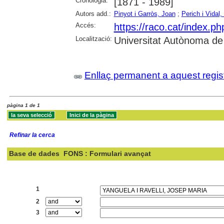
Cronologia:
[1871 - 1989]
Autors add.:
Pinyot i Garròs, Joan
;
Perich i Vida
Accés:
https://raco.cat/index.p
Localització:
Universitat Autònoma de
Enllaç permanent a aquest regis
pàgina 1 de 1
Refinar la cerca
Base de dades
FONS : Formulari avançat
Cercar:
1
2
3