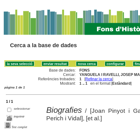
Cerca a la base de dades
Base de dades:
FONS
Cercar:
YANGUELA I RAVELLI, JOSEP MAR
Referències trobades:
1
[
Refinar la cerca
]
Mostrant:
1 .. 1
en el format [
Estàndard
]
pàgina 1 de 1
1 / 1
Biografies
seleccionar
/ [Joan Pinyot i G
imprimir
Perich i Vidal], [et al.]
Text complet