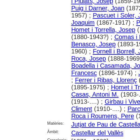
i Piulats, Josep
(1859-19
Puig i Darner, Joan
(187
1957) ;
Pascuet i Soler,
Joaquim
(1867-1917) ;
P
Homet i Torrella, Josep
(
(1880-1943?) ;
Comas i 
Benasco, Josep
(1893-1
1960) ;
Fornell i Borrell
Roca, Josep
(1888-1969
Boadella i Casamada, J
Francesc
(1896-1974) ;
;
Ferrer i Ribas, Llorenç
(
(1895-1975) ;
Homet i Tr
Casas, Antoni M.
(1903-.
(1913-....) ;
Girbau i Viv
Climent
(1910-....) ;
Parc
Roca i Roumens, Pere
(1
Matèries:
Jutjat de Pau de Castella
Àmbit:
Castellar del Vallès