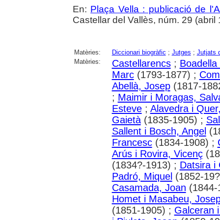
En:
Plaça Vella : publicació de l'A
Castellar del Vallès, núm. 29 (abril 1
Matèries:
Diccionari biogràfic
;
Jutges
;
Jutjats 
Matèries:
Castellarencs
;
Boadella 
Marc
(1793-1877) ;
Coma
Abellà, Josep
(1817-188
;
Maimir i Moragas, Salv
Esteve
;
Alavedra i Quer
Gaietà
(1835-1905) ;
Sal
Sallent i Bosch, Angel
(1
Francesc
(1834-1908) ;
Arús i Rovira, Vicenç
(18
(1834?-1913) ;
Datsira i
Padró, Miquel
(1852-19?
Casamada, Joan
(1844-
Homet i Masabeu, Jose
(1851-1905) ;
Galceran i