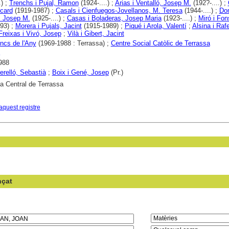
.) ;
Trenchs i Pujal, Ramon
(1924-....) ;
Arias i Ventalló, Josep M.
(192?-....) ;
icard
(1919-1987) ;
Casals i Cienfuegos-Jovellanos, M. Teresa
(1944-....) ;
Do
, Josep M.
(1925-....) ;
Casas i Boladeras, Josep Maria
(1923-....) ;
Miró i Fon
93) ;
Morera i Pujals, Jacint
(1915-1989) ;
Piqué i Arola, Valentí
;
Alsina i Raf
Freixas i Vivó, Josep
;
Vilà i Gibert, Jacint
ncs de l'Any
(1969-1988 : Terrassa) ;
Centre Social Catòlic de Terrassa
988
erelló, Sebastià
;
Boix i Gené, Josep
(Pr.)
ca Central de Terrassa
aquest registre
nçat
en el camp: