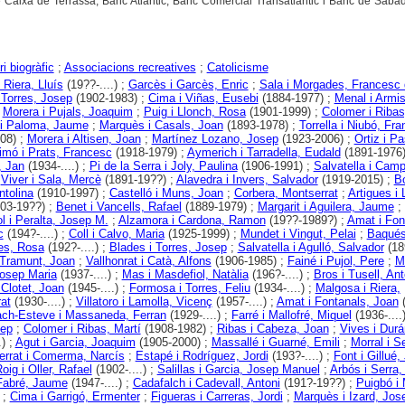
 Caixa de Terrassa, Banc Atlàntic, Banc Comercial Transatlàntic i Banc de Sabad
i biogràfic
;
Associacions recreatives
;
Catolicisme
 Riera, Lluís
(19??-....) ;
Garcès i Garcès, Enric
;
Sala i Morgades, Francesc 
 Torres, Josep
(1902-1983) ;
Cima i Viñas, Eusebi
(1884-1977) ;
Menal i Armi
;
Morera i Pujals, Joaquim
;
Puig i Llonch, Rosa
(1901-1999) ;
Colomer i Ribas
 i Paloma, Jaume
;
Marquès i Casals, Joan
(1893-1978) ;
Torrella i Niubó, Fr
08) ;
Morera i Altisen, Joan
;
Martínez Lozano, Josep
(1923-2006) ;
Ortiz i Pa
imó i Prats, Francesc
(1918-1979) ;
Aymerich i Tarradella, Eudald
(1891-1976)
, Jan
(1934-....) ;
Pi de la Serra i Joly, Paulina
(1906-1991) ;
Salvatella i Camp
;
Viver i Sala, Mercè
(1891-19??) ;
Alavedra i Invers, Salvador
(1919-2015) ;
B
ntolina
(1910-1997) ;
Castelló i Muns, Joan
;
Corbera, Montserrat
;
Artigues i 
03-19??) ;
Benet i Vancells, Rafael
(1889-1979) ;
Margarit i Aguilera, Jaume
;
l i Peralta, Josep M.
;
Alzamora i Cardona, Ramon
(19??-1989?) ;
Amat i Fon
c
(194?-....) ;
Coll i Calvo, Maria
(1925-1999) ;
Mundet i Vingut, Pelai
;
Baqués
es, Rosa
(192?-....) ;
Blades i Torres, Josep
;
Salvatella i Agulló, Salvador
(18
 Tramunt, Joan
;
Vallhonrat i Catà, Alfons
(1906-1985) ;
Fainé i Pujol, Pere
;
Ma
osep Maria
(1937-....) ;
Mas i Masdefiol, Natàlia
(196?-....) ;
Bros i Tusell, Ant
 Clotet, Joan
(1945-....) ;
Formosa i Torres, Feliu
(1934-....) ;
Malgosa i Riera,
at
(1930-....) ;
Villatoro i Lamolla, Vicenç
(1957-....) ;
Amat i Fontanals, Joan
(
ch-Esteve i Massaneda, Ferran
(1929-....) ;
Farré i Mallofré, Miquel
(1936-....
sep
;
Colomer i Ribas, Martí
(1908-1982) ;
Ribas i Cabeza, Joan
;
Vives i Durá
.) ;
Agut i Garcia, Joaquim
(1905-2000) ;
Massallé i Guarné, Emili
;
Morral i Se
errat i Comerma, Narcís
;
Estapé i Rodríguez, Jordi
(193?-....) ;
Font i Gillué,
oig i Oller, Rafael
(1902-....) ;
Salillas i Garcia, Josep Manuel
;
Arbós i Serra
Fabré, Jaume
(1947-....) ;
Cadafalch i Cadevall, Antoni
(191?-19??) ;
Puigbó i 
;
Cima i Garrigó, Ermenter
;
Figueras i Carreras, Jordi
;
Marquès i Izard, Jos