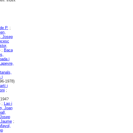
ell. Índex
de P.
;
sen,
, Josep
ancesc
stor,
 ;
Baca
s,
oada i
Lapeyre,
tanals,
 i
96-1978)
rtí i
oni
;
194?
) ;
Lao i
n, Joan
all,
 Josep
, Jaume
;
Mayol,
ep