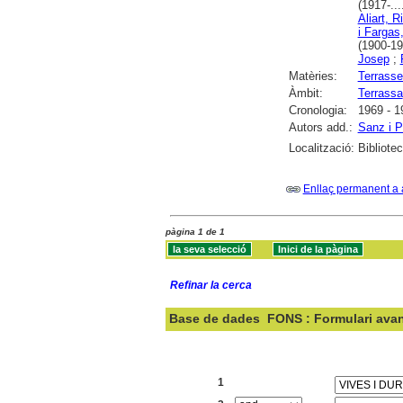
(1917-...
Aliart, R
i Fargas
(1900-19
Josep
;
Matèries:
Terrasse
Àmbit:
Terrassa
Cronologia:
1969 - 1
Autors add.:
Sanz i P
Localització:
Bibliote
Enllaç permanent a 
pàgina 1 de 1
Refinar la cerca
Base de dades
FONS : Formulari ava
Cercar:
1