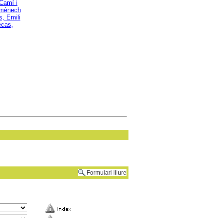
Camí i
mènech
s, Emili
ecas,
Formulari lliure