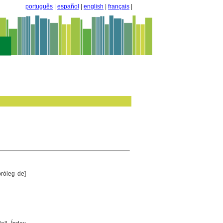
português
|
español
|
english
|
français
|
pròleg de]