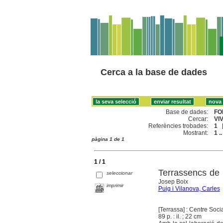
Cerca a la base de dades
Base de dades:
FO
Cercar:
VI
Referències trobades:
1
Mostrant:
1 ..
pàgina 1 de 1
1 / 1
Terrassencs de 
seleccionar
Josep Boix
imprimir
Puig i Vilanova, Carles
[Terrassa] : Centre Soci
89 p. : il. ; 22 cm