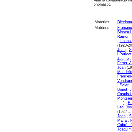
Amb la col·laboració de
onomàstic.
Matèries:
Diccionar
Matèries:
Francino
Biosca i
Ramon
;
Llosas
(1920-20
Joan
;
S
i Pericot
Jaume
Ferrer, A
Joan
(19
Masdefio
Frances
Vendran
;
Soler i
Bonet, J
Casals i
Montserr
-....) ;
Ba
Lao, Jo
(192?-...
Joan
;
S
Maria
;
R
Cabré i 
Joaquim