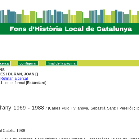
NS
VES I DURAN, JOAN []
[
Refinar la cerca
]
 1
en el format [
Estàndard
]
l'any 1969 - 1988
/ [Carles Puig i Vilanova, Sebastià Sanz i Perelló] ; [
al Catòlic, 1989