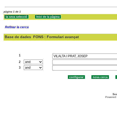
pàgina 1 de 1
Refinar la cerca
Base de dades
FONS : Formulari avançat
Cercar:
1
2
3
Sea
Powered