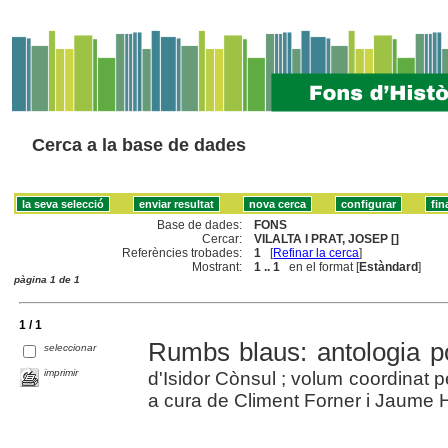
Cerca a la base de dades
Base de dades:
FONS
Cercar:
VILALTA I PRAT, JOSEP []
Referències trobades:
1
[
Refinar la cerca
]
Mostrant:
1 .. 1
en el format [
Estàndard
]
pàgina 1 de 1
1 / 1
Rumbs blaus: antologia po
seleccionar
imprimir
d'Isidor Cònsul ; volum coordinat p
a cura de Climent Forner i Jaume