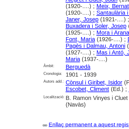
(1920-....) ;
Meix, Bernat
(1920-....) ;
Santaulària i
Janer, Josep
(1921-....) 
Buxadera i Soler, Josep
(
(1925-....) ;
Mora i Arana
Font, Maria
(1926-....) ;
Pagès i Dalmau, Antoni
(
(1927-....) ;
Mas i Antó, 
Maria
(1937-....)
Àmbit:
Berguedà
Cronologia:
1901 - 1939
Autors add.:
Cònsul i Giribet, Isidor
(P
Escobet, Climent
(Ed.) ;
Localització:
B. Ramon Vinyes i Cluet
(Navàs)
Enllaç permanent a aquest regis