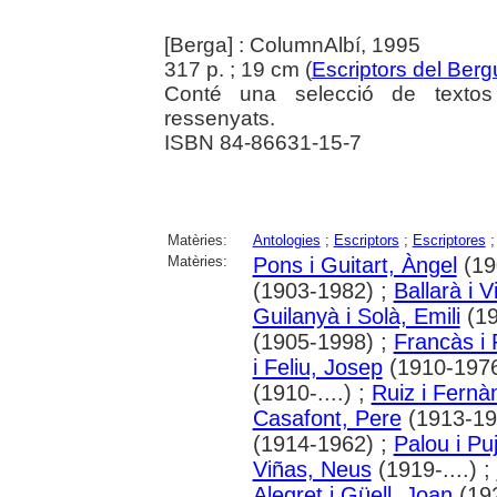
[Berga] : ColumnAlbí, 1995
317 p. ; 19 cm (
Escriptors del Ber
Conté una selecció de textos d
ressenyats.
ISBN 84-86631-15-7
Matèries:
Antologies
;
Escriptors
;
Escriptores
Matèries:
Pons i Guitart, Àngel
(19
(1903-1982) ;
Ballarà i 
Guilanyà i Solà, Emili
(19
(1905-1998) ;
Francàs i 
i Feliu, Josep
(1910-1976
(1910-....) ;
Ruiz i Fernà
Casafont, Pere
(1913-19
(1914-1962) ;
Palou i Puj
Viñas, Neus
(1919-....) ;
Alegret i Güell, Joan
(192