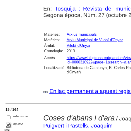
En:
Tosquija : Revista del munic
Segona època, Núm. 27 (octubre 201
Matèries:
Arxius municipals
Matèries:
Arxiu Municipal de Vilobí d'Onyar
Àmbit:
Vilobí d'Onyar
Cronologia:
2013
Accés:
https://www.bibgirona.cat/pandora/vi
id=0000310922&page=1&search=&lan
Localització:
Biblioteca de Catalunya; B. Carles Ra
d'Onyar)
Enllaç permanent a aquest regis
15 / 164
Coses d'abans i d'ara
seleccionar
/ Joaq
imprimir
Puigvert i Pastells, Joaquim