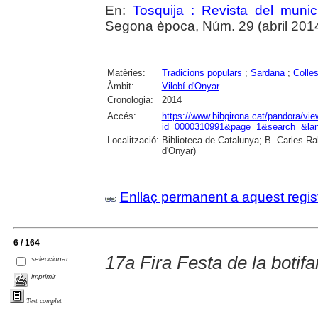
En:
Tosquija : Revista del munic
Segona època, Núm. 29 (abril 2014),
Matèries:
Tradicions populars
;
Sardana
;
Colle
Àmbit:
Vilobí d'Onyar
Cronologia:
2014
Accés:
https://www.bibgirona.cat/pandora/vi
id=0000310991&page=1&search=&lan
Localització:
Biblioteca de Catalunya; B. Carles Ra
d'Onyar)
Enllaç permanent a aquest regis
6 / 164
17a Fira Festa de la botifa
seleccionar
imprimir
Text complet