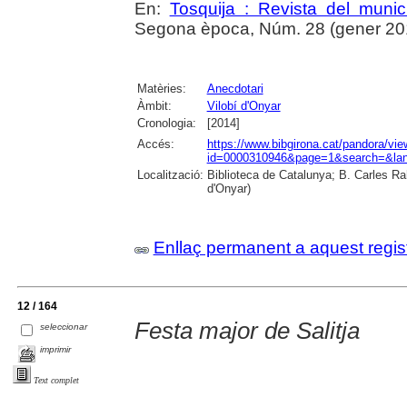
En:
Tosquija : Revista del munic
Segona època, Núm. 28 (gener 2014)
Matèries:
Anecdotari
Àmbit:
Vilobí d'Onyar
Cronologia:
[2014]
Accés:
https://www.bibgirona.cat/pandora/vi
id=0000310946&page=1&search=&lan
Localització:
Biblioteca de Catalunya; B. Carles Ra
d'Onyar)
Enllaç permanent a aquest regis
12 / 164
Festa major de Salitja
seleccionar
imprimir
Text complet