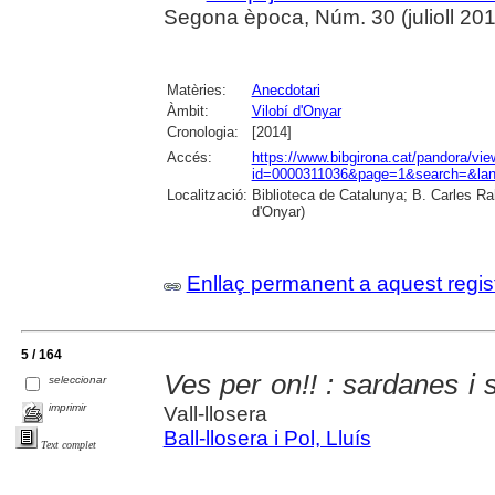
Segona època, Núm. 30 (julioll 2014)
Matèries:
Anecdotari
Àmbit:
Vilobí d'Onyar
Cronologia:
[2014]
Accés:
https://www.bibgirona.cat/pandora/vi
id=0000311036&page=1&search=&lan
Localització:
Biblioteca de Catalunya; B. Carles Ra
d'Onyar)
Enllaç permanent a aquest regis
5 / 164
Ves per on!! : sardanes i 
seleccionar
imprimir
Vall-llosera
Ball-llosera i Pol, Lluís
Text complet