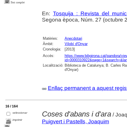
Text complet
En:
Tosquija : Revista del munic
Segona època, Núm. 27 (octubre 201
Matèries:
Anecdotari
Àmbit:
Vilobí d'Onyar
Cronologia:
[2013]
Accés:
https://www.bibgirona.cat/pandora/vi
id=0000310922&page=1&search=&lan
Localització:
Biblioteca de Catalunya; B. Carles Ra
d'Onyar)
Enllaç permanent a aquest regis
16 / 164
Coses d'abans i d'ara
seleccionar
/ Joaq
imprimir
Puigvert i Pastells, Joaquim