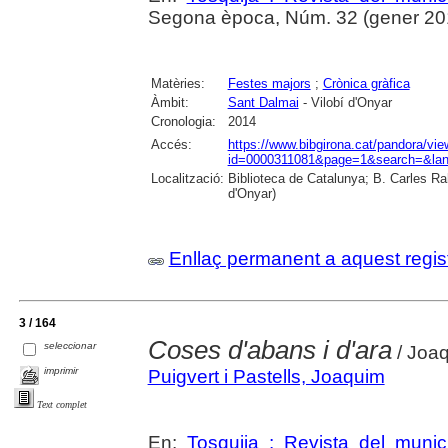
Segona època, Núm. 32 (gener 2015)
Matèries:
Festes majors
;
Crònica gràfica
Àmbit:
Sant Dalmai
- Vilobí d'Onyar
Cronologia:
2014
Accés:
https://www.bibgirona.cat/pandora/vi
id=0000311081&page=1&search=&lan
Localització:
Biblioteca de Catalunya; B. Carles Ra
d'Onyar)
Enllaç permanent a aquest regis
3 / 164
Coses d'abans i d'ara
seleccionar
/ Joaq
imprimir
Puigvert i Pastells, Joaquim
Text complet
En:
Tosquija : Revista del munic