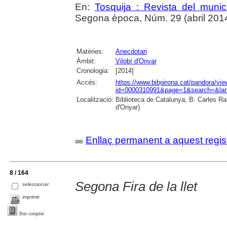
En:
Tosquija : Revista del munic
Segona època, Núm. 29 (abril 2014),
Matèries:
Anecdotari
Àmbit:
Vilobí d'Onyar
Cronologia:
[2014]
Accés:
https://www.bibgirona.cat/pandora/vi
id=0000310991&page=1&search=&lan
Localització:
Biblioteca de Catalunya; B. Carles Ra
d'Onyar)
Enllaç permanent a aquest regis
8 / 164
Segona Fira de la llet
seleccionar
imprimir
Text complet