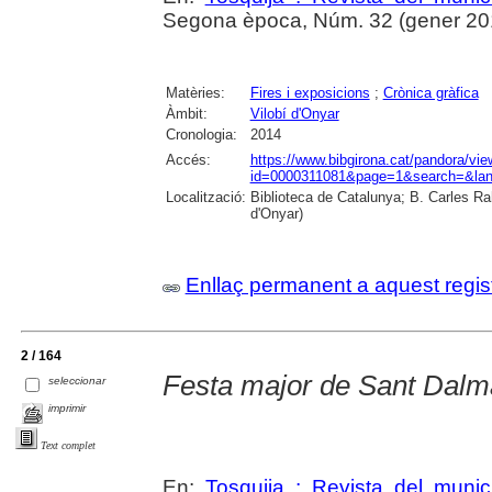
Segona època, Núm. 32 (gener 2015)
Matèries:
Fires i exposicions
;
Crònica gràfica
Àmbit:
Vilobí d'Onyar
Cronologia:
2014
Accés:
https://www.bibgirona.cat/pandora/vi
id=0000311081&page=1&search=&lan
Localització:
Biblioteca de Catalunya; B. Carles Ra
d'Onyar)
Enllaç permanent a aquest regis
2 / 164
Festa major de Sant Dalm
seleccionar
imprimir
Text complet
En:
Tosquija : Revista del munic