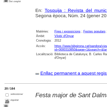
Text complet
En:
Tosquija : Revista del munic
Segona època, Núm. 24 (gener 2013)
Matèries:
Fires i exposicions
;
Festes populars
Àmbit:
Vilobí d'Onyar
Cronologia:
2012
Accés:
https://www.bibgirona.cat/pandora/vi
id=0000310850&page=1&search=&lan
Localització:
Biblioteca de Catalunya; B. Carles Ra
d'Onyar)
Enllaç permanent a aquest regis
20 / 164
Festa major de Sant Dalm
seleccionar
imprimir