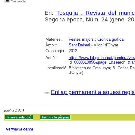
Text complet
En:
Tosquija : Revista del munic
Segona època, Núm. 24 (gener 2013)
Matèries:
Festes majors
;
Crònica gràfica
Àmbit:
Sant Dalmai
- Vilobí d'Onyar
Cronologia:
2012
Accés:
https://www.bibgirona.cat/pandora/vi
id=0000310850&page=1&search=&lan
Localització:
Biblioteca de Catalunya; B. Carles Ra
d'Onyar)
Enllaç permanent a aquest regis
pàgina 1 de 9
Refinar la cerca