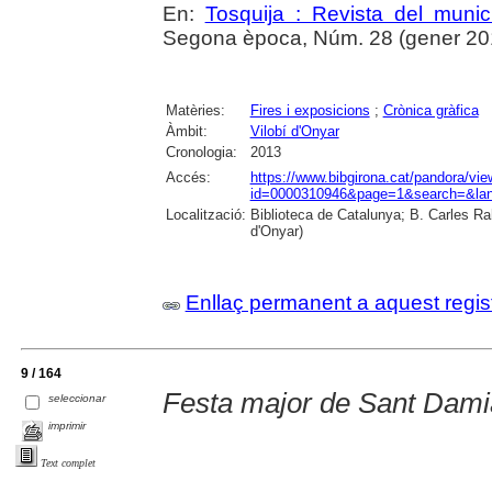
En:
Tosquija : Revista del munic
Segona època, Núm. 28 (gener 2014)
Matèries:
Fires i exposicions
;
Crònica gràfica
Àmbit:
Vilobí d'Onyar
Cronologia:
2013
Accés:
https://www.bibgirona.cat/pandora/vi
id=0000310946&page=1&search=&lan
Localització:
Biblioteca de Catalunya; B. Carles Ra
d'Onyar)
Enllaç permanent a aquest regis
9 / 164
Festa major de Sant Dami
seleccionar
imprimir
Text complet