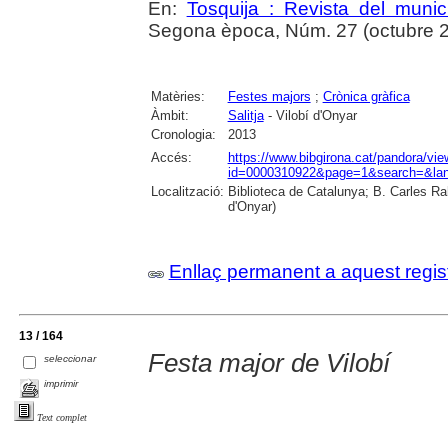
En:
Tosquija : Revista del munic
Segona època, Núm. 27 (octubre 201
Matèries:
Festes majors
;
Crònica gràfica
Àmbit:
Salitja
- Vilobí d'Onyar
Cronologia:
2013
Accés:
https://www.bibgirona.cat/pandora/vi
id=0000310922&page=1&search=&lan
Localització:
Biblioteca de Catalunya; B. Carles Ra
d'Onyar)
Enllaç permanent a aquest regis
13 / 164
Festa major de Vilobí
seleccionar
imprimir
Text complet