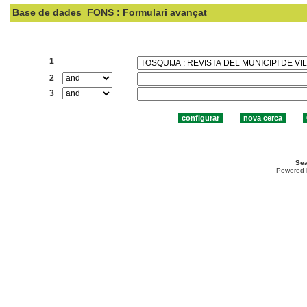
Base de dades
FONS : Formulari avançat
Cercar:
1
2
3
Sea
Powered