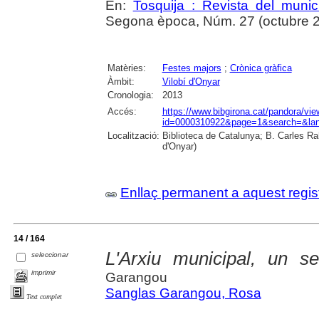
En:
Tosquija : Revista del munic
Segona època, Núm. 27 (octubre 201
Matèries:
Festes majors
;
Crònica gràfica
Àmbit:
Vilobí d'Onyar
Cronologia:
2013
Accés:
https://www.bibgirona.cat/pandora/vi
id=0000310922&page=1&search=&lan
Localització:
Biblioteca de Catalunya; B. Carles Ra
d'Onyar)
Enllaç permanent a aquest regis
14 / 164
L'Arxiu municipal, un se
seleccionar
imprimir
Garangou
Sanglas Garangou, Rosa
Text complet