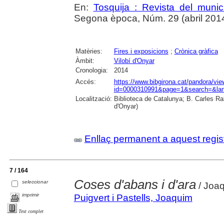
En:
Tosquija : Revista del munic
Segona època, Núm. 29 (abril 2014),
Matèries:
Fires i exposicions
;
Crònica gràfica
Àmbit:
Vilobí d'Onyar
Cronologia:
2014
Accés:
https://www.bibgirona.cat/pandora/vi
id=0000310991&page=1&search=&lan
Localització:
Biblioteca de Catalunya; B. Carles Ra
d'Onyar)
Enllaç permanent a aquest regis
7 / 164
Coses d'abans i d'ara
seleccionar
/ Joaq
imprimir
Puigvert i Pastells, Joaquim
Text complet