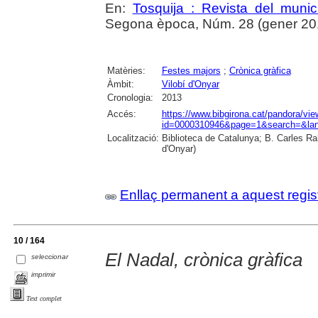
En:
Tosquija : Revista del munic
Segona època, Núm. 28 (gener 2014)
Matèries:
Festes majors
;
Crònica gràfica
Àmbit:
Vilobí d'Onyar
Cronologia:
2013
Accés:
https://www.bibgirona.cat/pandora/vi
id=0000310946&page=1&search=&lan
Localització:
Biblioteca de Catalunya; B. Carles Ra
d'Onyar)
Enllaç permanent a aquest regis
10 / 164
El Nadal, crònica gràfica
seleccionar
imprimir
Text complet