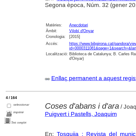
Segona època, Núm. 32 (gener 2015)
Matèries:
Anecdotari
Àmbit:
Vilobí d'Onyar
Cronologia:
[2015]
Accés:
https://www.bibgirona.cat/pandora/vi
id=0000311081&page=1&search=&lan
Localització:
Biblioteca de Catalunya; B. Carles Ra
d'Onyar)
Enllaç permanent a aquest regis
4 / 164
Coses d'abans i d'ara
seleccionar
/ Joaq
imprimir
Puigvert i Pastells, Joaquim
Text complet
En:
Tosquija : Revista del munic