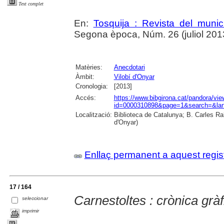
Text complet
En:
Tosquija : Revista del munic
Segona època, Núm. 26 (juliol 2013),
Matèries:
Anecdotari
Àmbit:
Vilobí d'Onyar
Cronologia:
[2013]
Accés:
https://www.bibgirona.cat/pandora/vi
id=0000310898&page=1&search=&lan
Localització:
Biblioteca de Catalunya; B. Carles Ra
d'Onyar)
Enllaç permanent a aquest regis
17 / 164
Carnestoltes : crònica gràf
seleccionar
imprimir