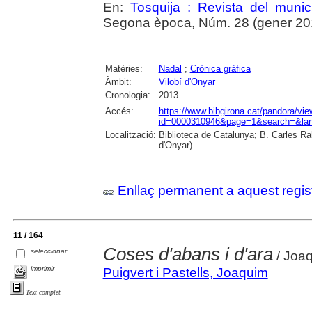
En:
Tosquija : Revista del munic
Segona època, Núm. 28 (gener 2014)
Matèries:
Nadal
;
Crònica gràfica
Àmbit:
Vilobí d'Onyar
Cronologia:
2013
Accés:
https://www.bibgirona.cat/pandora/vi
id=0000310946&page=1&search=&lan
Localització:
Biblioteca de Catalunya; B. Carles Ra
d'Onyar)
Enllaç permanent a aquest regis
11 / 164
Coses d'abans i d'ara
seleccionar
/ Joaq
imprimir
Puigvert i Pastells, Joaquim
Text complet