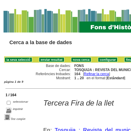
Cerca a la base de dades
Base de dades:
FONS
Cercar:
TOSQUIJA : REVISTA DEL MUNICI
Referències trobades:
164
[
Refinar la cerca
]
Mostrant:
1 .. 20
en el format [
Estàndard
]
pàgina 1 de 9
1 / 164
Tercera Fira de la llet
seleccionar
imprimir
Text complet
En:
Tosquija : Revista del munic