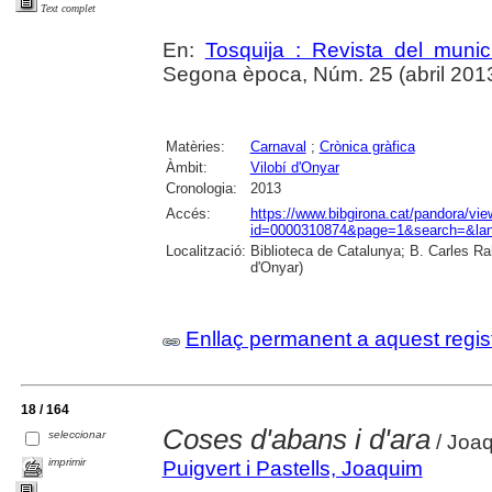
Text complet
En:
Tosquija : Revista del munic
Segona època, Núm. 25 (abril 2013),
Matèries:
Carnaval
;
Crònica gràfica
Àmbit:
Vilobí d'Onyar
Cronologia:
2013
Accés:
https://www.bibgirona.cat/pandora/vi
id=0000310874&page=1&search=&lan
Localització:
Biblioteca de Catalunya; B. Carles Ra
d'Onyar)
Enllaç permanent a aquest regis
18 / 164
Coses d'abans i d'ara
seleccionar
/ Joaq
imprimir
Puigvert i Pastells, Joaquim