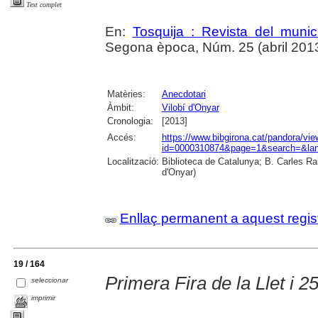
Text complet
En:
Tosquija : Revista del munic
Segona època, Núm. 25 (abril 2013),
Matèries:
Anecdotari
Àmbit:
Vilobí d'Onyar
Cronologia:
[2013]
Accés:
https://www.bibgirona.cat/pandora/vi
id=0000310874&page=1&search=&lan
Localització:
Biblioteca de Catalunya; B. Carles Ra
d'Onyar)
Enllaç permanent a aquest regis
19 / 164
Primera Fira de la Llet i 2
seleccionar
imprimir