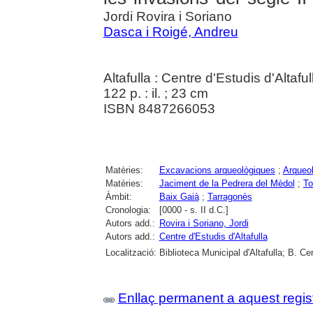
Jordi Rovira i Soriano
Dasca i Roigé, Andreu
Altafulla : Centre d'Estudis d'Altafu
122 p. : il. ; 23 cm
ISBN 8487266053
Matèries:
Excavacions arqueològiques
;
Arqueol
Matèries:
Jaciment de la Pedrera del Mèdol
;
To
Àmbit:
Baix Gaià
;
Tarragonès
Cronologia:
[0000 - s. II d.C.]
Autors add.:
Rovira i Soriano, Jordi
Autors add.:
Centre d'Estudis d'Altafulla
Localització:
Biblioteca Municipal d'Altafulla; B. C
Enllaç permanent a aquest regis