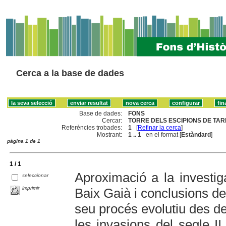
Cerca a la base de dades
Base de dades:
FONS
Cercar:
TORRE DELS ESCIPIONS DE TAR
Referències trobades:
1
[
Refinar la cerca
]
Mostrant:
1 .. 1
en el format [
Estàndard
]
pàgina 1 de 1
1 / 1
Aproximació a la investiga
seleccionar
imprimir
Baix Gaià i conclusions de 
seu procés evolutiu des de
les invasions del segle II