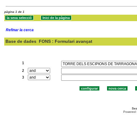
pàgina 1 de 1
Refinar la cerca
Base de dades
FONS : Formulari avançat
Cercar:
1
2
3
Sea
Powered