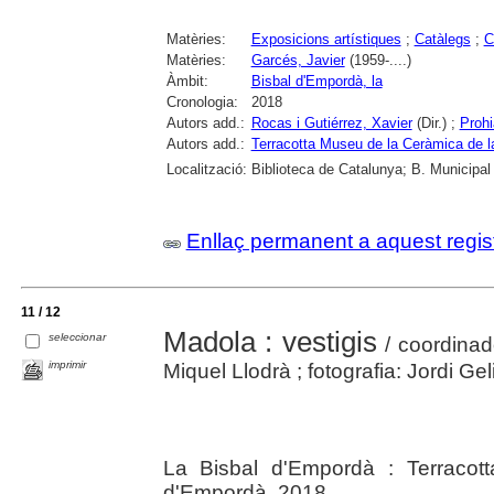
Matèries:
Exposicions artístiques
;
Catàlegs
;
C
Matèries:
Garcés, Javier
(1959-....)
Àmbit:
Bisbal d'Empordà, la
Cronologia:
2018
Autors add.:
Rocas i Gutiérrez, Xavier
(Dir.) ;
Prohi
Autors add.:
Terracotta Museu de la Ceràmica de l
Localització:
Biblioteca de Catalunya; B. Municipal
Enllaç permanent a aquest regis
11 / 12
Madola : vestigis
seleccionar
/ coordinad
imprimir
Miquel Llodrà ; fotografia: Jordi Gel
La Bisbal d'Empordà : Terracot
d'Empordà, 2018