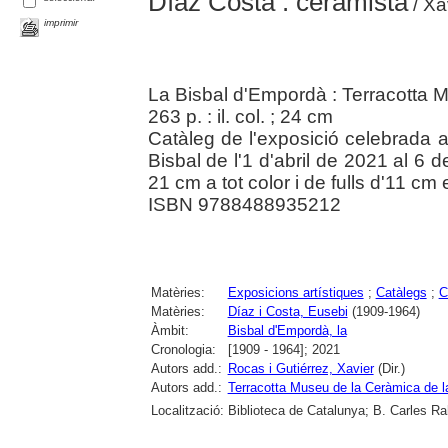
Díaz Costa : ceramista
/ Xa
imprimir
La Bisbal d'Empordà : Terracotta 
263 p. : il. col. ; 24 cm
Catàleg de l'exposició celebrada 
Bisbal de l'1 d'abril de 2021 al 6 
21 cm a tot color i de fulls d'11 cm 
ISBN 9788488935212
Matèries:
Exposicions artístiques
;
Catàlegs
;
C
Matèries:
Díaz i Costa, Eusebi
(1909-1964)
Àmbit:
Bisbal d'Empordà, la
Cronologia:
[1909 - 1964]; 2021
Autors add.:
Rocas i Gutiérrez, Xavier
(Dir.)
Autors add.:
Terracotta Museu de la Ceràmica de l
Localització:
Biblioteca de Catalunya; B. Carles Ra