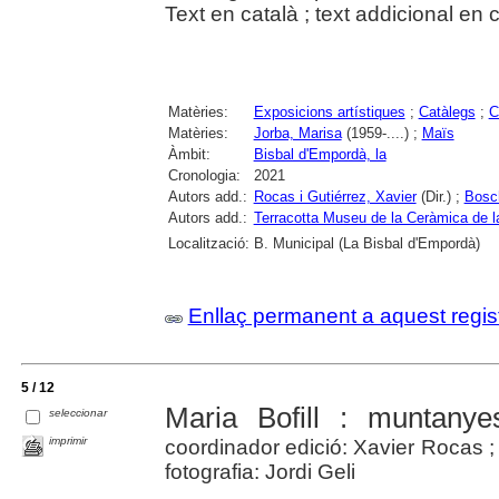
Text en català ; text addicional en c
Matèries:
Exposicions artístiques
;
Catàlegs
;
C
Matèries:
Jorba, Marisa
(1959-....) ;
Maïs
Àmbit:
Bisbal d'Empordà, la
Cronologia:
2021
Autors add.:
Rocas i Gutiérrez, Xavier
(Dir.) ;
Bosch
Autors add.:
Terracotta Museu de la Ceràmica de l
Localització:
B. Municipal (La Bisbal d'Empordà)
Enllaç permanent a aquest regis
5 / 12
Maria Bofill : muntanye
seleccionar
imprimir
coordinador edició: Xavier Rocas ;
fotografia: Jordi Geli