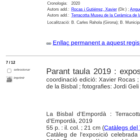
Cronologia:
2020
Autors add.:
Rocas i Gutiérrez, Xavier
(Dir.) ;
Angue
Autors add.:
Terracotta Museu de la Ceràmica de l
Localització:
B. Carles Rahola (Girona); B. Municip
Enllaç permanent a aquest regis
7 / 12
Parant taula 2019 : exposi
seleccionar
imprimir
coordinació edició: Xavier Rocas 
de la Bisbal ; fotografies: Jordi Geli
La Bisbal d'Empordà : Terracot
d'Empordà, 2019
55 p. : il. col. ; 21 cm (
Catàlegs del
Catàleg de l'exposició celebrad