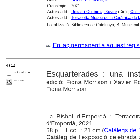
Cronologia:
2021
Autors add.:
Rocas i Gutiérrez, Xavier
(Dir.) ;
Geli 
Autors add.:
Terracotta Museu de la Ceràmica de l
Localització:
Biblioteca de Catalunya; B. Municipal
Enllaç permanent a aquest regis
4 / 12
Esquarterades : una inst
seleccionar
imprimir
edició: Fiona Morrison i Xavier Ro
Fiona Morrison
La Bisbal d'Empordà : Terracot
d'Empordà, 2021
68 p. : il. col. ; 21 cm (
Catàlegs del
Catàleg de l'exposició celebrada