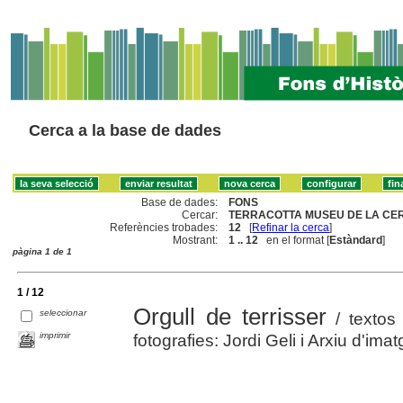
Cerca a la base de dades
Base de dades:
FONS
Cercar:
TERRACOTTA MUSEU DE LA CER
Referències trobades:
12
[
Refinar la cerca
]
Mostrant:
1 .. 12
en el format [
Estàndard
]
pàgina 1 de 1
1 / 12
Orgull de terrisser
seleccionar
/ textos 
imprimir
fotografies: Jordi Geli i Arxiu d'im