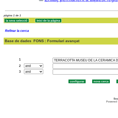
pàgina 1 de 1
Refinar la cerca
Base de dades
FONS : Formulari avançat
Cercar:
1
2
3
Sea
Powered