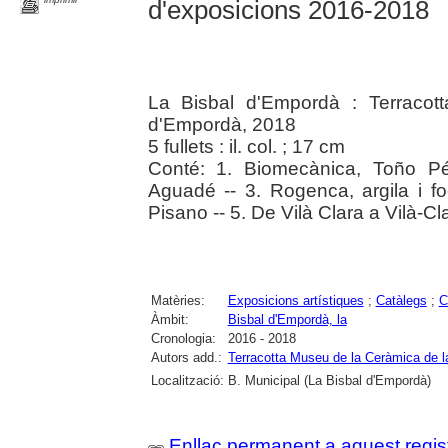
d'exposicions 2016-2018
La Bisbal d'Empordà : Terracot
d'Empordà, 2018
5 fullets : il. col. ; 17 cm
Conté: 1. Biomecànica, Toño Pér
Aguadé -- 3. Rogenca, argila i f
Pisano -- 5. De Vilà Clara a Vilà-Cl
Matèries:
Exposicions artístiques
;
Catàlegs
;
C
Àmbit:
Bisbal d'Empordà, la
Cronologia:
2016 - 2018
Autors add.:
Terracotta Museu de la Ceràmica de l
Localització:
B. Municipal (La Bisbal d'Empordà)
Enllaç permanent a aquest regis