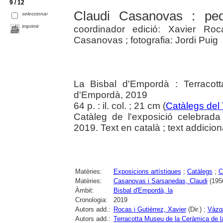
9 / 12
Claudi Casanovas : ped
seleccionar
imprimir
coordinador edició: Xavier Ro
Casanovas ; fotografia: Jordi Puig
La Bisbal d'Empordà : Terracot
d'Empordà, 2019
64 p. : il. col. ; 21 cm (
Catàlegs del
Catàleg de l'exposició celebrad
2019. Text en català ; text addiciona
Matèries:
Exposicions artístiques
;
Catàlegs
;
C
Matèries:
Casanovas i Sarsanedas, Claudi
(1956
Àmbit:
Bisbal d'Empordà, la
Cronologia:
2019
Autors add.:
Rocas i Gutiérrez, Xavier
(Dir.) ;
Vàzq
Autors add.:
Terracotta Museu de la Ceràmica de l