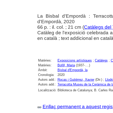
La Bisbal d'Empordà : Terracot
d'Empordà, 2020
66 p. : il. col. ; 21 cm (
Catàlegs del
Catàleg de l'exposició celebrada a
en català ; text addicional en català
Matèries:
Exposicions artístiques
;
Catàlegs
;
C
Matèries:
Bofill, Maria
(1937-....)
Àmbit:
Bisbal d'Empordà, la
Cronologia:
2020
Autors add.:
Rocas i Gutiérrez, Xavier
(Dir.) ;
Llodr
Autors add.:
Terracotta Museu de la Ceràmica de l
Localització:
Biblioteca de Catalunya; B. Carles Ra
Enllaç permanent a aquest regis