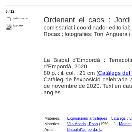
6 / 12
Ordenant el caos : Jord
seleccionar
imprimir
comissariat i coordinador editorial:
Rocas ; fotografies: Toni Anguera i 
La Bisbal d'Empordà : Terracot
d'Empordà, 2020
80 p. : il. col. ; 21 cm (
Catàlegs del
Catàleg de l'exposició celebrada 
de novembre de 2020. Text en català
anglès.
Matèries:
Exposicions artístiques
;
Catàlegs
;
C
Matèries:
Vila-Abadal, Rosa
(1950-....) ;
Marcet,
Àmbit:
Bisbal d'Empordà, la