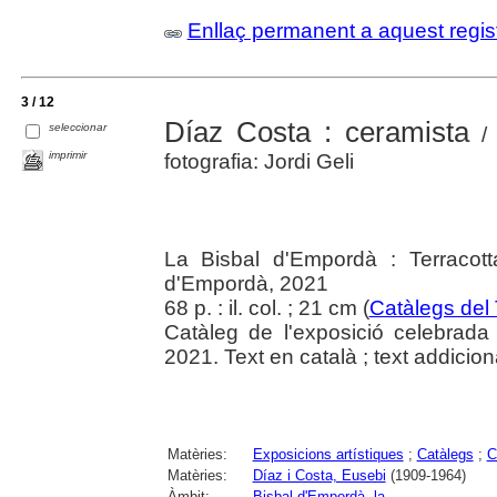
Enllaç permanent a aquest regis
3 / 12
Díaz Costa : ceramista
seleccionar
/ 
imprimir
fotografia: Jordi Geli
La Bisbal d'Empordà : Terracot
d'Empordà, 2021
68 p. : il. col. ; 21 cm (
Catàlegs del
Catàleg de l'exposició celebrad
2021. Text en català ; text addiciona
Matèries:
Exposicions artístiques
;
Catàlegs
;
C
Matèries:
Díaz i Costa, Eusebi
(1909-1964)
Àmbit:
Bisbal d'Empordà, la