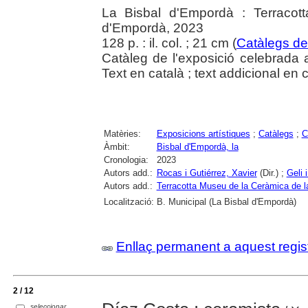
La Bisbal d'Empordà : Terracot
d'Empordà, 2023
128 p. : il. col. ; 21 cm (
Catàlegs de
Catàleg de l'exposició celebrada 
Text en català ; text addicional en c
Matèries:
Exposicions artístiques
;
Catàlegs
;
C
Àmbit:
Bisbal d'Empordà, la
Cronologia:
2023
Autors add.:
Rocas i Gutiérrez, Xavier
(Dir.) ;
Geli 
Autors add.:
Terracotta Museu de la Ceràmica de l
Localització:
B. Municipal (La Bisbal d'Empordà)
Enllaç permanent a aquest regis
2 / 12
seleccionar