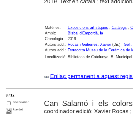
2019. Text en català ; text addiciona
Matèries:
Exposicions artístiques
;
Catàlegs
;
C
Àmbit:
Bisbal d'Empordà, la
Cronologia:
2019
Autors add.:
Rocas i Gutiérrez, Xavier
(Dir.) ;
Geli,
Autors add.:
Terracotta Museu de la Ceràmica de l
Localització:
Biblioteca de Catalunya; B. Municipal
Enllaç permanent a aquest regis
8 / 12
Can Salamó i els colors 
seleccionar
imprimir
coordinador edició: Xavier Rocas ;