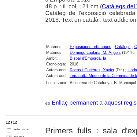
48 p. : il. col. ; 21 cm (
Catàlegs del
Catàleg de l'exposició celebrad
2018. Text en català ; text addiciona
Matèries:
Exposicions artístiques
;
Catàlegs
;
C
Matèries:
Domingo Laplana, M. Àngels
(1944-...
Àmbit:
Bisbal d'Empordà, la
Cronologia:
2018
Autors add.:
Rocas i Gutiérrez, Xavier
(Dir.) ;
Llodr
Autors add.:
Terracotta Museu de la Ceràmica de l
Localització:
Biblioteca de Catalunya; B. Municipal
Enllaç permanent a aquest regis
12 / 12
Primers fulls : sala d'ex
seleccionar
imprimir