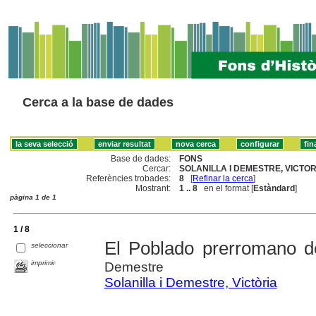
Cerca a la base de dades
Base de dades:
FONS
Cercar:
SOLANILLA I DEMESTRE, VICTORI
Referències trobades:
8
[
Refinar la cerca
]
Mostrant:
1 .. 8
en el format [
Estàndard
]
pàgina 1 de 1
1 / 8
El Poblado prerromano d
seleccionar
imprimir
Demestre
Solanilla i Demestre, Victòria