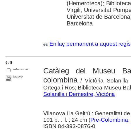
(Hemeroteca); Biblioteca
Virgili; Universitat Pomp
Universitat de Barcelona;
Barcelona
Enllaç permanent a aquest regis
6 / 8
Catàleg del Museu Bal
seleccionar
imprimir
colombina
/ Victòria Solanilla
Ortega i Ros; Biblioteca-Museu Ba
Solanilla i Demestre, Victòria
Vilanova i la Geltrú : Generalitat 
101 p. : il. ; 24 cm (
Pre-Colombina
,
ISBN 84-393-0876-0