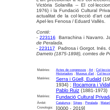
Victòria Solanilla -- El col·lec
1976) i la Fundació Cultural Priv
actualitat de la col·lecció d'art 
Apel·les Fenosa / Eduard Vallès.
Conté:
-
223116
Barrachina i Navarro. 
de Peralada.
-
223117
Padrosa i Gorgot. Inés.
Dameto (1875-1898), comtes de Pe
Matèries:
Actes de congressos
;
Art
;
Col·lecci
Historiadors
;
Museus d'art
;
Col·lecci
Matèries:
Serra i Güell, Eudald
(19
1934) ;
Rocamora i Vida
Pablo Ruiz
(1881-1973)
Matèries:
Fundació Cultural Priv
Àmbit:
Catalunya
;
Sitges
;
Peralada
;
Matar
Cronologia:
[0000 - 2019]