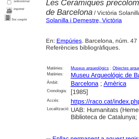
Les Ceràmiques precolom
seleccionar
imprimir
de Barcelona
/ Victòria Solanil
Solanilla i Demestre, Victòria
Text complet
En:
Empúries
. Barcelona, núm. 47 (
Referències bibliogràfiques.
Matèries:
Museus arqueològics
;
Objectes arqu
Matèries:
Museu Arqueológic de B
Àmbit:
Barcelona
;
Amèrica
Cronologia:
[1985]
Accés:
https://raco.cat/index.p
Localització:
UAB: Humanitats (Hemero
Biblioteca de Catalunya;
Enllaç permanent a aquest regis