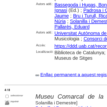
Autors add.:
Bassegoda i Hugas, Bon
Ignasi
(Ed.) ;
Padrosa i 
Jaume
;
Bru i Turull, Ric
Núria
;
Solanilla i Demest
Pallarès, Eduard
Autors add.:
Universitat Autònoma de
Musicologia ;
Consorci d
Accés:
https://ddd.uab.cat/reco
Localització:
Biblioteca de Catalunya;
Museus de Sitges
Enllaç permanent a aquest regis
4 / 8
Museu Comarcal de la 
seleccionar
imprimir
Solanilla i Demestre]