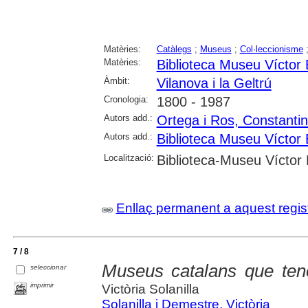
Matèries:
Catàlegs
;
Museus
;
Col·leccionisme
Matèries:
Biblioteca Museu Víctor
Àmbit:
Vilanova i la Geltrú
Cronologia:
1800 - 1987
Autors add.:
Ortega i Ros, Constanti
Autors add.:
Biblioteca Museu Víctor
Localització:
Biblioteca-Museu Víctor B
Enllaç permanent a aquest regis
7 / 8
Museus catalans que ten
seleccionar
imprimir
Victòria Solanilla
Solanilla i Demestre, Victòria