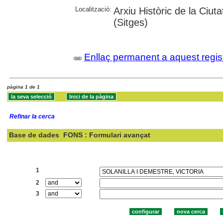
Localització:
Arxiu Històric de la Ciut
(Sitges)
Enllaç permanent a aquest regis
pàgina 1 de 1
Refinar la cerca
Base de dades
FONS : Formulari avançat
Cercar:
1
2
3