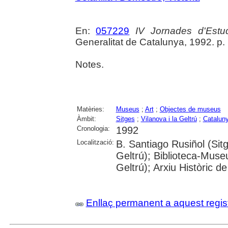
En:
057229
IV Jornades d'Estu
Generalitat de Catalunya, 1992. p.
Notes.
Matèries:
Museus
;
Art
;
Objectes de museus
Àmbit:
Sitges
;
Vilanova i la Geltrú
;
Catalun
Cronologia:
1992
Localització:
B. Santiago Rusiñol (Sitg
Geltrú); Biblioteca-Museu
Geltrú); Arxiu Històric d
Enllaç permanent a aquest regis