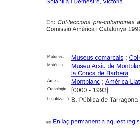
Solanilla i Demestre, Victòria
En:
Col·leccions pre-colombines 
Comissió Amèrica i Catalunya 1992
Matèries:
Museus comarcals
;
Col·
Matèries:
Museu Arxiu de Montbla
la Conca de Barberà
Àmbit:
Montblanc
;
Amèrica Llat
Cronologia:
[0000 - 1993]
Localització:
B. Pública de Tarragona
Enllaç permanent a aquest regis