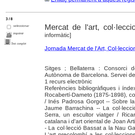
3 / 8
Mercat de l'art, col·lec
seleccionar
imprimir
informàtic]
Text complet
Jornada Mercat de l'Art, Col·lecci
Sitges ; Bellaterra : Consorci d
Autònoma de Barcelona. Servei de
1 recurs electrònic
Referències bibliogràfiques i índe
Rocabertí-Dameto (1875-1898), co
/ Inés Padrosa Gorgot -- Sobre la
Jaume Barrachina -- La col·lecci
Serra, un escultor viatger / Rica
catalana i d'art oriental de Joan Ar
- La col·lecció Bassat a la Nau G
L'art precolombí a les col·leccio