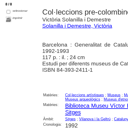
8 / 8
Col·leccions pre-colombi
seleccionar
imprimir
Victòria Solanilla i Demestre
Solanilla i Demestre, Victòria
Barcelona : Generalitat de Cata
1992-1993
117 p. : il. ; 24 cm
Estudi per diferents museus de Ca
ISBN 84-393-2411-1
Matèries:
Col·leccions artístiques
;
Museus
;
Ma
Museus arqueològics
;
Museus d'etno
Matèries:
Biblioteca Museu Víctor
Sitges
Àmbit:
Sitges
;
Vilanova i la Geltrú
;
Catalun
Cronologia:
1992