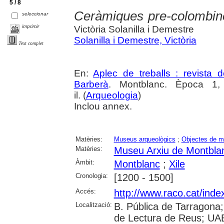
5 / 8
Ceràmiques pre-colombin
seleccionar
imprimir
Victòria Solanilla i Demestre
Solanilla i Demestre, Victòria
Text complet
En:
Aplec de treballs : revista
Barberà
. Montblanc. Època 1,
il. (
Arqueologia
)
Inclou annex.
Matèries:
Museus arqueològics
;
Objectes de 
Matèries:
Museu Arxiu de Montbla
Àmbit:
Montblanc
;
Xile
Cronologia:
[1200 - 1500]
Accés:
http://www.raco.cat/inde
Localització:
B. Pública de Tarragona
de Lectura de Reus; UAB