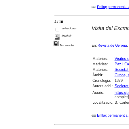
Enllaç permanent a 
4 / 10
Visita del Excmo
seleccionar
imprimir
En:
Revista de Gerona
.
Text complet
Matèries:
Visites o
Matèries:
Paz i C
Matèries:
Societat
Àmbit:
Girona, 
Cronologia:
1879
Autors add.:
Societat
Accés:
https://
complet]
Localització:
B. Carle
Enllaç permanent a 