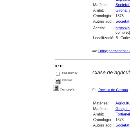
Matèries:
Societat
Àmbit:
Girona, 
Cronologia:
1878
Autors add.:
Societat
Accés:
https://
complet]
Localització:
B. Carle
Enllaç permanent a 
8 / 10
Clase de agricul
seleccionar
imprimir
En:
Revista de Gerona
.
Text complet
Matèries:
Agricult
Matèries:
Granja -
Àmbit:
Fortianel
Cronologia:
1878
Autors add.:
Societat