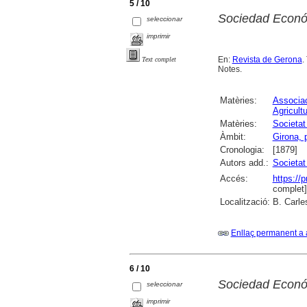
5 / 10
Sociedad Econó
seleccionar
imprimir
En:
Revista de Gerona
.
Text complet
Notes.
Matèries:
Associa
Agricult
Matèries:
Societat
Àmbit:
Girona, 
Cronologia:
[1879]
Autors add.:
Societat
Accés:
https://
complet]
Localització:
B. Carle
Enllaç permanent a 
6 / 10
Sociedad Econó
seleccionar
imprimir