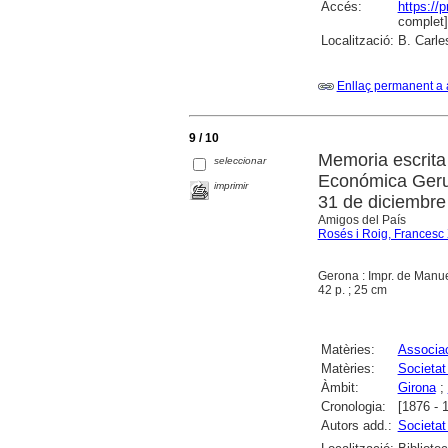
Accés:
https://
complet]
Localització:
B. Carle
Enllaç permanent a 
9 / 10
Memoria escrita
seleccionar
Económica Gerun
imprimir
31 de diciembre
Amigos del País
Rosés i Roig, Francesc 
Gerona : Impr. de Manue
42 p. ; 25 cm
Matèries:
Associa
Matèries:
Societat
Àmbit:
Girona
;
Cronologia:
[1876 - 
Autors add.:
Societat