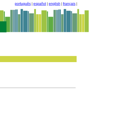
português
|
español
|
english
|
français
|