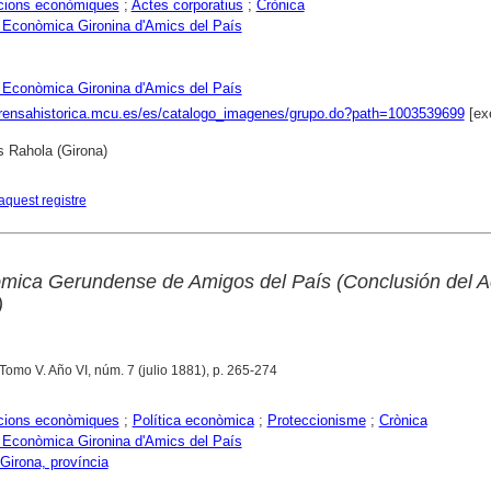
cions econòmiques
;
Actes corporatius
;
Crònica
 Econòmica Gironina d'Amics del País
 Econòmica Gironina d'Amics del País
prensahistorica.mcu.es/es/catalogo_imagenes/grupo.do?path=1003539699
[ex
s Rahola (Girona)
aquest registre
ica Gerundense de Amigos del País (Conclusión del Ac
)
 Tomo V. Año VI, núm. 7 (julio 1881), p. 265-274
cions econòmiques
;
Política econòmica
;
Proteccionisme
;
Crònica
 Econòmica Gironina d'Amics del País
Girona, província