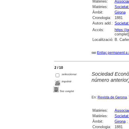
Matèries:
Associa
Matèries:
Societat
Àmbit:
Girona
Cronologia:
1881
Autors add.:
Societat
Accés:
https://
complet]
Localització:
B. Carle
Enllaç permanent a 
2 / 10
Sociedad Econòm
seleccionar
número anterior
imprimir
Text complet
En:
Revista de Gerona
.
Matèries:
Associa
Matèries:
Societat
Àmbit:
Girona
;
Cronologia:
1881