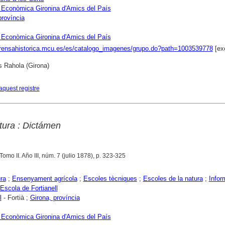
 Econòmica Gironina d'Amics del País
província
 Econòmica Gironina d'Amics del País
prensahistorica.mcu.es/es/catalogo_imagenes/grupo.do?path=1003539778
[ex
s Rahola (Girona)
aquest registre
tura : Dictámen
 Tomo II. Año III, núm. 7 (julio 1878), p. 323-325
ura
;
Ensenyament agrícola
;
Escoles tècniques
;
Escoles de la natura
;
Infor
 Escola de Fortianell
l
- Fortià ;
Girona, província
 Econòmica Gironina d'Amics del País