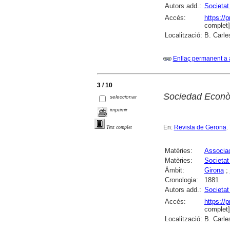
Autors add.:
Societat
Accés:
https://
complet]
Localització:
B. Carle
Enllaç permanent a 
3 / 10
Sociedad Econò
seleccionar
imprimir
En:
Revista de Gerona
.
Text complet
Matèries:
Associa
Matèries:
Societat
Àmbit:
Girona
;
Cronologia:
1881
Autors add.:
Societat
Accés:
https://
complet]
Localització:
B. Carle