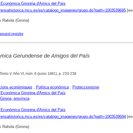
 Econòmica Gironina d'Amics del País
prensahistorica.mcu.es/es/catalogo_imagenes/grupo.do?path=1003539695
[ex
s Rahola (Girona)
aquest registre
mica Gerundense de Amigos del País
 Tomo V. Año VI, núm. 6 (junio 1881), p. 233-238
cions econòmiques
;
Política econòmica
;
Proteccionisme
 Econòmica Gironina d'Amics del País
Girona, província
 Econòmica Gironina d'Amics del País
prensahistorica.mcu.es/es/catalogo_imagenes/grupo.do?path=1003539694
[ex
s Rahola (Girona)