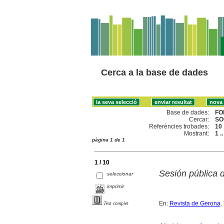
Cerca a la base de dades
Base de dades:
FO
Cercar:
SO
Referències trobades:
10
Mostrant:
1 .
pàgina 1 de 1
1 / 10
Sesión pública 
seleccionar
imprimir
En:
Revista de Gerona
.
Text complet