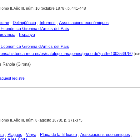
 Tomo II. Año III, núm. 10 (octubre 1878), p. 441-448
risme
;
Delinqüència
;
Informes
;
Associacions econòmiques
 Econòmica Gironina d'Amics del País
província
;
Espanya
 Econòmica Gironina d'Amics del País
prensahistorica.mcu.es/es/catalogo_imagenes/grupo.do?path=1003539780
[ex
s Rahola (Girona)
aquest registre
 Tomo II. Año III, núm. 8 (agosto 1878), p. 371-375
ura
;
Plagues
;
Vinya
;
Plaga de la fil·loxera
;
Associacions econòmiques
;
ons a les Corts