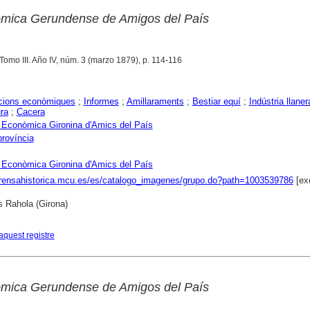
mica Gerundense de Amigos del País
 Tomo III. Año IV, núm. 3 (marzo 1879), p. 114-116
cions econòmiques
;
Informes
;
Amillaraments
;
Bestiar equí
;
Indústria llaner
ura
;
Cacera
 Econòmica Gironina d'Amics del País
província
 Econòmica Gironina d'Amics del País
prensahistorica.mcu.es/es/catalogo_imagenes/grupo.do?path=1003539786
[ex
s Rahola (Girona)
aquest registre
mica Gerundense de Amigos del País