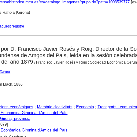
prensahistorica.mcu.es/es/catalogo_imagenes/grupo.do?path=1003539777
[ex
s Rahola (Girona)
aquest registre
 por D. Francisco Javier Rosés y Roig, Director de la S
dense de Amgos del Pais, leida en la sesión celebrada
 del año 1879
/ Francisco Javier Rosés y Roig ; Sociedad Económica Geru
Xavier
l Llach, 1880
cions econòmiques
;
Memòria d'activitats
;
Economia
;
Transports i comunica
 Econòmica Gironina d'Amics del País
Girona, província
1879]
 Econòmica Gironina d'Amics del País