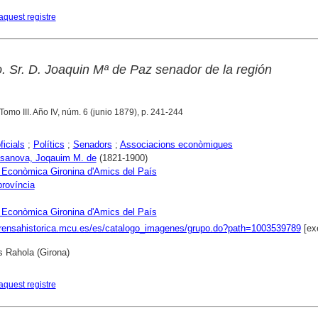
aquest registre
. Sr. D. Joaquin Mª de Paz senador de la región
 Tomo III. Año IV, núm. 6 (junio 1879), p. 241-244
ficials
;
Polítics
;
Senadors
;
Associacions econòmiques
asanova, Joqauim M. de
(1821-1900)
 Econòmica Gironina d'Amics del País
província
 Econòmica Gironina d'Amics del País
prensahistorica.mcu.es/es/catalogo_imagenes/grupo.do?path=1003539789
[ex
s Rahola (Girona)
aquest registre