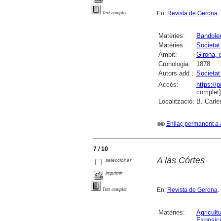
En:
Revista de Gerona
.
Text complet
Matèries:
Bandole
Matèries:
Societat
Àmbit:
Girona, 
Cronologia:
1878
Autors add.:
Societat
Accés:
https://
complet]
Localització:
B. Carle
Enllaç permanent a 
7 / 10
A las Córtes
seleccionar
imprimir
En:
Revista de Gerona
.
Text complet
Matèries:
Agricult
Exposici