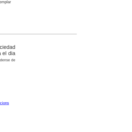
emplar
ociedad
 el dia
ndense de
cions