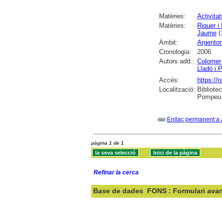
Matèries:
Activitat
Matèries:
Riquer i
Jaume
(1
Àmbit:
Argento
Cronologia:
2006
Autors add.:
Colomer 
Lladó i 
Accés:
https://
Localització:
Bibliote
Pompeu F
Enllaç permanent a 
pàgina 1 de 1
Refinar la cerca
Base de dades
FONS : Formulari ava
Cercar: