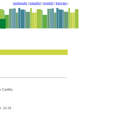
português
|
español
|
english
|
français
|
 Castillo,
p. 22-25 :