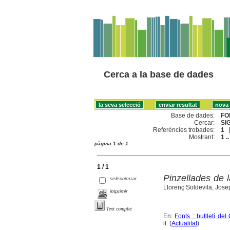
Cerca a la base de dades
Base de dades:
FO
Cercar:
SI
Referències trobades:
1
Mostrant:
1 ..
pàgina 1 de 1
1 / 1
Pinzellades de l
seleccionar
Llorenç Soldevila, Jose
imprimir
Text complet
En:
Fonts : butlletí de
il. (
Actualitat
)