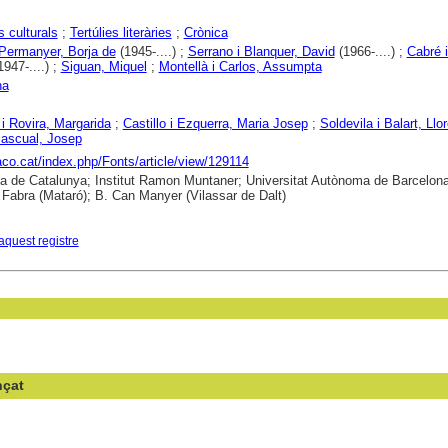
s culturals
;
Tertúlies literàries
;
Crònica
 Permanyer, Borja de
(1945-....) ;
Serrano i Blanquer, David
(1966-....) ;
Cabré i
947-....) ;
Siguan, Miquel
;
Montellà i Carlos, Assumpta
na
i Rovira, Margarida
;
Castillo i Ezquerra, Maria Josep
;
Soldevila i Balart, Llo
Pascual, Josep
raco.cat/index.php/Fonts/article/view/129114
ca de Catalunya; Institut Ramon Muntaner; Universitat Autònoma de Barcelona
abra (Mataró); B. Can Manyer (Vilassar de Dalt)
aquest registre
nçat
en el camp: