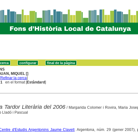
NS
GUAN, MIQUEL []
[
Refinar la cerca
]
 1
en el format [
Estàndard
]
a Tardor Literària del 2006
/ Margarida Colomer i Rovira, Maria Josep
p Lladó i Pascual
l Centre d'Estudis Argentonins Jaume Clavell
. Argentona, núm. 29 (gener 2007), 