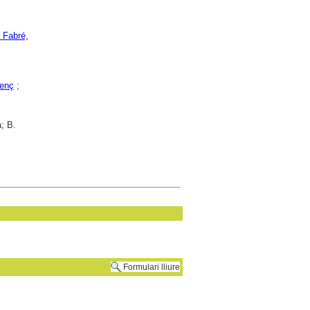
 Fabré,
renç
;
; B.
Formulari lliure