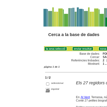
Cerca a la base de dades
Base de dades:
FO
Cercar:
SA
Referències trobades:
2
Mostrant:
1 ..
pàgina 1 de 1
1 / 2
Els 27 regidors 
seleccionar
imprimir
En:
Al Vent
. Terrassa, nú
Conté 27 petites biograf