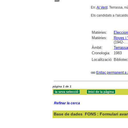
En:
Al Vent
. Terrassa, nú
Els candidats a l'alcald
Matèries:
Eleccion
Matèries:
Royes i 
(1942-...
Àmbit:
Terrassa
Cronologia:
1983
Localització:
Bibliote
Enllaç permanent a 
pàgina 1 de 1
Refinar la cerca
Base de dades
FONS : Formulari ava
Cercar: