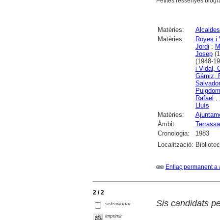
Petites ressenyes biogr
Matèries:
Alcaldes
Matèries:
Royes i 
Jordi
;
M
Josep
(1
(1948-19
i Vidal, 
Gámiz, 
Salvado
Puigdom
Rafael
;
Lluís
Matèries:
Ajuntame
Àmbit:
Terrassa
Cronologia:
1983
Localització:
Bibliote
Enllaç permanent a 
2 / 2
Sis candidats pe
seleccionar
imprimir