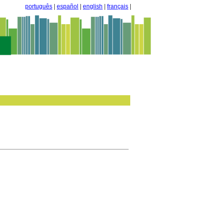
português
|
español
|
english
|
français
|