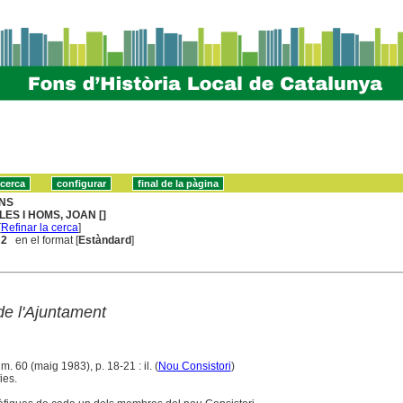
NS
LES I HOMS, JOAN []
[
Refinar la cerca
]
 2
en el format [
Estàndard
]
de l'Ajuntament
m. 60 (maig 1983), p. 18-21 : il. (
Nou Consistori
)
ies.