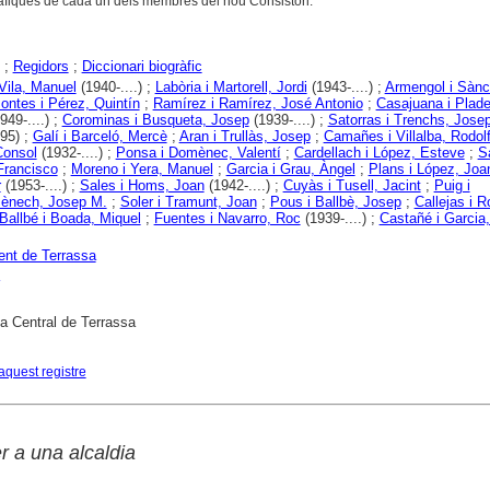
àfiques de cada un dels membres del nou Consistori.
;
Regidors
;
Diccionari biogràfic
Vila, Manuel
(1940-....) ;
Labòria i Martorell, Jordi
(1943-....) ;
Armengol i Sànc
ontes i Pérez, Quintín
;
Ramírez i Ramírez, José Antonio
;
Casajuana i Plade
949-....) ;
Corominas i Busqueta, Josep
(1939-....) ;
Satorras i Trenchs, Jose
95) ;
Galí i Barceló, Mercè
;
Aran i Trullàs, Josep
;
Camañes i Villalba, Rodol
Consol
(1932-....) ;
Ponsa i Domènec, Valentí
;
Cardellach i López, Esteve
;
S
Francisco
;
Moreno i Yera, Manuel
;
Garcia i Grau, Àngel
;
Plans i López, Joa
r
(1953-....) ;
Sales i Homs, Joan
(1942-....) ;
Cuyàs i Tusell, Jacint
;
Puig i
ènech, Josep M.
;
Soler i Tramunt, Joan
;
Pous i Ballbè, Josep
;
Callejas i 
Ballbé i Boada, Miquel
;
Fuentes i Navarro, Roc
(1939-....) ;
Castañé i Garcia
nt de Terrassa
ca Central de Terrassa
aquest registre
r a una alcaldia