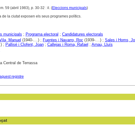
m. 59 (abril 1983), p. 30-32 : il. (
Eleccions municipals
)
ia de la ciutat exposen els seus programes polítics.
s municipals
;
Programa electoral
;
Candidatures electorals
Vila, Manuel
(1940-....) ;
Fuentes i Navarro, Roc
(1939-....) ;
Sales i Homs, J
.) ;
Pallisé i Clofent, Joan
;
Callejas i Roma, Rafael
;
Arnau, Lluís
ca Central de Terrassa
aquest registre
nçat
en el camp: