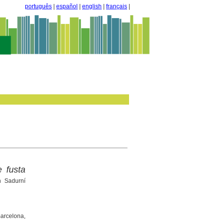
português
|
español
|
english
|
français
|
e fusta
h Sadurní
Barcelona,