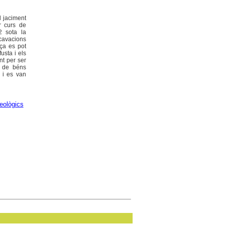
l jaciment
r curs de
2 sota la
xcavacions
ça es pot
usta i els
nt per ser
ó de béns
, i es van
eològics