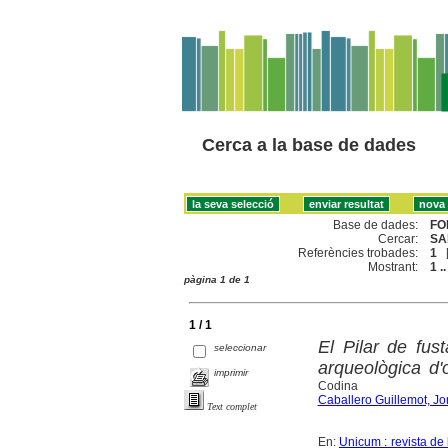
Cerca a la base de dades
Base de dades:
FO
Cercar:
SA
Referències trobades:
1
Mostrant:
1 ..
pàgina 1 de 1
1 / 1
El Pilar de fus
seleccionar
arqueològica d'o
imprimir
Codina
Caballero Guillemot, Jo
Text complet
En:
Unicum : revista de