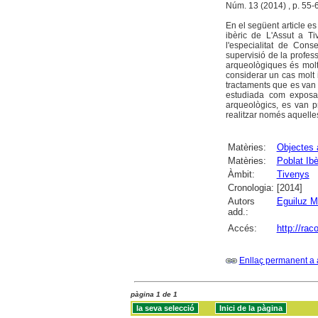
Núm. 13 (2014) , p. 55-
En el següent article es
ibèric de L'Assut a T
l'especialitat de Con
supervisió de la profes
arqueològiques és molt
considerar un cas molt i
tractaments que es van a
estudiada com exposada
arqueològics, es van pr
realitzar només aquelle
Matèries:
Objectes 
Matèries:
Poblat Ibè
Àmbit:
Tivenys
Cronologia:
[2014]
Autors
Eguiluz M
add.:
Accés:
http://ra
Enllaç permanent a 
pàgina 1 de 1