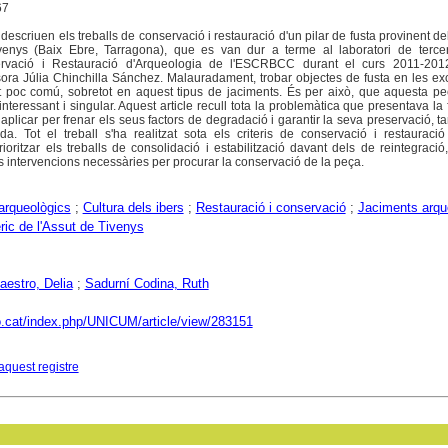
67
 descriuen els treballs de conservació i restauració d'un pilar de fusta provinent de
ivenys (Baix Ebre, Tarragona), que es van dur a terme al laboratori de terce
servació i Restauració d'Arqueologia de l'ESCRBCC durant el curs 2011-201
sora Júlia Chinchilla Sánchez. Malauradament, trobar objectes de fusta en les e
 poc comú, sobretot en aquest tipus de jaciments. És per això, que aquesta pe
nteressant i singular. Aquest article recull tota la problemàtica que presentava la f
plicar per frenar els seus factors de degradació i garantir la seva preservació, ta
. Tot el treball s'ha realitzat sota els criteris de conservació i restauraci
ioritzar els treballs de consolidació i estabilització davant dels de reintegració
s intervencions necessàries per procurar la conservació de la peça.
arqueològics
;
Cultura dels ibers
;
Restauració i conservació
;
Jaciments arqu
ric de l'Assut de Tivenys
aestro, Delia
;
Sadurní Codina, Ruth
co.cat/index.php/UNICUM/article/view/283151
aquest registre