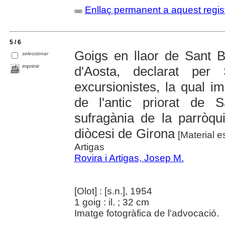
Enllaç permanent a aquest regis
5 / 6
Goigs en llaor de Sant 
seleccionar
imprimir
d'Aosta, declarat per
excursionistes, la qual i
de l'antic priorat de
sufragània de la parròqu
diòcesi de Girona
[Material e
Artigas
Rovira i Artigas, Josep M.
[Olot] : [s.n.], 1954
1 goig : il. ; 32 cm
Imatge fotogràfica de l'advocació.