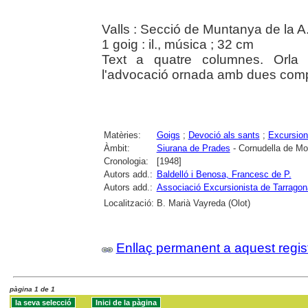
Valls : Secció de Muntanya de la A.
1 goig : il., música ; 32 cm
Text a quatre columnes. Orla 
l'advocació ornada amb dues compo
Matèries:
Goigs
;
Devoció als sants
;
Excursio
Àmbit:
Siurana de Prades
- Cornudella de Mo
Cronologia:
[1948]
Autors add.:
Baldelló i Benosa, Francesc de P.
Autors add.:
Associació Excursionista de Tarragon
Localització:
B. Marià Vayreda (Olot)
Enllaç permanent a aquest regis
pàgina 1 de 1