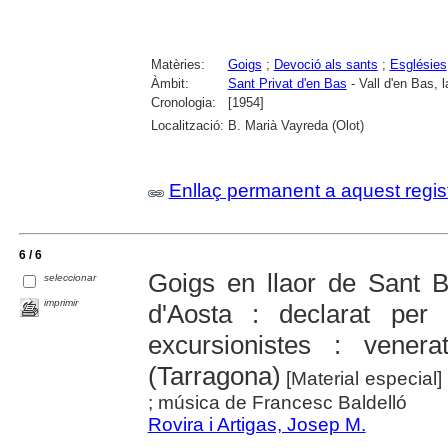
Matèries:
Goigs
;
Devoció als sants
;
Esglésies
Àmbit:
Sant Privat d'en Bas
- Vall d'en Bas, l
Cronologia:
[1954]
Localització:
B. Marià Vayreda (Olot)
Enllaç permanent a aquest regis
6 / 6
Goigs en llaor de Sant 
seleccionar
imprimir
d'Aosta : declarat per
excursionistes : vener
(Tarragona)
[Material especial
; música de Francesc Baldelló
Rovira i Artigas, Josep M.