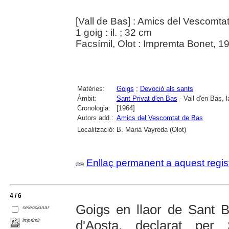
[Vall de Bas] : Amics del Vescomta
1 goig : il. ; 32 cm
Facsímil, Olot : Impremta Bonet, 1
Matèries:
Goigs
;
Devoció als sants
Àmbit:
Sant Privat d'en Bas
- Vall d'en Bas, l
Cronologia:
[1964]
Autors add.:
Amics del Vescomtat de Bas
Localització:
B. Marià Vayreda (Olot)
Enllaç permanent a aquest regis
4 / 6
Goigs en llaor de Sant 
seleccionar
imprimir
d'Aosta, declarat per