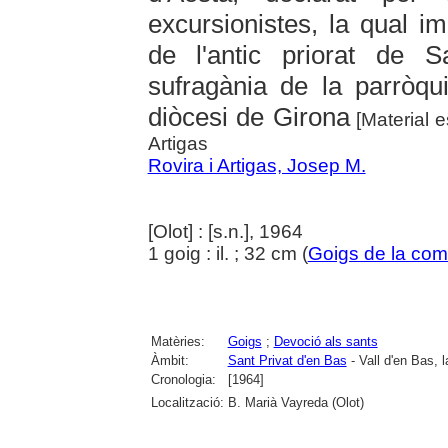
excursionistes, la qual i
de l'antic priorat de 
sufragània de la parròqu
diòcesi de Girona
[Material e
Artigas
Rovira i Artigas, Josep M.
[Olot] : [s.n.], 1964
1 goig : il. ; 32 cm (
Goigs de la com
Matèries:
Goigs
;
Devoció als sants
Àmbit:
Sant Privat d'en Bas
- Vall d'en Bas, l
Cronologia:
[1964]
Localització:
B. Marià Vayreda (Olot)