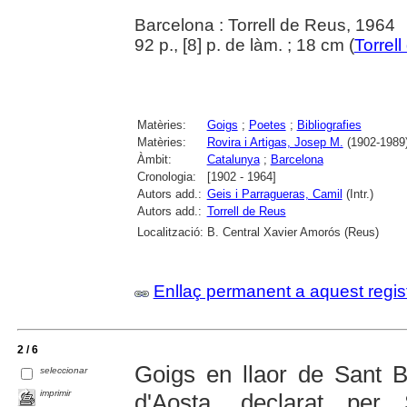
Barcelona : Torrell de Reus, 1964
92 p., [8] p. de làm. ; 18 cm (
Torrel
Matèries:
Goigs
;
Poetes
;
Bibliografies
Matèries:
Rovira i Artigas, Josep M.
(1902-1989
Àmbit:
Catalunya
;
Barcelona
Cronologia:
[1902 - 1964]
Autors add.:
Geis i Parragueras, Camil
(Intr.)
Autors add.:
Torrell de Reus
Localització:
B. Central Xavier Amorós (Reus)
Enllaç permanent a aquest regis
2 / 6
Goigs en llaor de Sant 
seleccionar
imprimir
d'Aosta, declarat per