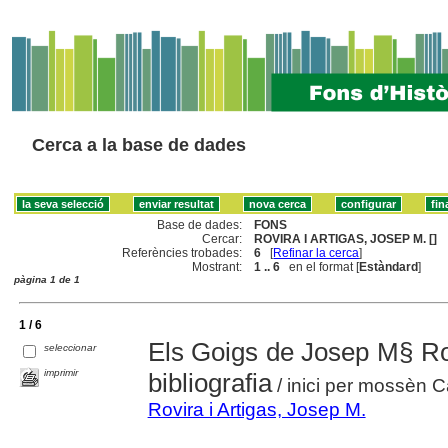
Cerca a la base de dades
Base de dades:
FONS
Cercar:
ROVIRA I ARTIGAS, JOSEP M. []
Referències trobades:
6
[
Refinar la cerca
]
Mostrant:
1 .. 6
en el format [
Estàndard
]
pàgina 1 de 1
1 / 6
Els Goigs de Josep M§ Rovi
seleccionar
imprimir
bibliografia
/ inici per mossèn C
Rovira i Artigas, Josep M.