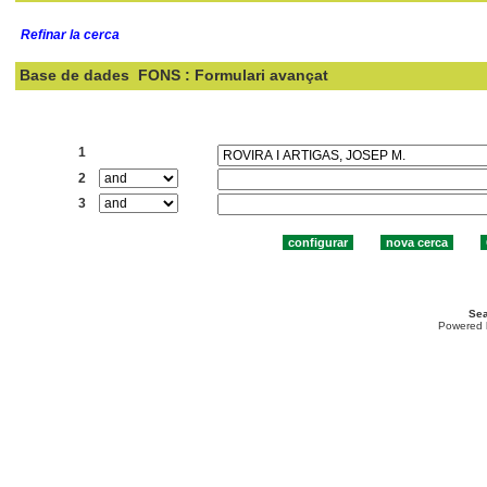
Refinar la cerca
Base de dades
FONS : Formulari avançat
Cercar:
1
2
3
Sea
Powered