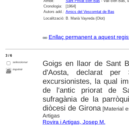
Àmbit:
Sant Privat d'en Bas
- Vall d'en Bas, l
Cronologia:
[1964]
Autors add.:
Amics del Vescomtat de Bas
Localització:
B. Marià Vayreda (Olot)
Enllaç permanent a aquest regis
3 / 6
Goigs en llaor de Sant 
seleccionar
imprimir
d'Aosta, declarat per
excursionistes, la qual i
de l'antic priorat de 
sufragània de la parròqu
diòcesi de Girona
[Material e
Artigas
Rovira i Artigas, Josep M.