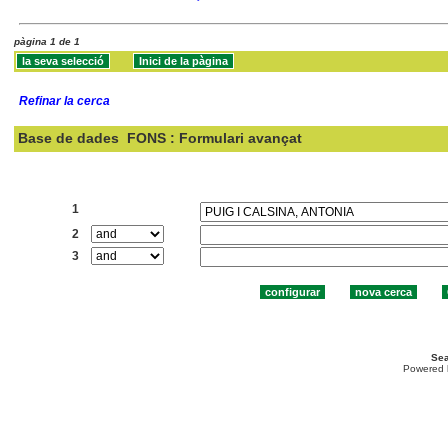
pàgina 1 de 1
Refinar la cerca
Base de dades
FONS : Formulari avançat
Cercar:
1
2
3
Sea
Powered