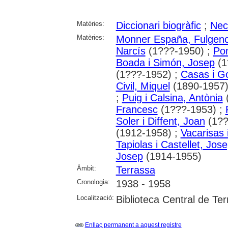
Matèries:
Diccionari biogràfic
;
Nec
Matèries:
Monner España, Fulgenc
Narcís
(1???-1950) ;
Pon
Boada i Simón, Josep
(1
(1???-1952) ;
Casas i Go
Civil, Miquel
(1890-1957)
;
Puig i Calsina, Antònia
(
Francesc
(1???-1953) ;
Soler i Diffent, Joan
(1??
(1912-1958) ;
Vacarisas 
Tapiolas i Castellet, Jos
Josep
(1914-1955)
Àmbit:
Terrassa
Cronologia:
1938 - 1958
Localització:
Biblioteca Central de Te
Enllaç permanent a aquest registre