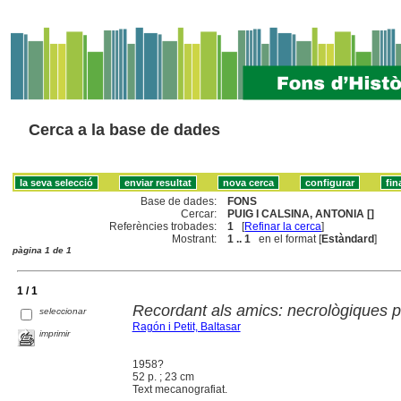
Cerca a la base de dades
Base de dades:
FONS
Cercar:
PUIG I CALSINA, ANTONIA []
Referències trobades:
1
[
Refinar la cerca
]
Mostrant:
1 .. 1
en el format [
Estàndard
]
pàgina 1 de 1
1 / 1
Recordant als amics: necrològiques p
seleccionar
Ragón i Petit, Baltasar
imprimir
1958?
52 p. ; 23 cm
Text mecanografiat.