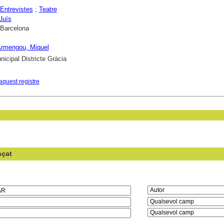
Entrevistes
;
Teatre
luís
 Barcelona
Armengou, Miquel
nicipal Districte Gràcia
aquest registre
nçat
en el camp: