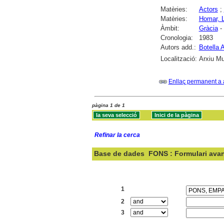
Matèries:
Actors
;
Matèries:
Homar, L
Àmbit:
Gràcia
-
Cronologia:
1983
Autors add.:
Botella 
Localització:
Arxiu Mu
Enllaç permanent a 
pàgina 1 de 1
Refinar la cerca
Base de dades
FONS : Formulari ava
Cercar:
1
2
3