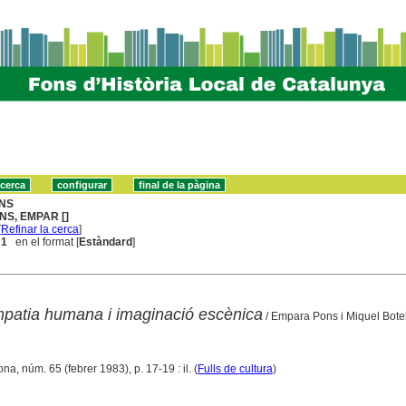
NS
NS, EMPAR []
[
Refinar la cerca
]
 1
en el format [
Estàndard
]
mpatia humana i imaginació escènica
/ Empara Pons i Miquel Bote
ona, núm. 65 (febrer 1983), p. 17-19 : il. (
Fulls de cultura
)