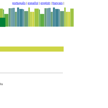
português
|
español
|
english
|
français
|
lla