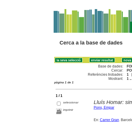
Cerca a la base de dades
Base de dades:
FO
Cercar:
PO
Referències trobades:
1
Mostrant:
1 ..
pàgina 1 de 1
1 / 1
Lluís Homar: si
seleccionar
Pons, Empar
imprimir
En:
Carrer Gran
. Barcel