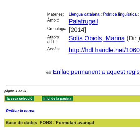
Matèries:
Llengua catalana
;
Política lingüística
Àmbit:
Palafrugell
Cronologia:
[2014]
Autors
Solís Obiols, Marina
(Dir.
add.:
Accés:
http://hdl.handle.net/106
Enllaç permanent a aquest regis
pàgina 1 de 11
Refinar la cerca
Base de dades
FONS : Formulari avançat
Cercar: