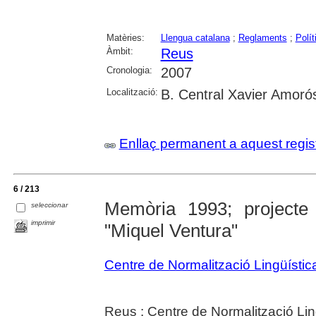
Matèries:
Llengua catalana
;
Reglaments
;
Polít
Àmbit:
Reus
Cronologia:
2007
Localització:
B. Central Xavier Amoró
Enllaç permanent a aquest regis
6 / 213
Memòria 1993; project
seleccionar
imprimir
"Miquel Ventura"
Centre de Normalització Lingüísti
Reus : Centre de Normalització Lin