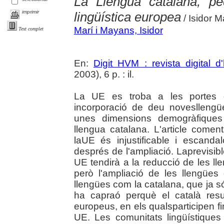
La Llengua catalana, pe
imprimir
lingüística europea
/ Isidor M
Marí i Mayans, Isidor
Text complet
En:
Digit HVM : revista digital d
2003), 6 p. : il.
La UE es troba a les portes d
incorporació de deu novesllengü
unes dimensions demogràfiques i 
llengua catalana. L'article comen
laUE és injustificable i escand
després de l'ampliació. Laprevisibl
UE tendirà a la reducció de les lle
però l'ampliació de les llengües 
llengües com la catalana, que ja són
ha capraó perquè el català resul
europeus, en els qualsparticipen fi
UE. Les comunitats lingüístique