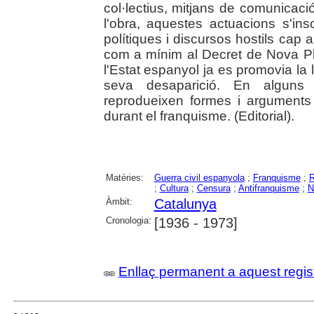
col·lectius, mitjans de comunicació
l'obra, aquestes actuacions s'in
polítiques i discursos hostils cap
com a mínim al Decret de Nova P
l'Estat espanyol ja es promovia la lim
seva desaparició. En alguns 
reprodueixen formes i arguments 
durant el franquisme. (Editorial).
Matèries:
Guerra civil espanyola
;
Franquisme
;
R
;
Cultura
;
Censura
;
Antifranquisme
;
N
Àmbit:
Catalunya
Cronologia:
[1936 - 1973]
Enllaç permanent a aquest regis