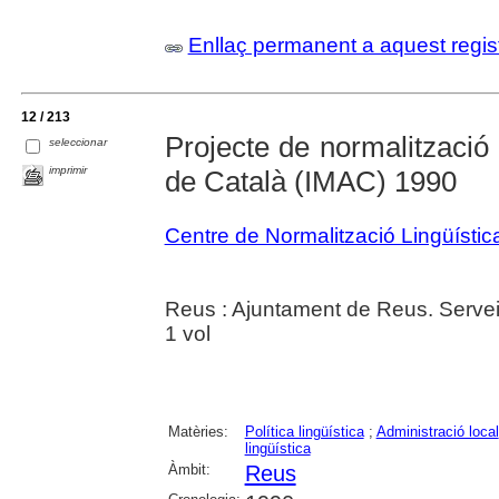
Enllaç permanent a aquest regis
12 / 213
Projecte de normalització 
seleccionar
imprimir
de Català (IMAC) 1990
Centre de Normalització Lingüísti
Reus : Ajuntament de Reus. Serve
1 vol
Matèries:
Política lingüística
;
Administració local
lingüística
Àmbit:
Reus