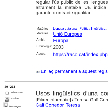
regular l'ús públic de les llengüe
altrament la mateixa UE indica
garanteix untracte igualitar.
Matèries:
Llengua catalana
;
Política lingüística
Matèries:
Unió Europea
Àmbit:
Europa
Cronologia:
2003
Accés:
https://raco.cat/index.ph
Enllaç permanent a aquest regis
20 / 213
Usos lingüístics d'una co
seleccionar
imprimir
[Fitxer informàtic]
/ Teresa Galí Corr
Galí Corredor, Teresa
Text complet