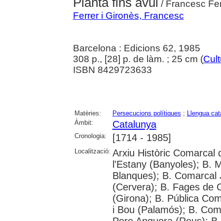
Planta fins avui
/ Francesc Fer
Ferrer i Gironès, Francesc
Barcelona : Edicions 62, 1985
308 p., [28] p. de làm. ; 25 cm (
Cul
ISBN 8429723633
Matèries:
Persecucions polítiques
;
Llengua cat
Àmbit:
Catalunya
Cronologia:
[1714 - 1985]
Localització:
Arxiu Històric Comarcal 
l'Estany (Banyoles); B. 
Blanques); B. Comarcal 
(Cervera); B. Fages de C
(Girona); B. Pública Com
i Bou (Palamós); B. Com
Pere Anguera (Reus); B.