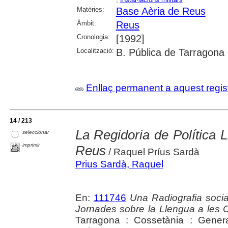
Matèries:
Base Aèria de Reus
Àmbit:
Reus
Cronologia:
[1992]
Localització:
B. Pública de Tarragona
Enllaç permanent a aquest regis
14 / 213
La Regidoria de Política L
seleccionar
imprimir
Reus
/ Raquel Príus Sardà
Prius Sardà, Raquel
En:
111746
Una Radiografia socia
Jornades sobre la Llengua a les
Tarragona : Cossetània : Gener