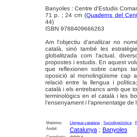
Banyoles : Centre d'Estudis Coma
71 p. ; 24 cm (
Quaderns del Cent
44)
ISBN 9788409666263
Am l'objectiu d'analitzar no nom
català, sinó també les estratèg
globalitzada com l'actual, dive
propostes i estudis. En aquest vol
que reflexionen sobre camps ta
oposició al monolingüisme cap al
relació entre la llengua i polític
català i els entrebancs amb que t
terminològics en el català i les b
l'ensenyament i l'aprenentatge de l
Matèries:
Llengua catalana
;
Sociolingüística
;
P
Àmbit:
Catalunya
;
Banyoles
Cronologia: