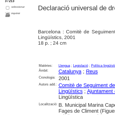
3 / 213
Declaració universal de dre
seleccionar
imprimir
Barcelona : Comitè de Seguiment
Lingüístics, 2001
18 p. ; 24 cm
Matèries:
Llengua
;
Legislació
;
Política lingüíst
Àmbit:
Catalunya
;
Reus
Cronologia:
2001
Autors add.:
Comitè de Seguiment de 
Lingüístics
;
Ajuntament
Lingüística
Localització:
B. Municipal Marina Capd
Fages de Climent (Figuer