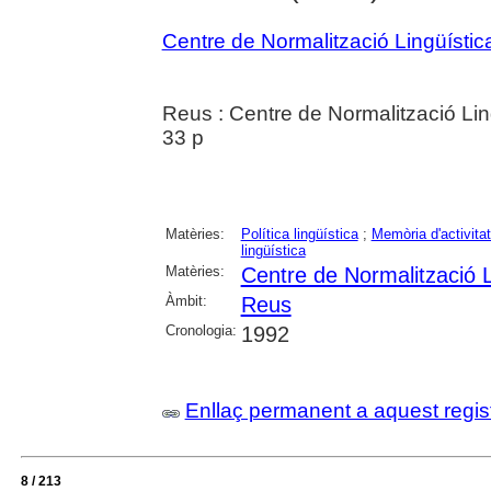
Centre de Normalització Lingüísti
Reus : Centre de Normalització Lin
33 p
Matèries:
Política lingüística
;
Memòria d'activita
lingüística
Matèries:
Centre de Normalització 
Àmbit:
Reus
Cronologia:
1992
Enllaç permanent a aquest regis
8 / 213