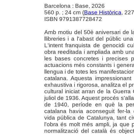
Barcelona : Base, 2026
560 p. ; 24 cm (
Base Històrica
, 22
ISBN 9791387728472
Amb motiu del 50è aniversari de la
llibreries i a l'abast del públic 
L'intent franquista de genocidi c
obra reeditada i ampliada amb un
les bases concretes i precises 
actuacions més constants i general
llengua i de totes les manifestacio
catalana. Aquesta impressionan
exhaustiva i rigorosa, analitza el p
cultural iniciat arran de la Guerra
juliol de 1936. Aquest procés s'all
de 1940, període en què la pers
catalana havia aconseguit fer-la
vida pública de Catalunya, tant ci
l'obra és molt més ampli, ja que 
normalització del català és objec