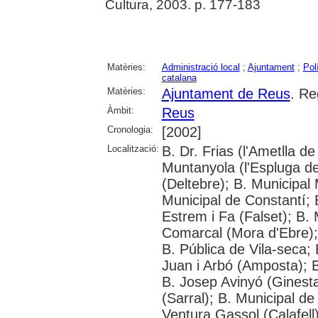
Cultura, 2003. p. 177-183
Matèries:
Administració local
;
Ajuntament
;
Polí
catalana
Matèries:
Ajuntament de Reus
. Re
Àmbit:
Reus
Cronologia:
[2002]
Localització:
B. Dr. Frias (l'Ametlla
Muntanyola (l'Espluga de 
(Deltebre); B. Municipal 
Municipal de Constantí; 
Estrem i Fa (Falset); B. 
Comarcal (Mora d'Ebre); 
B. Pública de Vila-seca; 
Juan i Arbó (Amposta); B
B. Josep Avinyó (Ginest
(Sarral); B. Municipal d
Ventura Gassol (Calafell)