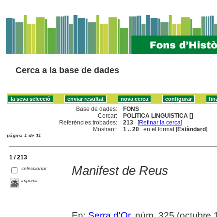
Cerca a la base de dades
Base de dades:
FONS
Cercar:
POLITICA LINGUISTICA []
Referències trobades:
213
[
Refinar la cerca
]
Mostrant:
1 .. 20
en el format [
Estàndard
]
pàgina 1 de 11
1 / 213
Manifest de Reus
seleccionar
imprimir
En:
Serra d'Or
, núm. 325 (octubre 