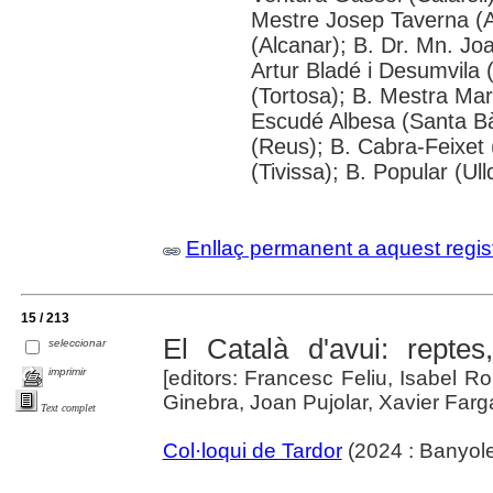
Mestre Josep Taverna (Alf
(Alcanar); B. Dr. Mn. J
Artur Bladé i Desumvila (
(Tortosa); B. Mestra Mar
Escudé Albesa (Santa Bà
(Reus); B. Cabra-Feixet 
(Tivissa); B. Popular (Ul
Enllaç permanent a aquest regis
15 / 213
El Català d'avui: reptes,
seleccionar
imprimir
[editors: Francesc Feliu, Isabel R
Ginebra, Joan Pujolar, Xavier Far
Text complet
Col·loqui de Tardor
(2024 : Banyole