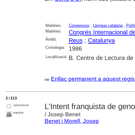
Matèries:
Congressos
;
Llengua catalana
;
Polít
Matèries:
Congrés Internacional d
Àmbit:
Reus
;
Catalunya
Cronologia:
1986
Localització:
B. Centre de Lectura de
Enllaç permanent a aquest regis
2 / 213
L'Intent franquista de geno
seleccionar
imprimir
/ Josep Benet
Benet i Morell, Josep