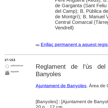
de Garganta (Sant Feliu 
del Camp); B. Pública de
de Montgrí); B. Manuel V
Central Comarcal (Tàrreg
Vendrell)
Enllaç permanent a aquest regis
17 / 213
Reglament de l'ús del
seleccionar
imprimir
Banyoles
Ajuntament de Banyoles
. Àrea de 
[Banyoles] : [Ajuntament de Banyol
20 p. ; 12 cm