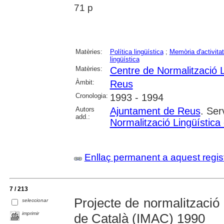
71 p
Matèries:
Política lingüística
;
Memòria d'activita
lingüística
Matèries:
Centre de Normalització 
Àmbit:
Reus
Cronologia:
1993 - 1994
Autors
Ajuntament de Reus
. Ser
add.:
Normalització Lingüística
Enllaç permanent a aquest regis
7 / 213
Projecte de normalització 
seleccionar
imprimir
de Català (IMAC) 1990