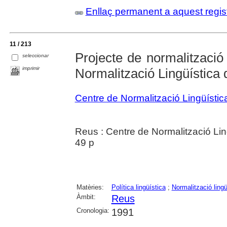
Enllaç permanent a aquest regis
11 / 213
Projecte de normalització 
seleccionar
imprimir
Normalització Lingüística
Centre de Normalització Lingüísti
Reus : Centre de Normalització Lin
49 p
Matèries:
Política lingüística
;
Normalització lingü
Àmbit:
Reus
Cronologia:
1991