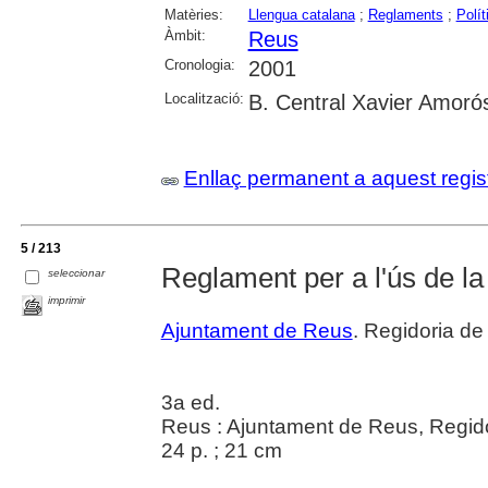
Matèries:
Llengua catalana
;
Reglaments
;
Polít
Àmbit:
Reus
Cronologia:
2001
Localització:
B. Central Xavier Amoró
Enllaç permanent a aquest regis
5 / 213
Reglament per a l'ús de la
seleccionar
imprimir
Ajuntament de Reus
. Regidoria de 
3a ed.
Reus : Ajuntament de Reus, Regidor
24 p. ; 21 cm