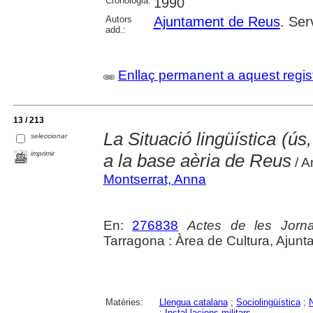
Cronologia:
1990
Autors
Ajuntament de Reus
. Ser
add.:
Enllaç permanent a aquest regis
13 / 213
La Situació lingüística (ús
seleccionar
imprimir
a la base aèria de Reus
/ A
Montserrat, Anna
En:
276838
Actes de les Jorn
Tarragona : Àrea de Cultura, Ajunt
Matèries:
Llengua catalana
;
Sociolingüística
;
N
;
Instal·lacions militars