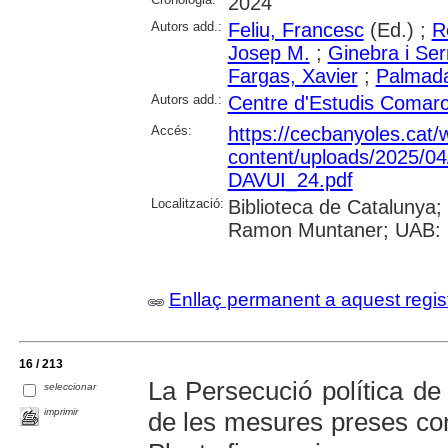
2024
Autors add.:
Feliu, Francesc
(Ed.) ;
R
Josep M.
;
Ginebra i Ser
Fargas, Xavier
;
Palmada
Autors add.:
Centre d'Estudis Comarc
Accés:
https://cecbanyoles.cat/
content/uploads/2025/
DAVUI_24.pdf
Localització:
Biblioteca de Catalunya; 
Ramon Muntaner; UAB: S
Enllaç permanent a aquest regis
16 / 213
La Persecució política de 
seleccionar
imprimir
de les mesures preses con