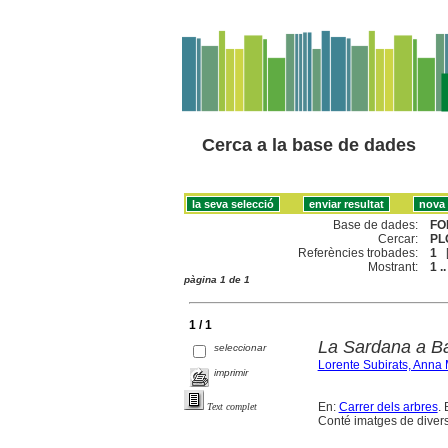
Cerca a la base de dades
Base de dades:
FO
Cercar:
PL
Referències trobades:
1
Mostrant:
1 ..
pàgina 1 de 1
1 / 1
La Sardana a B
seleccionar
Lorente Subirats, Anna 
imprimir
En:
Carrer dels arbres
.
Text complet
Conté imatges de divers