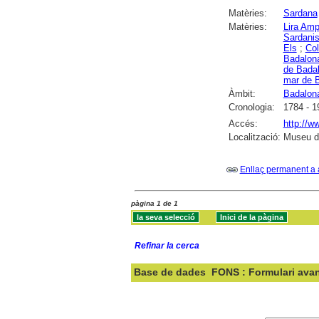
Matèries:
Sardana
Matèries:
Lira Amp
Sardani
Els
;
Col
Badalon
de Bada
mar de 
Àmbit:
Badalon
Cronologia:
1784 - 1
Accés:
http://w
Localització:
Museu d
Enllaç permanent a 
pàgina 1 de 1
Refinar la cerca
Base de dades
FONS : Formulari ava
Cercar: