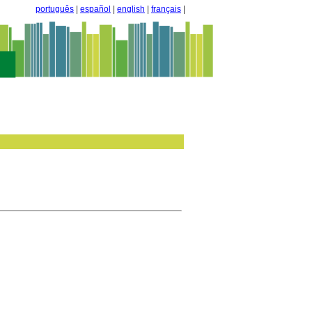
português
|
español
|
english
|
français
|