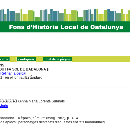
NS
OU I FA SOL DE BADALONA []
[
Refinar la cerca
]
 1
en el format [
Estàndard
]
adalona
/ Anna Maria Lorente Subirats
Maria
 Badalona. 1a època, núm. 25 (maig 1982), p. 3-14
os aplecs i personatges destacats d'aquestes entitats badalonines.