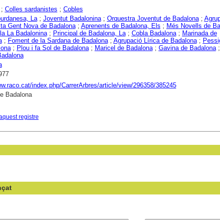
;
Colles sardanistes
;
Cobles
urdanesa, La
;
Joventut Badalonina
;
Orquestra Joventut de Badalona
;
Agrup
sta Gent Nova de Badalona
;
Aprenents de Badalona, Els
;
Més Novells de Ba
la La Badalonina
;
Principal de Badalona, La
;
Cobla Badalona
;
Marinada de
a
;
Foment de la Sardana de Badalona
;
Agrupació Lírica de Badalona
;
Pessi
lona
;
Plou i fa Sol de Badalona
;
Maricel de Badalona
;
Gavina de Badalona
Badalona
a
977
ww.raco.cat/index.php/CarrerArbres/article/view/296358/385245
e Badalona
aquest registre
nçat
en el camp: