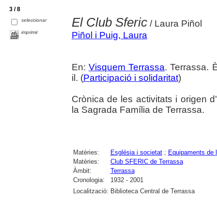
3 / 8
El Club Sferic
seleccionar
/ Laura Piñol
imprimir
Piñol i Puig, Laura
En:
Visquem Terrassa
. Terrassa. 
il. (
Participació i solidaritat
)
Crònica de les activitats i origen 
la Sagrada Família de Terrassa.
Matèries:
Església i societat
;
Equipaments de l
Matèries:
Club SFERIC de Terrassa
Àmbit:
Terrassa
Cronologia:
1932 - 2001
Localització:
Biblioteca Central de Terrassa