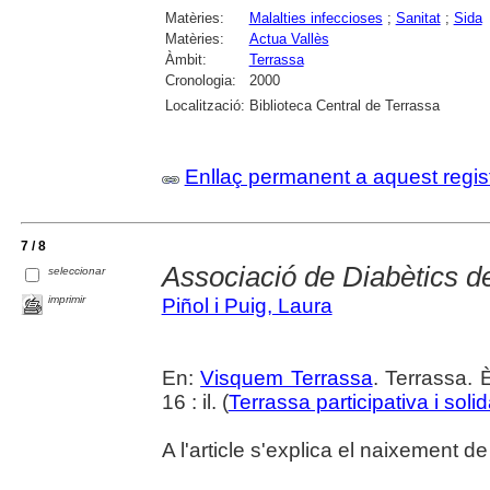
Matèries:
Malalties infeccioses
;
Sanitat
;
Sida
Matèries:
Actua Vallès
Àmbit:
Terrassa
Cronologia:
2000
Localització:
Biblioteca Central de Terrassa
Enllaç permanent a aquest regis
7 / 8
Associació de Diabètics d
seleccionar
imprimir
Piñol i Puig, Laura
En:
Visquem Terrassa
. Terrassa. 
16 : il. (
Terrassa participativa i solid
A l'article s'explica el naixement d