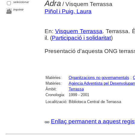
Adra
seleccionar
/ Visquem Terrassa
imprimir
Piñol i Puig, Laura
En:
Visquem Terrassa
. Terrassa. 
il. (
Participació i solidaritat
)
Presentació d'aquesta ONG terras
Matèries:
Organitzacions no governamentals
;
C
Matèries:
Agència Adventista pel Desenvolupam
Àmbit:
Terrassa
Cronologia:
1999 - 2001
Localització:
Biblioteca Central de Terrassa
Enllaç permanent a aquest regis