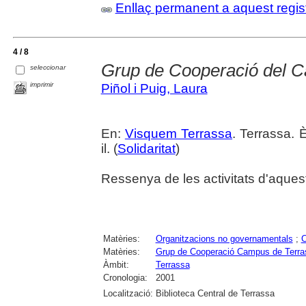
Enllaç permanent a aquest regis
4 / 8
Grup de Cooperació del 
seleccionar
imprimir
Piñol i Puig, Laura
En:
Visquem Terrassa
. Terrassa. 
il. (
Solidaritat
)
Ressenya de les activitats d'aquest 
Matèries:
Organitzacions no governamentals
;
C
Matèries:
Grup de Cooperació Campus de Terra
Àmbit:
Terrassa
Cronologia:
2001
Localització:
Biblioteca Central de Terrassa