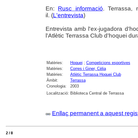
En:
Rusc informació
. Terrassa,
il. (
L'entrevista
)
Entrevista amb l'ex-jugadora d'ho
l'Atlètic Terrassa Club d'hoquei dur
Matèries:
Hoquei
;
Competicions esportives
Matèries:
Corres i Giner, Cèlia
Matèries:
Atlètic Terrassa Hoquei Club
Àmbit:
Terrassa
Cronologia:
2003
Localització:
Biblioteca Central de Terrassa
Enllaç permanent a aquest regis
2 / 8