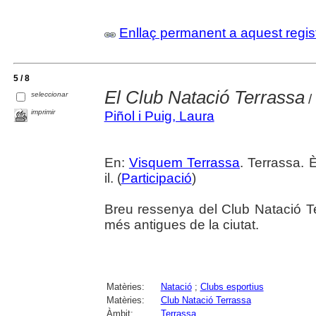
Enllaç permanent a aquest regis
5 / 8
El Club Natació Terrassa
seleccionar
/
imprimir
Piñol i Puig, Laura
En:
Visquem Terrassa
. Terrassa. 
il. (
Participació
)
Breu ressenya del Club Natació Te
més antigues de la ciutat.
Matèries:
Natació
;
Clubs esportius
Matèries:
Club Natació Terrassa
Àmbit:
Terrassa