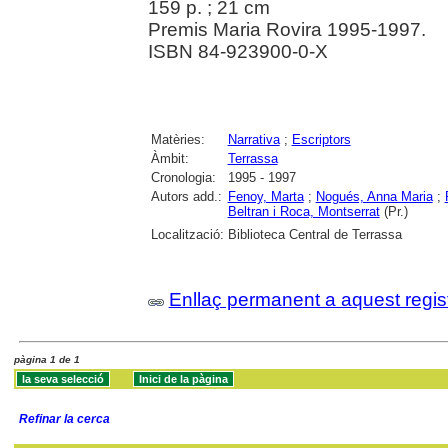
159 p. ; 21 cm
Premis Maria Rovira 1995-1997.
ISBN 84-923900-0-X
Matèries:
Narrativa
;
Escriptors
Àmbit:
Terrassa
Cronologia:
1995 - 1997
Autors add.:
Fenoy, Marta
;
Nogués, Anna Maria
;
Beltran i Roca, Montserrat
(Pr.)
Localització:
Biblioteca Central de Terrassa
Enllaç permanent a aquest regis
pàgina 1 de 1
Refinar la cerca