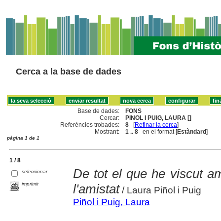
Cerca a la base de dades
Base de dades:
FONS
Cercar:
PINOL I PUIG, LAURA []
Referències trobades:
8
[
Refinar la cerca
]
Mostrant:
1 .. 8
en el format [
Estàndard
]
pàgina 1 de 1
1 / 8
De tot el que he viscut 
seleccionar
imprimir
l'amistat
/ Laura Piñol i Puig
Piñol i Puig, Laura