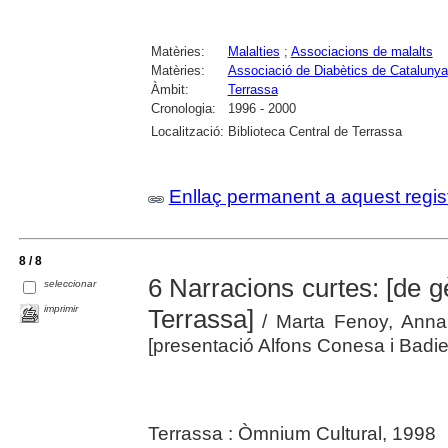
Matèries:
Malalties
;
Associacions de malalts
Matèries:
Associació de Diabètics de Catalunya
Àmbit:
Terrassa
Cronologia:
1996 - 2000
Localització:
Biblioteca Central de Terrassa
Enllaç permanent a aquest regis
8 / 8
6 Narracions curtes: [de 
seleccionar
imprimir
Terrassa]
/ Marta Fenoy, Anna M
[presentació Alfons Conesa i Badiel
Terrassa : Òmnium Cultural, 1998