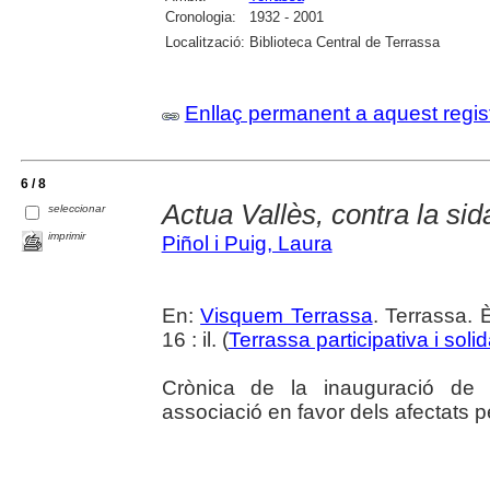
Cronologia:
1932 - 2001
Localització:
Biblioteca Central de Terrassa
Enllaç permanent a aquest regis
6 / 8
Actua Vallès, contra la sid
seleccionar
imprimir
Piñol i Puig, Laura
En:
Visquem Terrassa
. Terrassa. 
16 : il. (
Terrassa participativa i solid
Crònica de la inauguració de 
associació en favor dels afectats pe