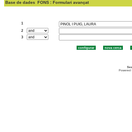
Base de dades
FONS : Formulari avançat
Cercar:
1
2
3
Sea
Powered