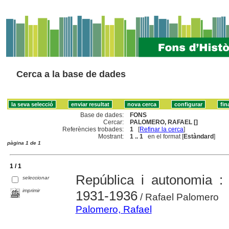
Cerca a la base de dades
Base de dades:
FONS
Cercar:
PALOMERO, RAFAEL []
Referències trobades:
1
[
Refinar la cerca
]
Mostrant:
1 .. 1
en el format [
Estàndard
]
pàgina 1 de 1
1 / 1
República i autonomia : 
seleccionar
imprimir
1931-1936
/ Rafael Palomero
Palomero, Rafael