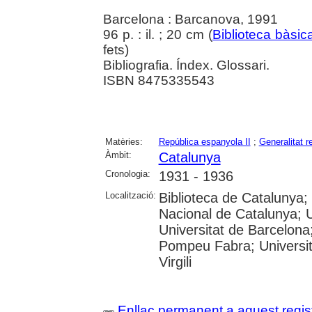
Barcelona : Barcanova, 1991
96 p. : il. ; 20 cm (
Biblioteca bàsic
fets)
Bibliografia. Índex. Glossari.
ISBN 8475335543
Matèries:
República espanyola II
;
Generalitat r
Àmbit:
Catalunya
Cronologia:
1931 - 1936
Localització:
Biblioteca de Catalunya;
Nacional de Catalunya; 
Universitat de Barcelona;
Pompeu Fabra; Universita
Virgili
Enllaç permanent a aquest regis