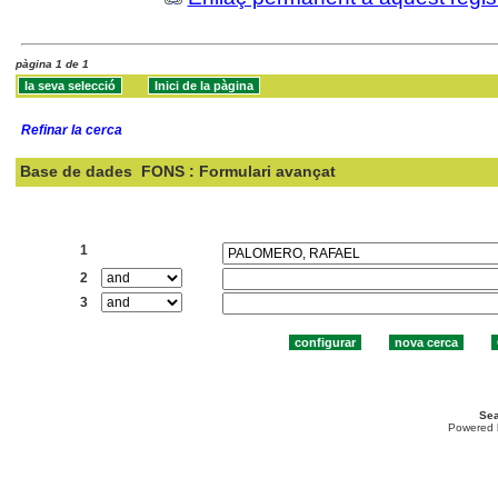
pàgina 1 de 1
Refinar la cerca
Base de dades
FONS : Formulari avançat
Cercar:
1
2
3
Sea
Powered