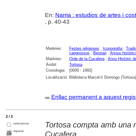
En:
Narria : estudios de artes i c
, p. 40-43
Matèries:
Festes religioses
;
Iconografia
;
Tradi
capgrossos
;
Bestiari
;
Arxius històric
Matèries:
Orde de la Cucafera
;
Arxiu Històric d
Àmbit:
Tortosa
Cronologia:
[0000 - 1992]
Localització:
Biblioteca Marcel·lí Domingo (Tortosa
Enllaç permanent a aquest regis
2 / 3
Tortosa compta amb una no
seleccionar
imprimir
Cucafera