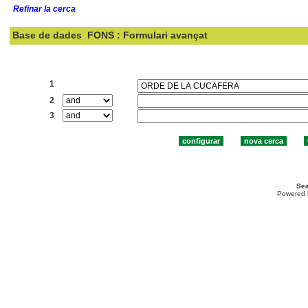
Refinar la cerca
Base de dades
FONS : Formulari avançat
Cercar:
1
2
3
Sea
Powered