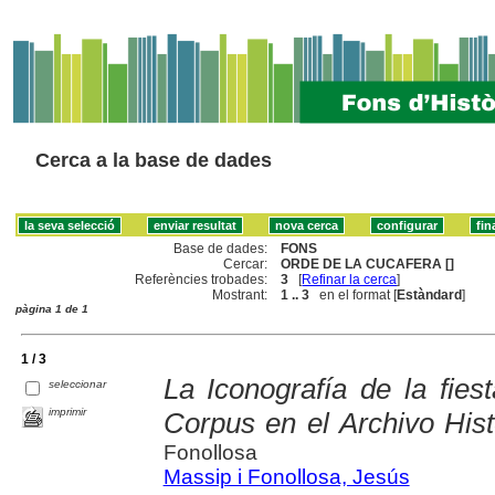
Cerca a la base de dades
Base de dades:
FONS
Cercar:
ORDE DE LA CUCAFERA []
Referències trobades:
3
[
Refinar la cerca
]
Mostrant:
1 .. 3
en el format [
Estàndard
]
pàgina 1 de 1
1 / 3
La Iconografía de la fies
seleccionar
imprimir
Corpus en el Archivo Hist
Fonollosa
Massip i Fonollosa, Jesús