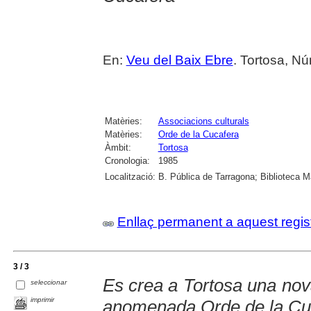
En:
Veu del Baix Ebre
. Tortosa, Nú
Matèries:
Associacions culturals
Matèries:
Orde de la Cucafera
Àmbit:
Tortosa
Cronologia:
1985
Localització:
B. Pública de Tarragona; Biblioteca M
Enllaç permanent a aquest regis
3 / 3
Es crea a Tortosa una nova
seleccionar
imprimir
anomenada Orde de la Cu