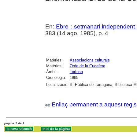
En:
Ebre : setmanari independent 
383 (14 ago. 1985), p. 4
Matèries:
Associacions culturals
Matèries:
Orde de la Cucafera
Àmbit:
Tortosa
Cronologia:
1985
Localització:
B. Pública de Tarragona; Biblioteca M
Enllaç permanent a aquest regis
pàgina 1 de 1