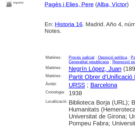
imprimir
Pagès i Elies, Pere
(
Alba, Víctor
)
En:
Historia 16
. Madrid. Año 4, núm.
Notes.
Matèries:
Procés judicial
;
Oposició política
;
Pa
Generalitat republicana
;
Repressió pol
Matèries:
Negrín López, Juan
(189
Matèries:
Partit Obrer d'Unificaci
Àmbit:
URSS
;
Barcelona
Cronologia:
1938
Localització:
Biblioteca Borja (URL); 
Humanitats (Hemeroteca)
Universitat de Girona; Un
Pompeu Fabra; Universitat