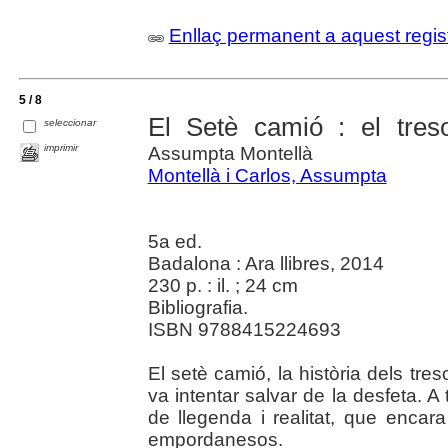
Enllaç permanent a aquest regis
5 / 8
El Setè camió : el tres
seleccionar
imprimir
Assumpta Montellà
Montellà i Carlos, Assumpta
5a ed.
Badalona : Ara llibres, 2014
230 p. : il. ; 24 cm
Bibliografia.
ISBN 9788415224693
El setè camió, la història dels tr
va intentar salvar de la desfeta. A
de llegenda i realitat, que encar
empordanesos.