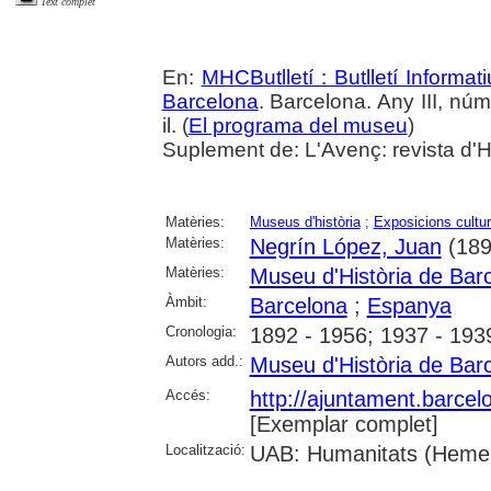
Text complet
En:
MHCButlletí : Butlletí Informat
Barcelona
. Barcelona. Any III, nú
il. (
El programa del museu
)
Suplement de: L'Avenç: revista d'Hi
Matèries:
Museus d'història
;
Exposicions cultur
Matèries:
Negrín López, Juan
(189
Matèries:
Museu d'Història de Bar
Àmbit:
Barcelona
;
Espanya
Cronologia:
1892 - 1956; 1937 - 193
Autors add.:
Museu d'Història de Bar
Accés:
http://ajuntament.barcelo
[Exemplar complet]
Localització:
UAB: Humanitats (Hemer