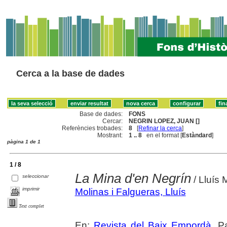
Cerca a la base de dades
Base de dades:
FONS
Cercar:
NEGRIN LOPEZ, JUAN []
Referències trobades:
8
[
Refinar la cerca
]
Mostrant:
1 .. 8
en el format [
Estàndard
]
pàgina 1 de 1
1 / 8
La Mina d'en Negrín
seleccionar
/ Lluís 
imprimir
Molinas i Falgueras, Lluís
Text complet
En:
Revista del Baix Empordà
. P