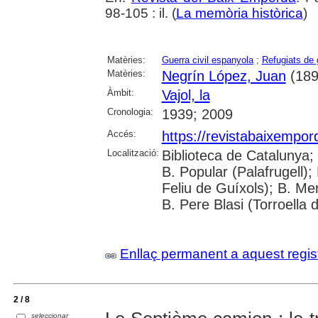
98-105 : il. (
La memòria històrica
)
Matèries:
Guerra civil espanyola
;
Refugiats de 
Matèries:
Negrín López, Juan
(189
Àmbit:
Vajol, la
Cronologia:
1939; 2009
Accés:
https://revistabaixempo
Localització:
Biblioteca de Catalunya;
B. Popular (Palafrugell);
Feliu de Guíxols); B. Me
B. Pere Blasi (Torroella 
Enllaç permanent a aquest regis
2 / 8
seleccionar