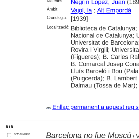
Matèries:
Negrín López, Juan
(189
Àmbit:
Vajol, la
;
Alt Empordà
Cronologia:
[1939]
Localització:
Biblioteca de Catalunya;
Nacional de Catalunya; 
Universitat de Barcelona;
Rovira i Virgili; Univers
(Figueres); B. Carles Rah
B. Comarcal Josep Conang
Lluís Barceló i Bou (Pa
(Puigcerdà); B. Lambert M
Dalmau (Tossa de Mar); 
Enllaç permanent a aquest regis
8 / 8
Barcelona no fue Moscú
seleccionar
/ V