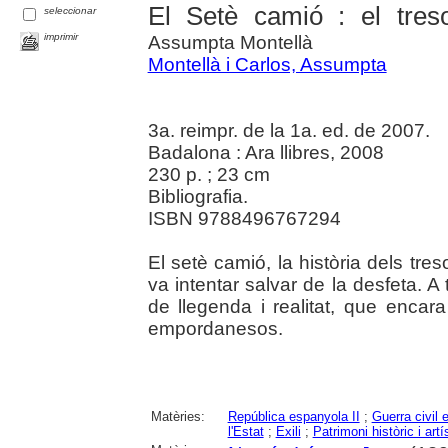
El Setè camió : el tres
seleccionar
imprimir
Assumpta Montellà
Montellà i Carlos, Assumpta
3a. reimpr. de la 1a. ed. de 2007.
Badalona : Ara llibres, 2008
230 p. ; 23 cm
Bibliografia.
ISBN 9788496767294
El setè camió, la història dels tr
va intentar salvar de la desfeta. A
de llegenda i realitat, que encar
empordanesos.
Matèries:
República espanyola II
;
Guerra civil 
l'Estat
;
Exili
;
Patrimoni històric i artí