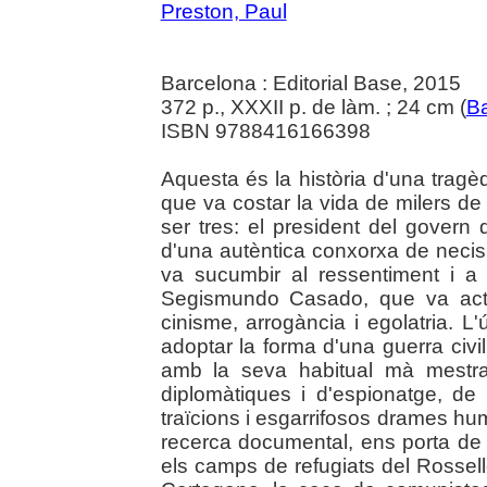
Preston, Paul
Barcelona : Editorial Base, 2015
372 p., XXXII p. de làm. ; 24 cm (
Ba
ISBN 9788416166398
Aquesta és la història d'una tragè
que va costar la vida de milers d
ser tres: el president del govern
d'una autèntica conxorxa de necis;
va sucumbir al ressentiment i a 
Segismundo Casado, que va actu
cinisme, arrogància i egolatria. 
adoptar la forma d'una guerra civil
amb la seva habitual mà mestra,
diplomàtiques i d'espionatge, de 
traïcions i esgarrifosos drames hu
recerca documental, ens porta de 
els camps de refugiats del Rossell