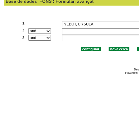
Base de dades
FONS : Formulari avançat
Cercar:
1
2
3
Sea
Powered