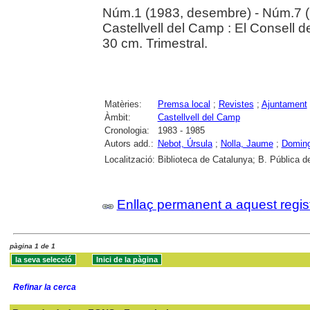
Núm.1 (1983, desembre) - Núm.7 (
Castellvell del Camp : El Consell
30 cm. Trimestral.
Matèries:
Premsa local
;
Revistes
;
Ajuntament
Àmbit:
Castellvell del Camp
Cronologia:
1983 - 1985
Autors add.:
Nebot, Úrsula
;
Nolla, Jaume
;
Doming
Localització:
Biblioteca de Catalunya; B. Pública d
Enllaç permanent a aquest regis
pàgina 1 de 1
Refinar la cerca