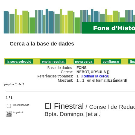
Cerca a la base de dades
Base de dades:
FONS
Cercar:
NEBOT, URSULA []
Referències trobades:
1
[
Refinar la cerca
]
Mostrant:
1 .. 1
en el format [
Estàndard
]
pàgina 1 de 1
1 / 1
El Finestral
seleccionar
/ Consell de Redac
imprimir
Bpta. Domingo, [et al.]