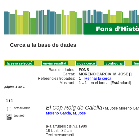
Cerca a la base de dades
Base de dades:
FONS
Cercar:
MORENO GARCIA, M. JOSE []
Referències trobades:
1
[
Refinar la cerca
]
Mostrant:
1 .. 1
en el format [
Estàndard
]
pàgina 1 de 1
1 / 1
El Cap Roig de Calella
seleccionar
/ M. José Moreno Gar
Moreno García, M. José
imprimir
[Palafrugell] : [s.n.], 1989
19 f. : il. ; 32 cm
Text mecanoscrit.