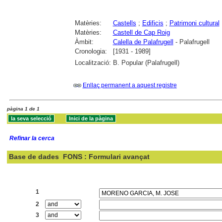
Matèries:
Castells
;
Edificis
;
Patrimoni cultural
Matèries:
Castell de Cap Roig
Àmbit:
Calella de Palafrugell
- Palafrugell
Cronologia:
[1931 - 1989]
Localització:
B. Popular (Palafrugell)
Enllaç permanent a aquest registre
pàgina 1 de 1
Refinar la cerca
Base de dades
FONS : Formulari avançat
Cercar:
1
2
3