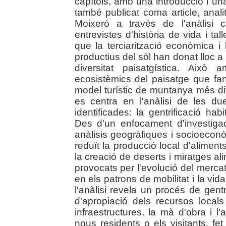
capítols, amb una introducció i una
també publicat coma article, anali
Moixeró a través de l'anàlisi ca
entrevistes d'història de vida i tal
que la terciarització econòmica i 
productius del sòl han donat lloc a
diversitat paisatgística. Això
ecosistèmics del paisatge que fan
model turístic de muntanya més dive
es centra en l'anàlisi de les dues
identificades: la gentrificació habi
Des d'un enfocament d'investigac
anàlisis geogràfiques i socioecon
reduït la producció local d'aliment
la creació de deserts i miratges a
provocats per l'evolució del mercat
en els patrons de mobilitat i la vid
l'anàlisi revela un procés de gentr
d'apropiació dels recursos locals
infraestructures, la mà d'obra i l
nous residents o els visitants, fe