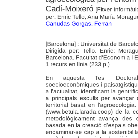
Cadí-Moixeró
[Fitxer informàti
per: Enric Tello, Ana María Moragu
Canudas Gorgas, Ferran
[Barcelona] : Universitat de Barce
Dirigida per: Tello, Enric; Mora
Barcelona. Facultat d'Economia i
1 recurs en línia (233 p.)
En aquesta Tesi Doctoral 
soecioeconòmiques i paisatgístiqu
a l'actualitat, identificant la gentri
a principals esculls per avançar
territorial basat en l'agroecologia
(www.betula.larada.coop) de la coo
metodològicament avança des de 
basada en la creació d'espais ober
encaminar-se cap a la sostenibilitat