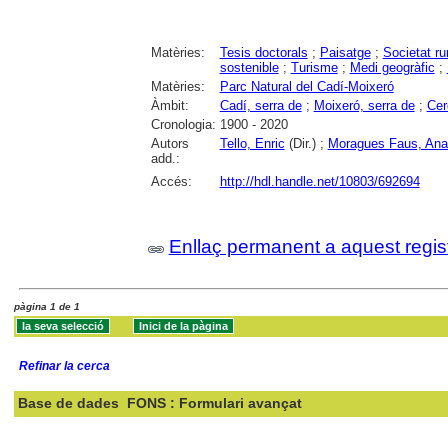
Matèries:
Tesis doctorals
;
Paisatge
;
Societat ru
sostenible
;
Turisme
;
Medi geogràfic
;
Matèries:
Parc Natural del Cadí-Moixeró
Àmbit:
Cadí, serra de
;
Moixeró, serra de
;
Cer
Cronologia:
1900 - 2020
Autors
Tello, Enric
(Dir.) ;
Moragues Faus, Ana
add.:
Accés:
http://hdl.handle.net/10803/692694
Enllaç permanent a aquest regis
pàgina 1 de 1
Refinar la cerca
Base de dades
FONS : Formulari avançat