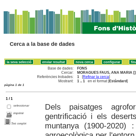
Cerca a la base de dades
Base de dades:
FONS
Cercar:
MORAGUES FAUS, ANA MARIA []
Referències trobades:
1
[
Refinar la cerca
]
Mostrant:
1 .. 1
en el format [
Estàndard
]
pàgina 1 de 1
1 / 1
Dels paisatges agrof
seleccionar
imprimir
gentrificació i els deser
muntanya (1900-2020) :
Text complet
agroecològica per l'entorn