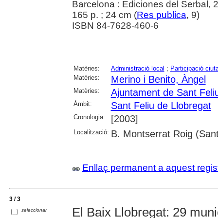
Barcelona : Ediciones del Serbal, 
165 p. ; 24 cm (
Res publica
, 9)
ISBN 84-7628-460-6
Matèries:
Administració local
;
Participació ciu
Matèries:
Merino i Benito, Àngel
Matèries:
Ajuntament de Sant Feli
Àmbit:
Sant Feliu de Llobregat
Cronologia:
[2003]
Localització:
B. Montserrat Roig (Sant
Enllaç permanent a aquest regis
3 / 3
El Baix Llobregat: 29 munic
seleccionar