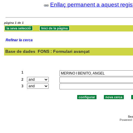
Enllaç permanent a aquest regis
pàgina 1 de 1
Refinar la cerca
Base de dades
FONS : Formulari avançat
Cercar:
1
2
3
Sea
Powered