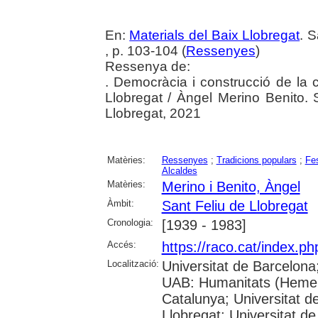
En:
Materials del Baix Llobregat
. 
, p. 103-104 (
Ressenyes
)
Ressenya de:
. Democràcia i construcció de la c
Llobregat / Àngel Merino Benito. 
Llobregat, 2021
Matèries:
Ressenyes
;
Tradicions populars
;
Fe
Alcaldes
Matèries:
Merino i Benito, Àngel
Àmbit:
Sant Feliu de Llobregat
Cronologia:
[1939 - 1983]
Accés:
https://raco.cat/index.ph
Localització:
Universitat de Barcelona
UAB: Humanitats (Hemero
Catalunya; Universitat d
Llobregat; Universitat de