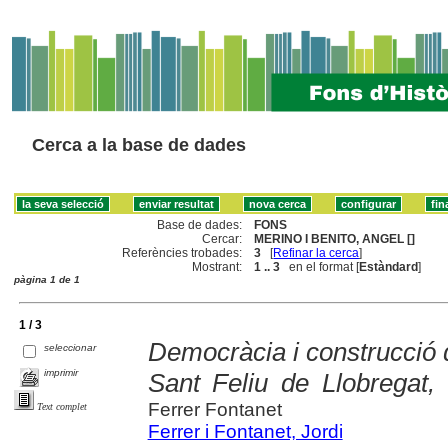
Cerca a la base de dades
Base de dades:
FONS
Cercar:
MERINO I BENITO, ANGEL []
Referències trobades:
3
[
Refinar la cerca
]
Mostrant:
1 .. 3
en el format [
Estàndard
]
pàgina 1 de 1
1 / 3
Democràcia i construcció d
seleccionar
imprimir
Sant Feliu de Llobregat,
Ferrer Fontanet
Text complet
Ferrer i Fontanet, Jordi