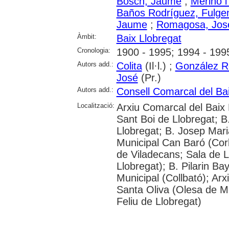
Bosch, Jaume
;
Merino i
Baños Rodríguez, Fulge
Jaume
;
Romagosa, Jos
Àmbit:
Baix Llobregat
Cronologia:
1900 - 1995; 1994 - 199
Autors add.:
Colita
(Il·l.) ;
González Ro
José
(Pr.)
Autors add.:
Consell Comarcal del Bai
Localització:
Arxiu Comarcal del Baix L
Sant Boi de Llobregat; B.
Llobregat; B. Josep Mari
Municipal Can Baró (Corb
de Viladecans; Sala de L
Llobregat); B. Pilarin B
Municipal (Collbató); Arx
Santa Oliva (Olesa de Mo
Feliu de Llobregat)