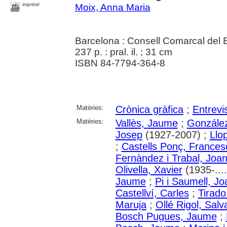
imprimir
Moix, Anna Maria
Barcelona : Consell Comarcal del 
237 p. : pral. il. ; 31 cm
ISBN 84-7794-364-8
Matèries:
Crònica gràfica
;
Entrevi
Matèries:
Vallès, Jaume
;
González
Josep
(1927-2007) ;
Llop
;
Castells Ponç, Frances
Fernàndez i Trabal, Joa
Olivella, Xavier
(1935-....
Jaume
;
Pi i Saumell, Jo
Castellví, Carles
;
Tirado
Maruja
;
Ollé Rigol, Salv
Bosch Pugues, Jaume
;