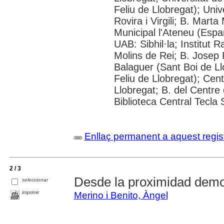
Feliu de Llobregat); Uni
Rovira i Virgili; B. Mart
Municipal l'Ateneu (Espar
UAB: Sibhil·la; Institut
Molins de Rei; B. Josep R
Balaguer (Sant Boi de Ll
Feliu de Llobregat); Cent
Llobregat; B. del Centre 
Biblioteca Central Tecla 
Enllaç permanent a aquest regis
2 / 3
Desde la proximidad demo
seleccionar
imprimir
Merino i Benito, Àngel