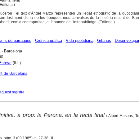
Ajuntament)
ditorial)
ucerón i el text d'Àngel Marzo representen un llegat etnogràfic de la quotidian
 són testimoni d'una de les èpoques més convulses de la història recent de Bar
ic i, com a contrapartida, el fenomen de l'infrahabitatge. (Editorial).
rris de barraques
;
Crònica gràfica
;
Vida quotidiana
;
Gitanos
;
Desenvolupa
a
- Barcelona
90
Esteve
(Il·l.)
t de Barcelona
aquest registre
nitiva, a prop: la Perona, en la recta final
/ Albert Musons, T
, núm. 3 (09 1985), p. 27-38 : il.