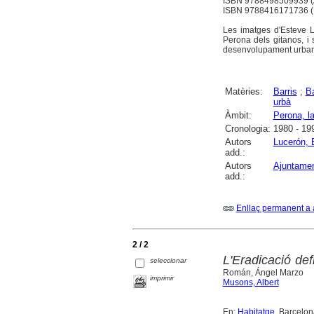
ISBN 9788498509939 (
ISBN 9788416171736 (E
Les imatges d'Esteve L
Perona dels gitanos, i
desenvolupament urbaníst
Matèries:
Barris
;
Ba
urbà
Àmbit:
Perona, l
Cronologia:
1980 - 19
Autors
Lucerón, 
add.:
Autors
Ajuntamen
add.:
Enllaç permanent a 
2 / 2
L'Eradicació defi
seleccionar
Román, Ángel Marzo
imprimir
Musons, Albert
En:
Habitatge
. Barcelona