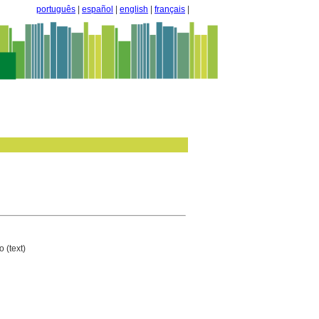
português
|
español
|
english
|
français
|
 (text)