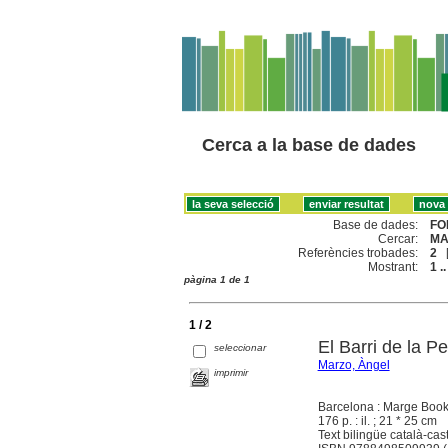
Cerca a la base de dades
Base de dades:
FO
Cercar:
MA
Referències trobades:
2
Mostrant:
1 ..
pàgina 1 de 1
1 / 2
El Barri de la 
seleccionar
Marzo, Àngel
imprimir
Barcelona : Marge Book
176 p. : il. ; 21 * 25 cm
Text bilingüe català-cast