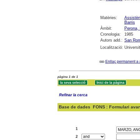
Matèries:
Assistèn
Barris
Àmbit:
Perona, 
Cronologia:
1985
Autors add.:
San Rom
Localització:
Universi
Enllaç permanent a 
pàgina 1 de 1
Refinar la cerca
Base de dades
FONS : Formulari ava
Cercar:
1
2