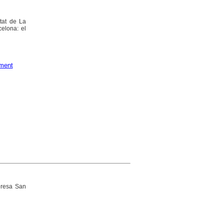
itat de La
celona: el
ment
eresa San