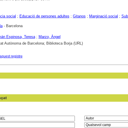
cia social
;
Educació de persones adultes
;
Gitanos
;
Marginació social
;
Sub
la
- Barcelona
án Espinosa, Teresa
;
Marzo, Àngel
tat Autònoma de Barcelona; Biblioteca Borja (URL)
aquest registre
nçat
en el camp: