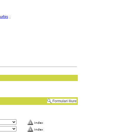
urbis
;
Formulari lliure