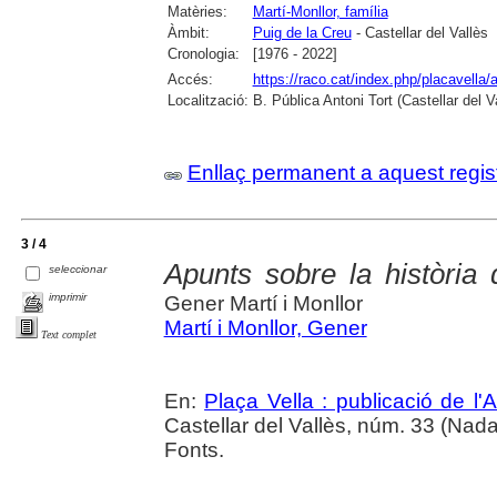
Matèries:
Martí-Monllor, família
Àmbit:
Puig de la Creu
- Castellar del Vallès
Cronologia:
[1976 - 2022]
Accés:
https://raco.cat/index.php/placavella/
Localització:
B. Pública Antoni Tort (Castellar del 
Enllaç permanent a aquest regis
3 / 4
Apunts sobre la història 
seleccionar
imprimir
Gener Martí i Monllor
Martí i Monllor, Gener
Text complet
En:
Plaça Vella : publicació de l'A
Castellar del Vallès, núm. 33 (Nadal 
Fonts.