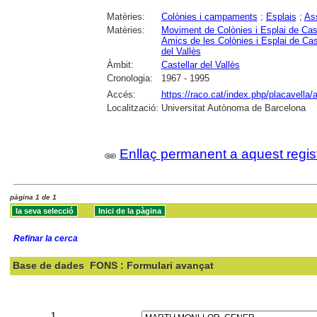
Matèries:
Colònies i campaments
;
Esplais
;
As
Matèries:
Moviment de Colònies i Esplai de Cast
Amics de les Colònies i Esplai de Cast
del Vallès
Àmbit:
Castellar del Vallès
Cronologia:
1967 - 1995
Accés:
https://raco.cat/index.php/placavella/
Localització:
Universitat Autònoma de Barcelona
Enllaç permanent a aquest regis
pàgina 1 de 1
Refinar la cerca
Base de dades
FONS : Formulari avançat
Cercar:
1