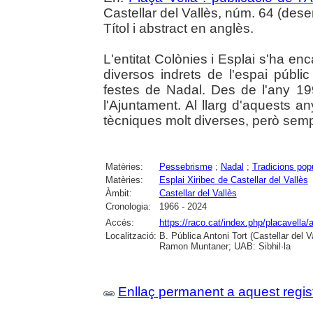
Castellar del Vallès, núm. 64 (dese
Títol i abstract en anglès.
L'entitat Colònies i Esplai s'ha e
diversos indrets de l'espai públi
festes de Nadal. Des de l'any 19
l'Ajuntament. Al llarg d'aquests an
tècniques molt diverses, però sempr
Matèries:
Pessebrisme
;
Nadal
;
Tradicions pop
Matèries:
Esplai Xiribec de Castellar del Vallès
Àmbit:
Castellar del Vallès
Cronologia:
1966 - 2024
Accés:
https://raco.cat/index.php/placavella/
Localització:
B. Pública Antoni Tort (Castellar del 
Ramon Muntaner; UAB: Sibhil·la
Enllaç permanent a aquest regis