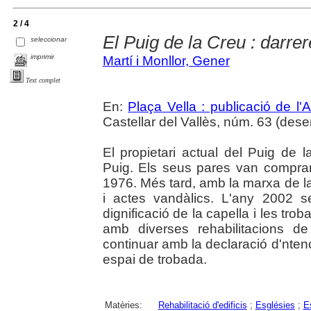
2 / 4
El Puig de la Creu : darre
seleccionar
imprimir
Martí i Monllor, Gener
Text complet
En:
Plaça Vella : publicació de l'A
Castellar del Vallès, núm. 63 (dese
El propietari actual del Puig de 
Puig. Els seus pares van comprar
1976. Més tard, amb la marxa de la
i actes vandàlics. L'any 2002 s
dignificació de la capella i les tro
amb diverses rehabilitacions de 
continuar amb la declaració d'ntenc
espai de trobada.
Matèries:
Rehabilitació d'edificis
;
Esglésies
;
E