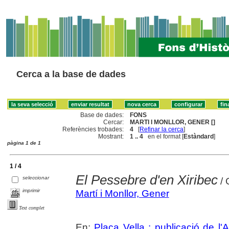
Cerca a la base de dades
Base de dades:
FONS
Cercar:
MARTI I MONLLOR, GENER []
Referències trobades:
4
[
Refinar la cerca
]
Mostrant:
1 .. 4
en el format [
Estàndard
]
pàgina 1 de 1
1 / 4
El Pessebre d'en Xiribec
seleccionar
/ 
imprimir
Martí i Monllor, Gener
Text complet
En:
Plaça Vella : publicació de l'A