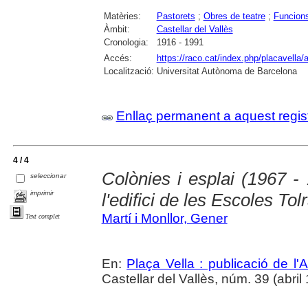
Matèries:
Pastorets
;
Obres de teatre
;
Funcions
Àmbit:
Castellar del Vallès
Cronologia:
1916 - 1991
Accés:
https://raco.cat/index.php/placavella/
Localització:
Universitat Autònoma de Barcelona
Enllaç permanent a aquest regis
4 / 4
Colònies i esplai (1967 - 
seleccionar
imprimir
l'edifici de les Escoles Tol
Martí i Monllor, Gener
Text complet
En:
Plaça Vella : publicació de l'A
Castellar del Vallès, núm. 39 (abril 1