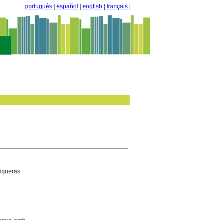
português
|
español
|
english
|
français
|
Figueras