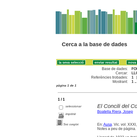
Cerca a la base de dades
Base de dades:
FO
Cercar:
LL
Referències trobades:
1
Mostrant:
1 ..
pàgina 1 de 1
1 / 1
El Concili del C
seleccionar
Boatella Riera, Josep
imprimir
En:
Ausa
. Vic. vol. XXXI
Text complet
Notes a peu de pàgina. 