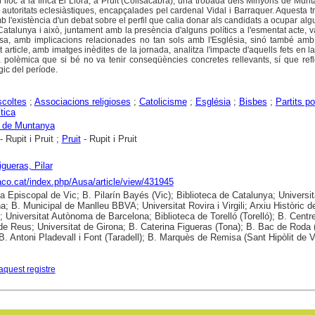
r lloc a la finca El Llorà, a Pruit (Collsacabra), una trobada dels Minyons de Mu
s autoritats eclesiàstiques, encapçalades pel cardenal Vidal i Barraquer. Aquesta 
b l'existència d'un debat sobre el perfil que calia donar als candidats a ocupar al
atalunya i això, juntament amb la presència d'alguns polítics a l'esmentat acte, v
sa, amb implicacions relacionades no tan sols amb l'Església, sinó també amb 
t article, amb imatges inèdites de la jornada, analitza l'impacte d'aquells fets en l
a polèmica que si bé no va tenir conseqüències concretes rellevants, sí que refl
gic del període.
coltes
;
Associacions religioses
;
Catolicisme
;
Església
;
Bisbes
;
Partits po
tica
 de Muntanya
- Rupit i Pruit ;
Pruit
- Rupit i Pruit
igueras, Pilar
raco.cat/index.php/Ausa/article/view/431945
ca Episcopal de Vic; B. Pilarín Bayés (Vic); Biblioteca de Catalunya; Universit
a; B. Municipal de Manlleu BBVA; Universitat Rovira i Virgili; Arxiu Històric d
; Universitat Autònoma de Barcelona; Biblioteca de Torelló (Torelló); B. Centr
de Reus; Universitat de Girona; B. Caterina Figueras (Tona); B. Bac de Roda
 B. Antoni Pladevall i Font (Taradell); B. Marquès de Remisa (Sant Hipòlit de V
aquest registre