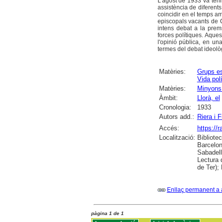
L'agost de 1933 va teni
assistència de diferent
coincidir en el temps am
episcopals vacants de C
intens debat a la prem
forces polítiques. Aques
l'opinió pública, en un
termes del debat ideolò
Matèries:
Grups es
Vida polí
Matèries:
Minyons
Àmbit:
Llorà, el
Cronologia:
1933
Autors add.:
Riera i F
Accés:
https://
Localització:
Bibliote
Barcelon
Sabadell
Lectura 
de Ter);
Enllaç permanent a 
pàgina 1 de 1