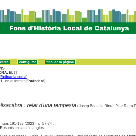
NS
ORA, EL []
[
Refinar la cerca
]
 1
en el format [
Estàndard
]
ollsacabra : relat d'una tempesta
/ Josep Boatella Riera, Pilar Riera 
, núm. 191-192 (2023) , p. 57-74 : il.
Resums en català i anglès.