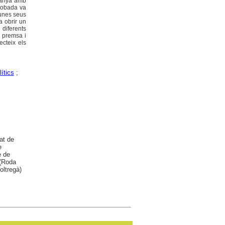
ntanya amb
trobada va
gunes seus
a obrir un
diferents
a premsa i
ecteix els
lítics
;
at de
e
e de
 (Roda
oltregà)