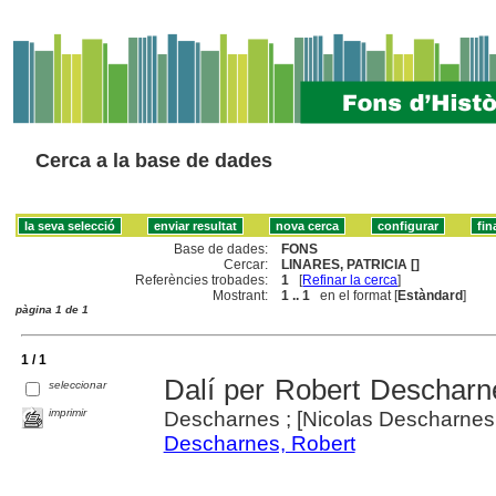
Cerca a la base de dades
Base de dades:
FONS
Cercar:
LINARES, PATRICIA []
Referències trobades:
1
[
Refinar la cerca
]
Mostrant:
1 .. 1
en el format [
Estàndard
]
pàgina 1 de 1
1 / 1
Dalí per Robert Descharn
seleccionar
imprimir
Descharnes ; [Nicolas Descharnes, 
Descharnes, Robert