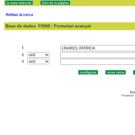
Refinar la cerca
Base de dades
FONS : Formulari avançat
Cercar:
1
2
3
Sea
Powered