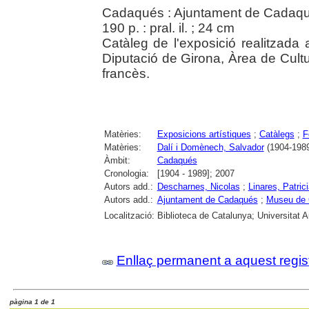
Cadaqués : Ajuntament de Cadaq
190 p. : pral. il. ; 24 cm
Catàleg de l'exposició realitzad
Diputació de Girona, Àrea de Cultur
francès.
Matèries:
Exposicions artístiques
;
Catàlegs
;
F
Matèries:
Dalí i Domènech, Salvador
(1904-198
Àmbit:
Cadaqués
Cronologia:
[1904 - 1989]; 2007
Autors add.:
Descharnes, Nicolas
;
Linares, Patric
Autors add.:
Ajuntament de Cadaqués
;
Museu de
Localització:
Biblioteca de Catalunya; Universitat
Enllaç permanent a aquest regis
pàgina 1 de 1