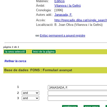
Matèries:
Edificis
Àmbit:
Vilanova i la Geltrú
Cronologia:
[1996]
Autors add.:
Janasada, F.
Accés:
http://trencadis.diba.cat/single_se
Localització:
B. Joan Oliva (Vilanova i la Geltrú)
Enllaç permanent a aquest registre
pàgina 1 de 1
Refinar la cerca
Base de dades
FONS : Formulari avançat
Cercar:
1
2
3