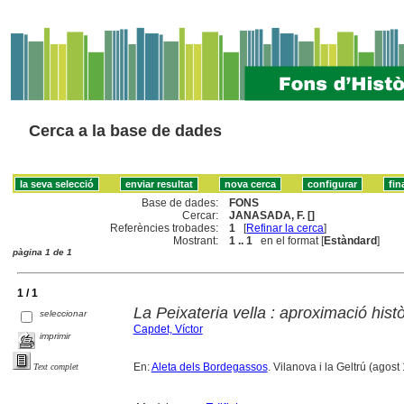
Cerca a la base de dades
Base de dades:
FONS
Cercar:
JANASADA, F. []
Referències trobades:
1
[
Refinar la cerca
]
Mostrant:
1 .. 1
en el format [
Estàndard
]
pàgina 1 de 1
1 / 1
La Peixateria vella : aproximació histò
seleccionar
Capdet, Víctor
imprimir
En:
Aleta dels Bordegassos
. Vilanova i la Geltrú (agost
Text complet