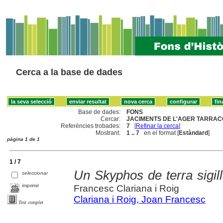
Cerca a la base de dades
Base de dades:
FONS
Cercar:
JACIMENTS DE L'AGER TARRACO
Referències trobades:
7
[
Refinar la cerca
]
Mostrant:
1 .. 7
en el format [
Estàndard
]
pàgina 1 de 1
1 / 7
Un Skyphos de terra sigill
seleccionar
imprimir
Francesc Clariana i Roig
Clariana i Roig, Joan Francesc
Text complet