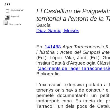
3 / 7
El Castellum de Puigpelat:
seleccionar
imprimir
territorial a l'entorn de la
García
Text complet
Díaz García, Moisés
En:
141488
Ager Tarraconensis 5 :
i història : Actes del Simposi int
(Ed.); López Vilar, Jordi (Ed.); Gu
Institut Català d'Arqueologia Clàss
(
Jaciments de l'ager Tarraconensis 
Bibliografia.
L'excavació extensiva portada a 
terrenys on s'havia de construir e
permeté documentar-hi un petit
tardorepublicana. Es tracta del p
Tarraco i un dels pocs de Catal