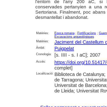
l'entorn de l'any 200 aC, si b
conservades pertanyien a una r
Sertoriana. Finalment, poc abans 
desmantellat i abandonat.
Matèries:
Epoca romana
;
Fortificacions
;
Guerr
Excavacions arqueològiques
Matèries:
Jaciment del Castellum 
Àmbit:
Puigpelat
Cronologia:
[s. IIII - s. I aC]; 2007
Accés:
https://doi.org/10.5141
complet]
Localització:
Biblioteca de Catalunya
de Tarragona; Universit
Universitat de Barcelona;
de Lleida; Universitat Rovi