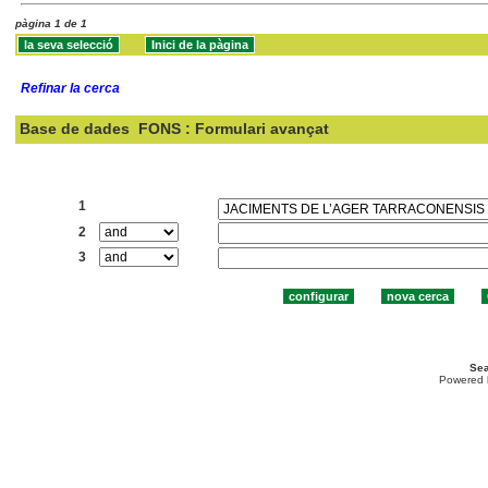
pàgina 1 de 1
Refinar la cerca
Base de dades
FONS : Formulari avançat
Cercar:
1
2
3
Sea
Powered