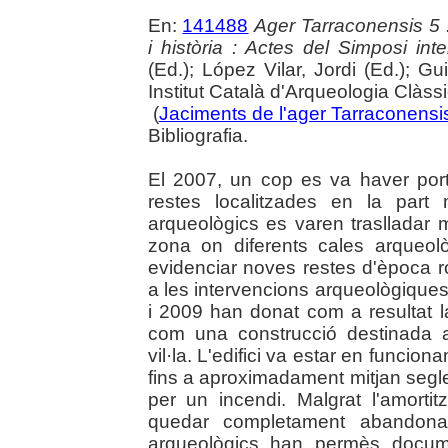
En:
141488
Ager Tarraconensis 5 :
i història : Actes del Simposi int
(Ed.); López Vilar, Jordi (Ed.); Gu
Institut Català d'Arqueologia Clàss
(
Jaciments de l'ager Tarraconensis 
Bibliografia.
El 2007, un cop es va haver porta
restes localitzades en la part m
arqueològics es varen traslladar
zona on diferents cales arqueol
evidenciar noves restes d'època r
a les intervencions arqueològique
i 2009 han donat com a resultat la
com una construcció destinada a 
vil·la. L'edifici va estar en funcion
fins a aproximadament mitjan segle
per un incendi. Malgrat l'amortit
quedar completament abandonada
arqueològics han permès docume