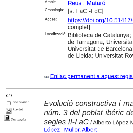
Àmbit:
Reus
;
Mataró
Cronologia:
[s. I aC -I dC]
Accés:
https://doi.org/10.5141
complet]
Localització:
Biblioteca de Catalunya
de Tarragona; Universit
Universitat de Barcelona;
de Lleida; Universitat Rovi
Enllaç permanent a aquest regis
2 / 7
Evolució constructiva i ma
seleccionar
imprimir
núm. 3 del poblat ibéric de
segles II-I aC
Text complet
/ Alberto López M
López i Mullor, Albert