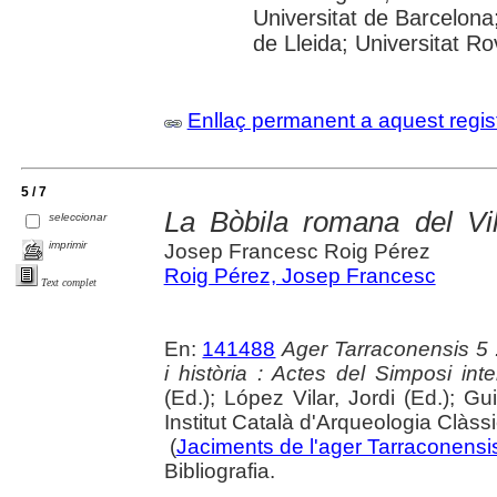
Universitat de Barcelona;
de Lleida; Universitat Rovi
Enllaç permanent a aquest regis
5 / 7
La Bòbila romana del Vi
seleccionar
imprimir
Josep Francesc Roig Pérez
Roig Pérez, Josep Francesc
Text complet
En:
141488
Ager Tarraconensis 5 :
i història : Actes del Simposi int
(Ed.); López Vilar, Jordi (Ed.); Gu
Institut Català d'Arqueologia Clàss
(
Jaciments de l'ager Tarraconensis 
Bibliografia.