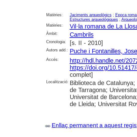
Matèries:
Jaciments arqueològics
;
Epoca roma
Estructures arqueològiques
;
Arqueolo
Matèries:
Vil·la romana de La Llos
Àmbit:
Cambrils
Cronologia:
[s. II - 2010]
Autors add.:
Puche i Fontanilles, Jos
Accés:
http://hdl.handle.net/20
https://doi.org/10.5141
complet]
Localització:
Biblioteca de Catalunya
de Tarragona; Universit
Universitat de Barcelona;
de Lleida; Universitat Rovi
Enllaç permanent a aquest regis