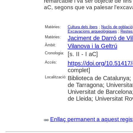
remarcable i va ser objecte de fins
aC, segons que va palesar l'excav
Matèries:
Cultura dels ibers
;
Nuclis de població
Excavacions arqueològiques
;
Restes
Matèries:
Jaciment de Darró de Vil
Àmbit:
Vilanova i la Geltrú
Cronologia:
[s. II - I aC]
Accés:
https://doi.org/10.5141
complet]
Localització:
Biblioteca de Catalunya
de Tarragona; Universit
Universitat de Barcelona;
de Lleida; Universitat Rovi
Enllaç permanent a aquest regis