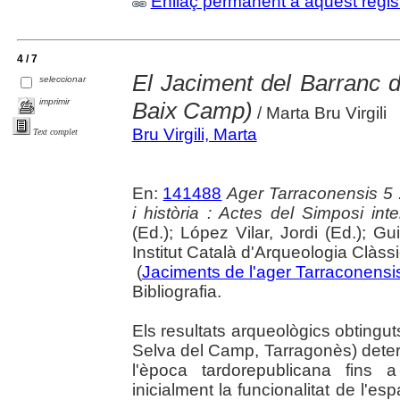
Enllaç permanent a aquest regis
4 / 7
El Jaciment del Barranc 
seleccionar
imprimir
Baix Camp)
/ Marta Bru Virgili
Bru Virgili, Marta
Text complet
En:
141488
Ager Tarraconensis 5 :
i història : Actes del Simposi int
(Ed.); López Vilar, Jordi (Ed.); Gu
Institut Català d'Arqueologia Clàss
(
Jaciments de l'ager Tarraconensis 
Bibliografia.
Els resultats arqueològics obtingut
Selva del Camp, Tarragonès) dete
l'època tardorepublicana fins 
inicialment la funcionalitat de l'e