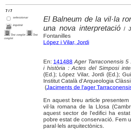
7 / 7
El Balneum de la vil·la r
seleccionar
imprimir
una nova interpretació
/ J
Fontanilles
Text complet
Text
complet
López i Vilar, Jordi
En:
141488
Ager Tarraconensis 5 :
i història : Actes del Simposi int
(Ed.); López Vilar, Jordi (Ed.); Gu
Institut Català d'Arqueologia Clàss
(
Jaciments de l'ager Tarraconensis 
En aquest breu article presentem 
vil·la romana de la Llosa (Cambr
aquest sector de l'edifici ha est
pobre estat de conservació. Fem 
paral·lels arquitectònics.