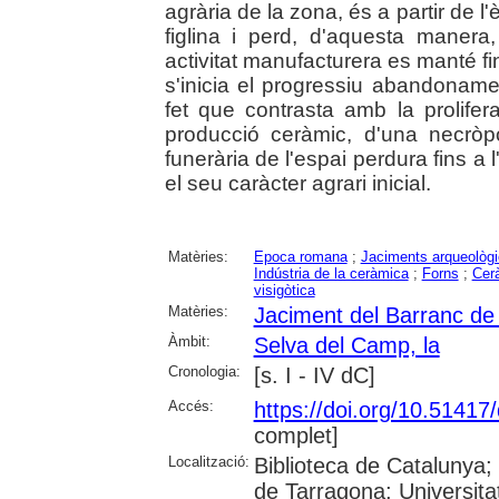
agrària de la zona, és a partir de l'
figlina i perd, d'aquesta manera,
activitat manufacturera es manté fins
s'inicia el progressiu abandonamen
fet que contrasta amb la prolifer
producció ceràmic, d'una necròpol
funerària de l'espai perdura fins a 
el seu caràcter agrari inicial.
Matèries:
Epoca romana
;
Jaciments arqueològ
Indústria de la ceràmica
;
Forns
;
Cer
visigòtica
Matèries:
Jaciment del Barranc de
Àmbit:
Selva del Camp, la
Cronologia:
[s. I - IV dC]
Accés:
https://doi.org/10.5141
complet]
Localització:
Biblioteca de Catalunya
de Tarragona; Universit