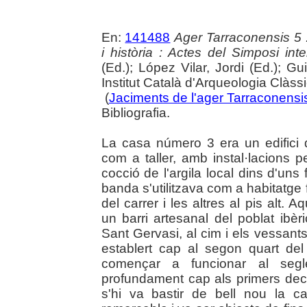
En:
141488
Ager Tarraconensis 5 :
i història : Actes del Simposi int
(Ed.); López Vilar, Jordi (Ed.); Gu
Institut Català d'Arqueologia Clàss
(
Jaciments de l'ager Tarraconensis 
Bibliografia.
La casa número 3 era un edifici d
com a taller, amb instal·lacions p
cocció de l'argila local dins d'uns f
banda s'utilitzava com a habitatge 
del carrer i les altres al pis alt.
un barri artesanal del poblat ibèr
Sant Gervasi, al cim i els vessants 
establert cap al segon quart del
començar a funcionar al seg
profundament cap als primers dece
s'hi va bastir de bell nou la ca