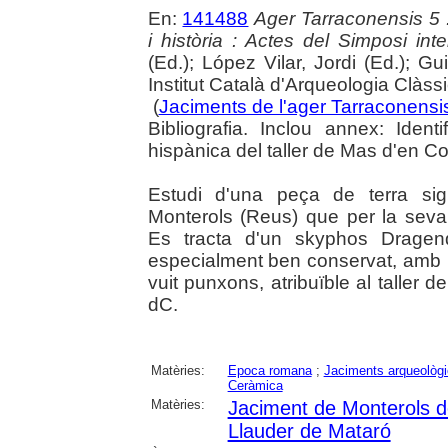
En:
141488
Ager Tarraconensis 5 :
i història : Actes del Simposi int
(Ed.); López Vilar, Jordi (Ed.); Gu
Institut Català d'Arqueologia Clàss
(
Jaciments de l'ager Tarraconensis 
Bibliografia. Inclou annex: Ident
hispànica del taller de Mas d'en Co
Estudi d'una peça de terra sigi
Monterols (Reus) que per la seva s
Es tracta d'un skyphos Dragend
especialment ben conservat, amb u
vuit punxons, atribuïble al taller d
dC.
Matèries:
Epoca romana
;
Jaciments arqueològ
Ceràmica
Matèries:
Jaciment de Monterols 
Llauder de Mataró