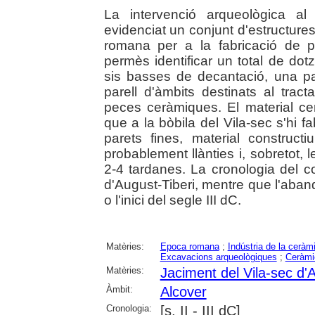
La intervenció arqueològica al
evidenciat un conjunt d'estructure
romana per a la fabricació de 
permès identificar un total de dotz
sis basses de decantació, una pa
parell d'àmbits destinats al tra
peces ceràmiques. El material 
que a la bòbila del Vila-sec s'hi f
parets fines, material constructiu
probablement llànties i, sobretot, 
2-4 tardanes. La cronologia del c
d'August-Tiberi, mentre que l'aband
o l'inici del segle III dC.
Matèries:
Epoca romana
;
Indústria de la ceràm
Excavacions arqueològiques
;
Ceràmi
Matèries:
Jaciment del Vila-sec d'
Àmbit:
Alcover
Cronologia:
[s. II - III dC]