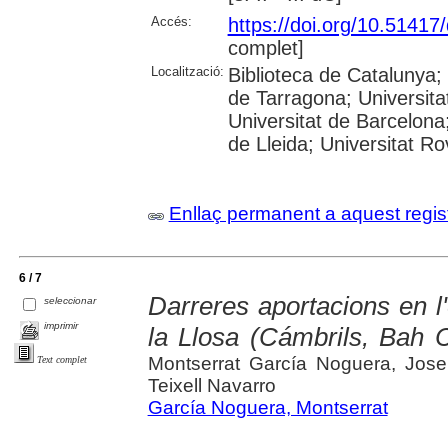
Accés:
https://doi.org/10.5141
complet]
Localització:
Biblioteca de Catalunya
de Tarragona; Universit
Universitat de Barcelona;
de Lleida; Universitat Rovi
Enllaç permanent a aquest regis
6 / 7
Darreres aportacions en l'
seleccionar
imprimir
la Llosa (Cámbrils, Bah Ca
Montserrat García Noguera, Jos
Text complet
Teixell Navarro
García Noguera, Montserrat