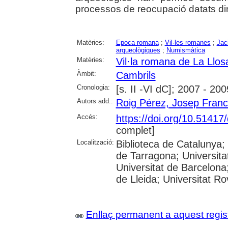
processos de reocupació datats din
Matèries:
Epoca romana
;
Vil·les romanes
;
Jac
arqueològiques
;
Numismàtica
Matèries:
Vil·la romana de La Llos
Àmbit:
Cambrils
Cronologia:
[s. II -VI dC]; 2007 - 200
Autors add.:
Roig Pérez, Josep Fran
Accés:
https://doi.org/10.5141
complet]
Localització:
Biblioteca de Catalunya
de Tarragona; Universit
Universitat de Barcelona;
de Lleida; Universitat Rovi
Enllaç permanent a aquest regis