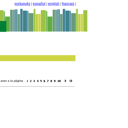
português
|
español
|
english
|
français
|
anar a la pàgina