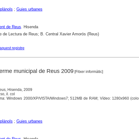
plànols
;
Guies urbanes
ent de Reus
. Hisenda
e de Lectura de Reus; B. Central Xavier Amorós (Reus)
aquest registre
terme municipal de Reus 2009
[Fitxer informàtic]
eus, Hisenda, 2009
o, il. col
ema: Windows 2000/XP/VISTA/Windows7; 512MB de RAM; Vídeo: 1280x960 (color 
plànols
;
Guies urbanes
ent de Reus
. Hisenda