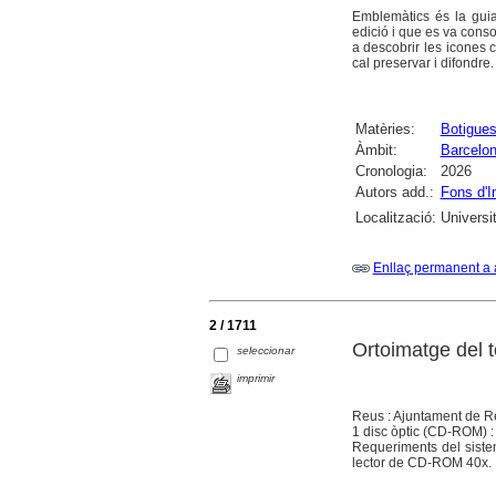
Emblemàtics és la gui
edició i que es va conso
a descobrir les icones c
cal preservar i difondre.
Matèries:
Botigues
Àmbit:
Barcelo
Cronologia:
2026
Autors add.:
Fons d'I
Localització:
Universi
Enllaç permanent a 
2 / 1711
Ortoimatge del 
seleccionar
imprimir
Reus : Ajuntament de R
1 disc òptic (CD-ROM) : s
Requeriments del sist
lector de CD-ROM 40x.