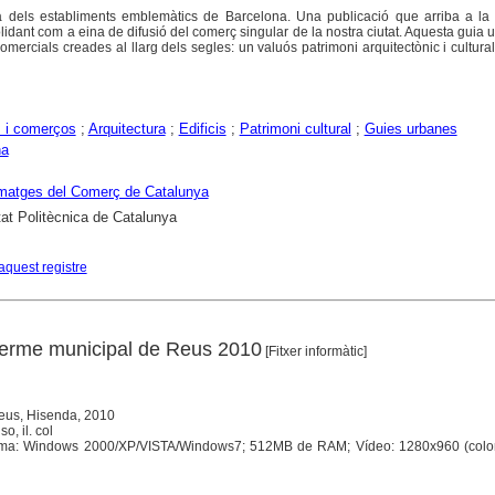
a dels establiments emblemàtics de Barcelona. Una publicació que arriba a la
lidant com a eina de difusió del comerç singular de la nostra ciutat. Aquesta guia 
omercials creades al llarg dels segles: un valuós patrimoni arquitectònic i cultura
 i comerços
;
Arquitectura
;
Edificis
;
Patrimoni cultural
;
Guies urbanes
na
matges del Comerç de Catalunya
tat Politècnica de Catalunya
aquest registre
terme municipal de Reus 2010
[Fitxer informàtic]
eus, Hisenda, 2010
o, il. col
ema: Windows 2000/XP/VISTA/Windows7; 512MB de RAM; Vídeo: 1280x960 (color 