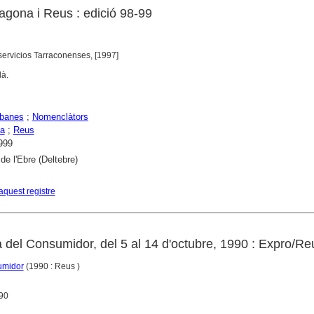
ragona i Reus : edició 98-99
servicios Tarraconenses, [1997]
là.
rbanes
;
Nomenclàtors
na
;
Reus
999
de l'Ebre (Deltebre)
aquest registre
 del Consumidor, del 5 al 14 d'octubre, 1990 : Expro/Re
umidor
(1990 : Reus )
990