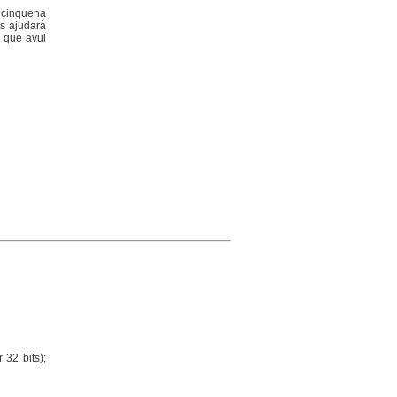
 cinquena
us ajudarà
l que avui
32 bits);