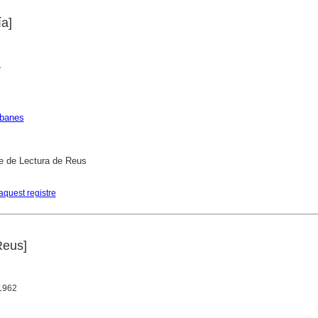
ía]
1
rbanes
e de Lectura de Reus
aquest registre
Reus]
 1962