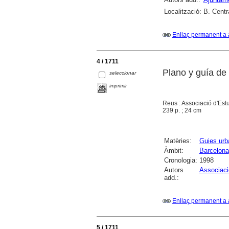
Localització:
B. Centr
Enllaç permanent a 
4 / 1711
Plano y guía de
seleccionar
imprimir
Reus : Associació d'Es
239 p. ; 24 cm
Matèries:
Guies urb
Àmbit:
Barcelona
Cronologia:
1998
Autors
Associaci
add.:
Enllaç permanent a 
5 / 1711