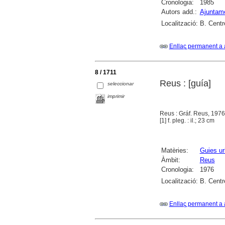
Cronologia:
1985
Autors add.:
Ajuntam
Localització:
B. Centr
Enllaç permanent a 
8 / 1711
Reus : [guía]
seleccionar
imprimir
Reus : Gráf. Reus, 1976
[1] f. pleg. : il.; 23 cm
Matèries:
Guies u
Àmbit:
Reus
Cronologia:
1976
Localització:
B. Centr
Enllaç permanent a 