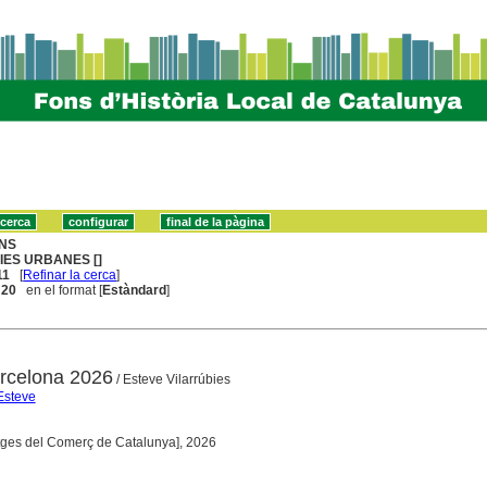
NS
IES URBANES []
11
[
Refinar la cerca
]
. 20
en el format [
Estàndard
]
rcelona 2026
/ Esteve Vilarrúbies
Esteve
atges del Comerç de Catalunya], 2026