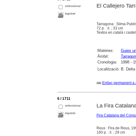
El Callejero Tar
seleccionar
imprimir
Tarragona : Silma Publi
72 p. : il. ; 33 cm
Textos en català i castel
Matèries:
Guies u
Àmbit:
Tarrago
Cronologia:
1998 - 1
Localització:
B. Delta 
Enllaç permanent a 
6 / 1711
La Fira Catalana
seleccionar
imprimir
Fira Catalana del Cons
Reus : Fira de Reus, 1
160 p. : il. ; 29 cm