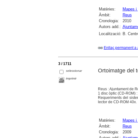
Matèries:
Mapes i 
Àmbit:
Reus
Cronologia:
2010
Autors add.:
Ajuntam
Localització:
B. Centr
Enllaç permanent a 
3 / 1711
Ortoimatge del 
seleccionar
imprimir
Reus : Ajuntament de R
1 disc òptic (CD-ROM) : s
Requeriments del sist
lector de CD-ROM 40x.
Matèries:
Mapes i 
Àmbit:
Reus
Cronologia:
2009
Autors add.:
Ajuntam