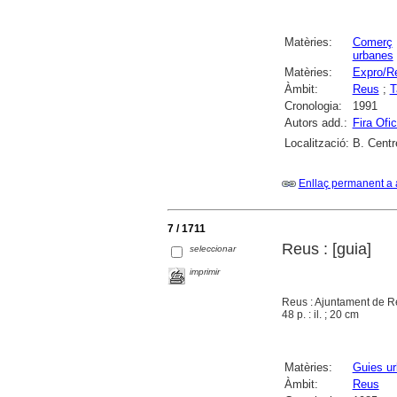
Matèries:
Comerç
urbanes
Matèries:
Expro/R
Àmbit:
Reus
;
T
Cronologia:
1991
Autors add.:
Fira Ofi
Localització:
B. Centr
Enllaç permanent a 
7 / 1711
Reus : [guia]
seleccionar
imprimir
Reus : Ajuntament de R
48 p. : il. ; 20 cm
Matèries:
Guies u
Àmbit:
Reus