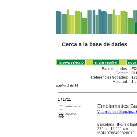
Cerca a la base de dades
Base de dades:
FO
Cercar:
GU
Referències trobades:
17
Mostrant:
1 .
pàgina 1 de 86
1 / 1711
Emblemàtics Ba
seleccionar
Vilarrrúbies i Sánchez, 
imprimir
Barcelona : [Fons d'Im
272 p. ; 15 * 11 cm
ISBN 9788409828012