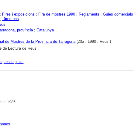
;
Fires i exposicions
;
Fira de mostres 1990
;
Reglaments
;
Guies comercials
;
Directoris
eus
arragona, província
;
Catalunya
cial de Mostres de la Província de Tarragona
(20a : 1990 : Reus )
e de Lectura de Reus
aquest registre
eus, 1985
rbanes