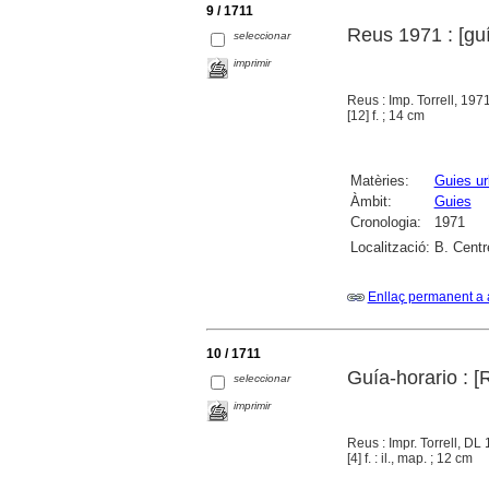
9 / 1711
Reus 1971 : [gu
seleccionar
imprimir
Reus : Imp. Torrell, 197
[12] f. ; 14 cm
Matèries:
Guies u
Àmbit:
Guies
Cronologia:
1971
Localització:
B. Centr
Enllaç permanent a 
10 / 1711
Guía-horario : [
seleccionar
imprimir
Reus : Impr. Torrell, DL
[4] f. : il., map. ; 12 cm