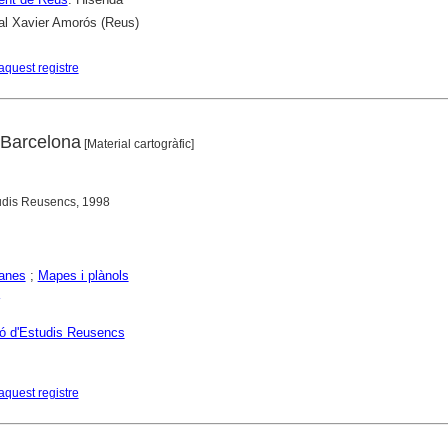
al Xavier Amorós (Reus)
aquest registre
 Barcelona
[Material cartogràfic]
tudis Reusencs, 1998
anes
;
Mapes i plànols
ó d'Estudis Reusencs
aquest registre